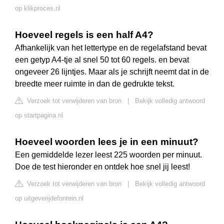
op klikproces.nl
Hoeveel regels is een half A4?
Afhankelijk van het lettertype en de regelafstand bevat
een getyp A4-tje al snel 50 tot 60 regels. en bevat
ongeveer 26 lijntjes. Maar als je schrijft neemt dat in de
breedte meer ruimte in dan de gedrukte tekst.
Verzoek tot verwijderen van bron
|
Bekijk volledig antwoord
op startpagina.nl
Hoeveel woorden lees je in een minuut?
Een gemiddelde lezer leest 225 woorden per minuut.
Doe de test hieronder en ontdek hoe snel jij leest!
Verzoek tot verwijderen van bron
|
Bekijk volledig antwoord
op uitgeverijdefontein.nl