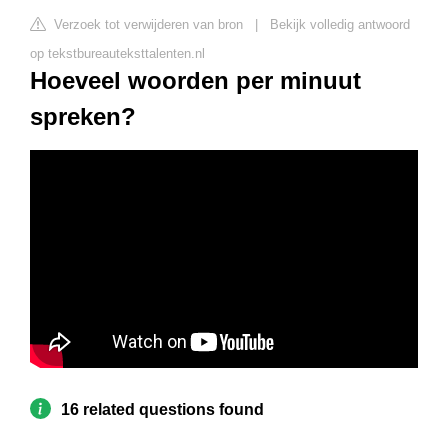
Verzoek tot verwijderen van bron
|
Bekijk volledig antwoord
op tekstbureauteksttalenten.nl
Hoeveel woorden per minuut
spreken?
16 related questions found