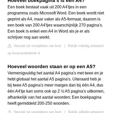
Hoeveel boekpagina's is een A4?
Een boek bestaat vaak uit 200 A4'tjes in een
programma zoals Microsoft Word. Een boek wordt niet
geprint als A4, maar vaker als A5-formaat, daarom is
een boek van 200 A4'tjes waarschijnlijk 270 pagina's.
Een boek is enkel een A4 in Word als je er als
schrijver nog aan werkt.
Verzoek tot verwijderen van bron
|
Bekijk volledig antwoord
op luciavandenbrink.nl
Hoeveel woorden staan er op een A5?
Vermenigvuldig het aantal A4 pagina's met twee en je
hebt globaal het aantal A5 pagina's. Uiteraard heb je
bij twee A5 pagina's meer marges dan bij één A4, dus
één A4'tje kan soms ook op 2 ½ A5 pagina's uitkomen,
afhankelijk van het aantal woorden; Een boekpagina
heeft gemiddeld 200-250 woorden.
Verzoek tot verwijderen van bron
|
Bekijk volledig antwoord