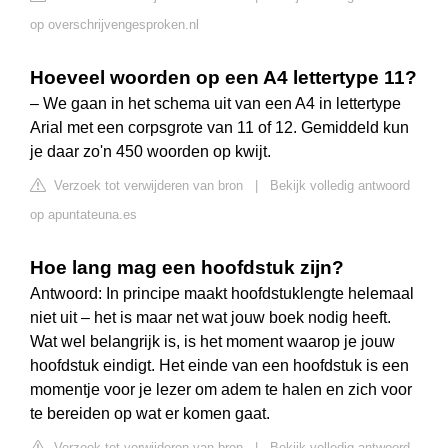
op overschrijvengesproken.nl
Hoeveel woorden op een A4 lettertype 11?
– We gaan in het schema uit van een A4 in lettertype
Arial met een corpsgrote van 11 of 12. Gemiddeld kun
je daar zo'n 450 woorden op kwijt.
Verzoek tot verwijderen van bron
|
Bekijk volledig antwoord
op apuntateuna.es
Hoe lang mag een hoofdstuk zijn?
Antwoord: In principe maakt hoofdstuklengte helemaal
niet uit – het is maar net wat jouw boek nodig heeft.
Wat wel belangrijk is, is het moment waarop je jouw
hoofdstuk eindigt. Het einde van een hoofdstuk is een
momentje voor je lezer om adem te halen en zich voor
te bereiden op wat er komen gaat.
Verzoek tot verwijderen van bron
|
Bekijk volledig antwoord