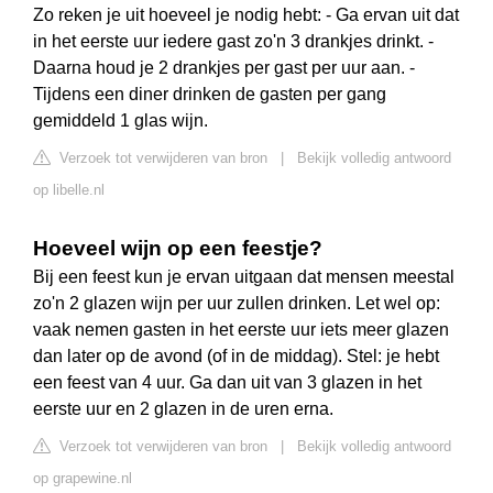
Zo reken je uit hoeveel je nodig hebt: - Ga ervan uit dat
in het eerste uur iedere gast zo'n 3 drankjes drinkt. -
Daarna houd je 2 drankjes per gast per uur aan. -
Tijdens een diner drinken de gasten per gang
gemiddeld 1 glas wijn.
Verzoek tot verwijderen van bron
|
Bekijk volledig antwoord
op libelle.nl
Hoeveel wijn op een feestje?
Bij een feest kun je ervan uitgaan dat mensen meestal
zo'n 2 glazen wijn per uur zullen drinken. Let wel op:
vaak nemen gasten in het eerste uur iets meer glazen
dan later op de avond (of in de middag). Stel: je hebt
een feest van 4 uur. Ga dan uit van 3 glazen in het
eerste uur en 2 glazen in de uren erna.
Verzoek tot verwijderen van bron
|
Bekijk volledig antwoord
op grapewine.nl