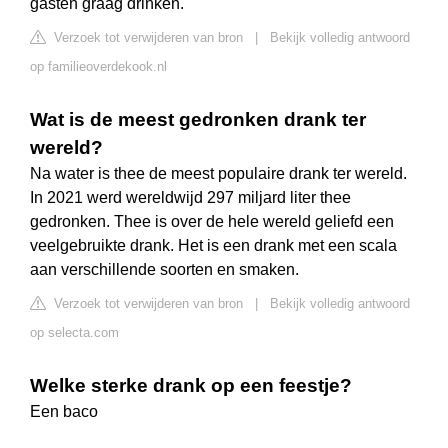
gasten graag drinken.
Verzoek tot verwijderen van bron
|
Bekijk volledig antwoord
op familieoverdekook.nl
Wat is de meest gedronken drank ter
wereld?
Na water is thee de meest populaire drank ter wereld.
In 2021 werd wereldwijd 297 miljard liter thee
gedronken. Thee is over de hele wereld geliefd een
veelgebruikte drank. Het is een drank met een scala
aan verschillende soorten en smaken.
Verzoek tot verwijderen van bron
|
Bekijk volledig antwoord
op selecta.com
Welke sterke drank op een feestje?
Een baco