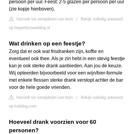
persoon per uur. Feest: 2-5 glazen per persoon per uur
(zie kopje hierboven).
Verzoek tot verwijderen van bron
|
Bekijk volledig antwoord
op theperfectwedding.nl
Wat drinken op een feestje?
Zorg dat er ook wat frisdranken zijn, koffie en
eventueel ook thee. Als je zin hebt in een stevig feestje
kan je ook sterke drank aanbieden. Aan jou de keuze.
Wij opteerden bijvoorbeeld voor een wijn/bier-formule
met enkele flessen sterke drank verstopt achter de bar
voor de hele goede vrienden.
Verzoek tot verwijderen van bron
|
Bekijk volledig antwoord
op kadolog.com
Hoeveel drank voorzien voor 60
personen?