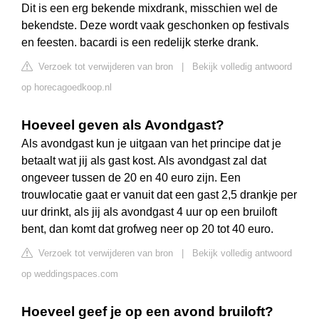
Dit is een erg bekende mixdrank, misschien wel de
bekendste. Deze wordt vaak geschonken op festivals
en feesten. bacardi is een redelijk sterke drank.
Verzoek tot verwijderen van bron
|
Bekijk volledig antwoord
op horecagoedkoop.nl
Hoeveel geven als Avondgast?
Als avondgast kun je uitgaan van het principe dat je
betaalt wat jij als gast kost. Als avondgast zal dat
ongeveer tussen de 20 en 40 euro zijn. Een
trouwlocatie gaat er vanuit dat een gast 2,5 drankje per
uur drinkt, als jij als avondgast 4 uur op een bruiloft
bent, dan komt dat grofweg neer op 20 tot 40 euro.
Verzoek tot verwijderen van bron
|
Bekijk volledig antwoord
op weddingspaces.com
Hoeveel geef je op een avond bruiloft?