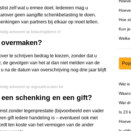
Hoevee
slist zelf wat u ermee doet. Iedereen mag u
Hoevee
aarover geen aangifte schenkbelasting te doen.
Hoe st
enkingen van partners bij elkaar op moet tellen.
Kun je
lledig antwoord op belastingdienst.nl
Welke 
o overmaken?
 over te schrijven bedrag te kiezen, zonder dat u
er, de gevolgen van het al dan niet melden van de
Pop
of u na de datum van overschrijving nog drie jaar blijft
Wat is
lledig antwoord op argusadvocaten.be
Waarom
n een schenking en een gift?
Wat d
st zonder tegenprestatie (bijvoorbeeld een vader
Is 23
 een gift iedere handeling is – eventueel ook met
Hoevee
wordt ten koste van het vermogen van de ander
Is oli