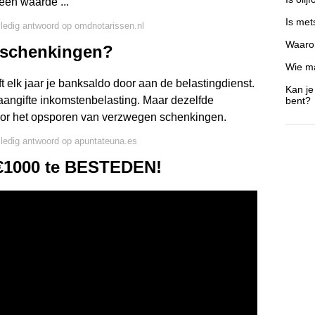
een waarde ...
Is met
lledig antwoord op omdnotarissen.nl
Waarom
s schenkingen?
Wie ma
 elk jaar je banksaldo door aan de belastingdienst.
Kan je
 aangifte inkomstenbelasting. Maar dezelfde
bent?
or het opsporen van verzwegen schenkingen.
lledig antwoord op apuntateuna.es
 €1000 te BESTEDEN!