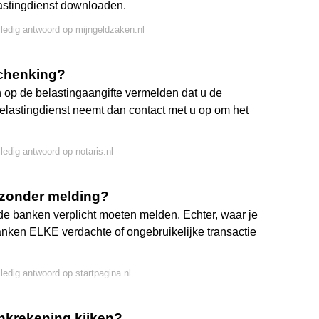
lastingdienst downloaden.
lledig antwoord op mijngeldzaken.nl
schenking?
op de belastingaangifte vermelden dat u de
Belastingdienst neemt dan contact met u op om het
lledig antwoord op notaris.nl
 zonder melding?
 de banken verplicht moeten melden. Echter, waar je
nken ELKE verdachte of ongebruikelijke transactie
lledig antwoord op startpagina.nl
ankrekening kijken?