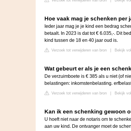
Verzoek tot verwijderen van bron
|
Bekijk vo
Hoe vaak mag je schenken per j
Ieder jaar mag je je kind een bedrag sch
betaalt. In 2023 is dat tot € 6.035,-. Dit 
kind tussen de 18 en 40 jaar oud is.
Verzoek tot verwijderen van bron
|
Bekijk vo
Wat gebeurt er als je een schen
De verzuimboete is € 385 als u niet (of nie
belastingen: inkomstenbelasting. erfbelas
Verzoek tot verwijderen van bron
|
Bekijk vo
Kan ik een schenking gewoon 
U hoeft niet naar de notaris om te schen
aan uw kind. De ontvanger moet de schen