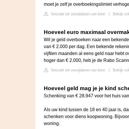
moet je zelf je overboekingslimiet verhog
Verzoek tot verwijderen van bron
|
Bekijk vo
Hoeveel euro maximaal overma
Wil je geld overboeken naar een bekend
van € 2.000 per dag. Een bekende rekenin
vijftien maanden al eens geld naar hebt
hoger dan € 2.000, heb je de Rabo Scann
Verzoek tot verwijderen van bron
|
Bekijk vo
Hoeveel geld mag je je kind sc
Schenking van € 28.947 voor het huis va
Als uw kind tussen de 18 en 40 jaar is, 
schenken voor diens koopwoning. Bijvoor
woning.