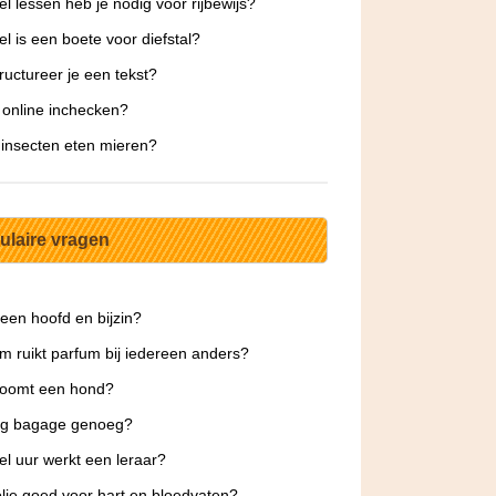
l lessen heb je nodig voor rijbewijs?
l is een boete voor diefstal?
ructureer je een tekst?
 online inchecken?
insecten eten mieren?
ulaire vragen
 een hoofd en bijzin?
 ruikt parfum bij iedereen anders?
roomt een hond?
 kg bagage genoeg?
l uur werkt een leraar?
jfolie goed voor hart en bloedvaten?