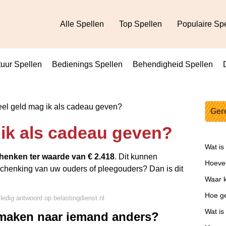
Alle Spellen
Top Spellen
Populaire Sp
uur Spellen
Bedienings Spellen
Behendigheid Spellen
l geld mag ik als cadeau geven?
Ger
ik als cadeau geven?
Wat is
chenken ter waarde van € 2.418
. Dit kunnen
Hoevee
 schenking van uw ouders of pleegouders? Dan is dit
Waar 
Hoe ge
lledig antwoord op belastingdienst.nl
Wat is
rmaken naar iemand anders?