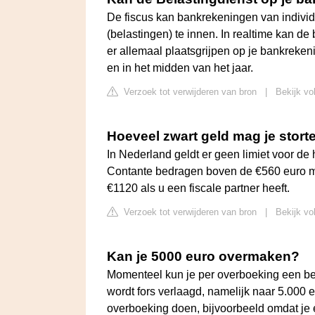
De fiscus kan bankrekeningen van indivi
(belastingen) te innen. In realtime kan de
er allemaal plaatsgrijpen op je bankreken
en in het midden van het jaar.
Verzoek tot verwijderen van bron
|
Bekijk vo
Hoeveel zwart geld mag je stort
In Nederland geldt er geen limiet voor de
Contante bedragen boven de €560 euro moe
€1120 als u een fiscale partner heeft.
Verzoek tot verwijderen van bron
|
Bekijk vo
Kan je 5000 euro overmaken?
Momenteel kun je per overboeking een be
wordt fors verlaagd, namelijk naar 5.000 e
overboeking doen, bijvoorbeeld omdat je 