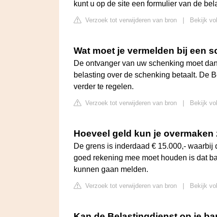
kunt u op de site een formulier van de be
Verzoek tot verwijderen van bron
|
Bekijk vo
Wat moet je vermelden bij een 
De ontvanger van uw schenking moet dan 
belasting over de schenking betaalt. De 
verder te regelen.
Verzoek tot verwijderen van bron
|
Bekijk vo
Hoeveel geld kun je overmaken
De grens is inderdaad € 15.000,- waarbij
goed rekening mee moet houden is dat ba
kunnen gaan melden.
Verzoek tot verwijderen van bron
|
Bekijk vo
Kan de Belastingdienst op je b