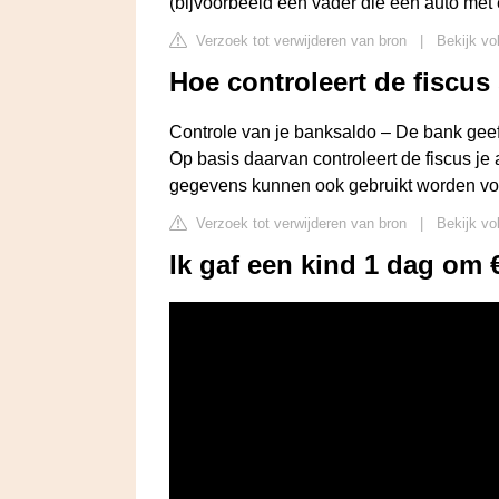
(bijvoorbeeld een vader die een auto met 
Verzoek tot verwijderen van bron
|
Bekijk vo
Hoe controleert de fiscu
Controle van je banksaldo – De bank geeft
Op basis daarvan controleert de fiscus je
gegevens kunnen ook gebruikt worden vo
Verzoek tot verwijderen van bron
|
Bekijk vo
Ik gaf een kind 1 dag om