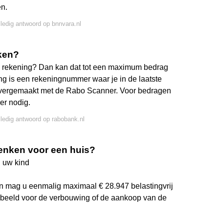
en.
lledig antwoord op bnnvara.nl
ken?
e rekening? Dan kan dat tot een maximum bedrag
g is een rekeningnummer waar je in de laatste
 overgemaakt met de Rabo Scanner. Voor bedragen
er nodig.
lledig antwoord op rabobank.nl
henken voor een huis?
n uw kind
dan mag u eenmalig maximaal € 28.947 belastingvrij
beeld voor de verbouwing of de aankoop van de