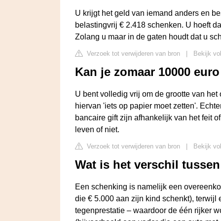
U krijgt het geld van iemand anders en be
belastingvrij € 2.418 schenken. U hoeft d
Zolang u maar in de gaten houdt dat u sch
Verzoek tot verwijderen van bron
|
Bekijk vo
Kan je zomaar 10000 eur
U bent volledig vrij om de grootte van het
hiervan 'iets op papier moet zetten'. Echt
bancaire gift zijn afhankelijk van het feit 
leven of niet.
Verzoek tot verwijderen van bron
|
Bekijk vo
Wat is het verschil tusse
Een schenking is namelijk een overeenkom
die € 5.000 aan zijn kind schenkt), terwijl
tegenprestatie – waardoor de één rijker 