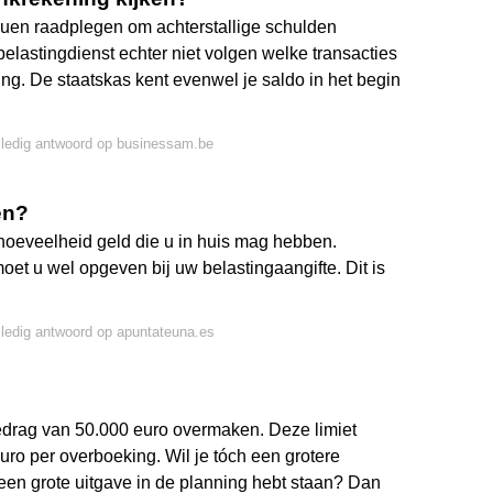
duen raadplegen om achterstallige schulden
 belastingdienst echter niet volgen welke transacties
ing. De staatskas kent evenwel je saldo in het begin
lledig antwoord op businessam.be
en?
 hoeveelheid geld die u in huis mag hebben.
t u wel opgeven bij uw belastingaangifte. Dit is
lledig antwoord op apuntateuna.es
drag van 50.000 euro overmaken. Deze limiet
uro per overboeking. Wil je tóch een grotere
een grote uitgave in de planning hebt staan? Dan