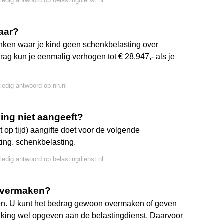
lledig antwoord op belastingdienst.nl
aar?
enken waar je kind geen schenkbelasting over
bedrag kun je eenmalig verhogen tot € 28.947,- als je
lledig antwoord op nn.nl
king niet aangeeft?
t op tijd) aangifte doet voor de volgende
ting. schenkbelasting.
lledig antwoord op belastingdienst.nl
overmaken?
ken. U kunt het bedrag gewoon overmaken of geven
king wel opgeven aan de belastingdienst. Daarvoor