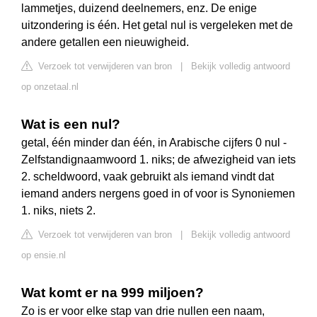
lammetjes, duizend deelnemers, enz. De enige
uitzondering is één. Het getal nul is vergeleken met de
andere getallen een nieuwigheid.
Verzoek tot verwijderen van bron
|
Bekijk volledig antwoord
op onzetaal.nl
Wat is een nul?
getal, één minder dan één, in Arabische cijfers 0 nul -
Zelfstandignaamwoord 1. niks; de afwezigheid van iets
2. scheldwoord, vaak gebruikt als iemand vindt dat
iemand anders nergens goed in of voor is Synoniemen
1. niks, niets 2.
Verzoek tot verwijderen van bron
|
Bekijk volledig antwoord
op ensie.nl
Wat komt er na 999 miljoen?
Zo is er voor elke stap van drie nullen een naam,