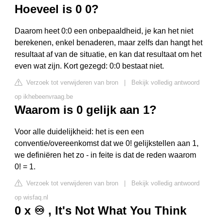
Hoeveel is 0 0?
Daarom heet 0:0 een onbepaaldheid, je kan het niet
berekenen, enkel benaderen, maar zelfs dan hangt het
resultaat af van de situatie, en kan dat resultaat om het
even wat zijn. Kort gezegd: 0:0 bestaat niet.
Verzoek tot verwijderen van bron
|
Bekijk volledig antwoord
op ikhebeenvraag.be
Waarom is 0 gelijk aan 1?
Voor alle duidelijkheid: het is een een
conventie/overeenkomst dat we 0! gelijkstellen aan 1,
we definiëren het zo - in feite is dat de reden waarom
0! = 1.
Verzoek tot verwijderen van bron
|
Bekijk volledig antwoord
op wisfaq.nl
0 x ♾️ , It's Not What You Think