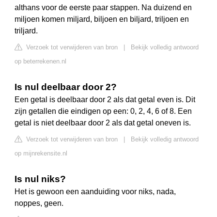
althans voor de eerste paar stappen. Na duizend en
miljoen komen miljard, biljoen en biljard, triljoen en
triljard.
Verzoek tot verwijderen van bron
|
Bekijk volledig antwoord
op beterrekenen.nl
Is nul deelbaar door 2?
Een getal is deelbaar door 2 als dat getal even is. Dit
zijn getallen die eindigen op een: 0, 2, 4, 6 of 8. Een
getal is niet deelbaar door 2 als dat getal oneven is.
Verzoek tot verwijderen van bron
|
Bekijk volledig antwoord
op mijnrekensite.nl
Is nul niks?
Het is gewoon een aanduiding voor niks, nada,
noppes, geen.