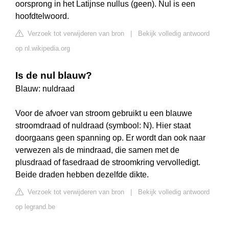
oorsprong in het Latijnse nullus (geen). Nul is een
hoofdtelwoord.
Verzoek tot verwijderen van bron
|
Bekijk volledig antwoord
op nl.wikipedia.org
Is de nul blauw?
Blauw: nuldraad
Voor de afvoer van stroom gebruikt u een blauwe
stroomdraad of nuldraad (symbool: N). Hier staat
doorgaans geen spanning op. Er wordt dan ook naar
verwezen als de mindraad, die samen met de
plusdraad of fasedraad de stroomkring vervolledigt.
Beide draden hebben dezelfde dikte.
Verzoek tot verwijderen van bron
|
Bekijk volledig antwoord
op legrand.be