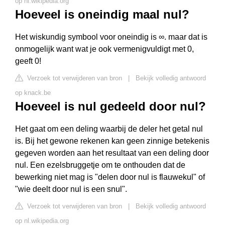
op nl.wikipedia.org
Hoeveel is oneindig maal nul?
Het wiskundig symbool voor oneindig is ∞. maar dat is
onmogelijk want wat je ook vermenigvuldigt met 0,
geeft 0!
Verzoek tot verwijderen van bron
|
Bekijk volledig antwoord
op knack.be
Hoeveel is nul gedeeld door nul?
Het gaat om een deling waarbij de deler het getal nul
is. Bij het gewone rekenen kan geen zinnige betekenis
gegeven worden aan het resultaat van een deling door
nul. Een ezelsbruggetje om te onthouden dat de
bewerking niet mag is "delen door nul is flauwekul" of
"wie deelt door nul is een snul".
Verzoek tot verwijderen van bron
|
Bekijk volledig antwoord
op nl.wikipedia.org