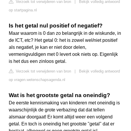
Verzoek tot verwijderen van bron
|
Bekijk volledig antwoord
op startpagina.nl
Is het getal nul positief of negatief?
Maar waarom is 0 dan zo belangrijk in de wiskunde, in
de ICT, etc? Het getal 0: het is zowel wel/niet positief
als negatief, je kan er niet door delen,
vermenigvuldigen met 0 levert ook niets op. Eigenlijk
is het dus een zinloos getal.
Verzoek tot verwijderen van bron
|
Bekijk volledig antwoord
op vragen.wetenschapsagenda.nl
Wat is het grootste getal na oneindig?
De eerste kennismaking van kinderen met oneindig is
waarschijnlijk de grote verbazing dat dat tellen
alsmaar doorgaat! Er komt altijd weer een volgend
getal. En toch is oneindig het grootste "getal" dat er
bestaat, alhoewel er geen grootste getal is!