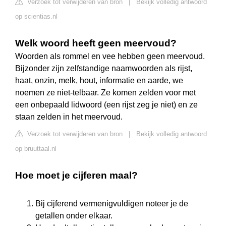
Verzoek tot verwijderen van bron
|
Bekijk volledig antwoord
op scientias.nl
Welk woord heeft geen meervoud?
Woorden als rommel en vee hebben geen meervoud.
Bijzonder zijn zelfstandige naamwoorden als rijst,
haat, onzin, melk, hout, informatie en aarde, we
noemen ze niet-telbaar. Ze komen zelden voor met
een onbepaald lidwoord (een rijst zeg je niet) en ze
staan zelden in het meervoud.
Verzoek tot verwijderen van bron
|
Bekijk volledig antwoord
op bruuttaal.nl
Hoe moet je cijferen maal?
Bij cijferend vermenigvuldigen noteer je de
getallen onder elkaar.