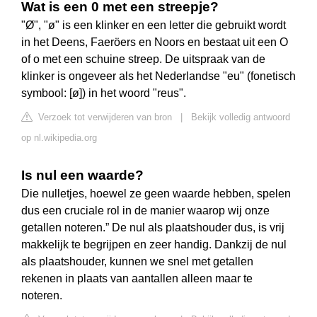
Wat is een 0 met een streepje?
"Ø", "ø" is een klinker en een letter die gebruikt wordt
in het Deens, Faeröers en Noors en bestaat uit een O
of o met een schuine streep. De uitspraak van de
klinker is ongeveer als het Nederlandse "eu" (fonetisch
symbool: [ø]) in het woord "reus".
Verzoek tot verwijderen van bron
|
Bekijk volledig antwoord
op nl.wikipedia.org
Is nul een waarde?
Die nulletjes, hoewel ze geen waarde hebben, spelen
dus een cruciale rol in de manier waarop wij onze
getallen noteren.” De nul als plaatshouder dus, is vrij
makkelijk te begrijpen en zeer handig. Dankzij de nul
als plaatshouder, kunnen we snel met getallen
rekenen in plaats van aantallen alleen maar te
noteren.