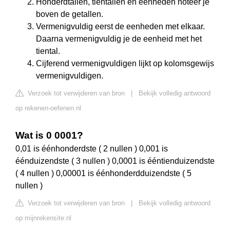
Honderdtallen, tientallen en eenheden noteer je
boven de getallen.
Vermenigvuldig eerst de eenheden met elkaar.
Daarna vermenigvuldig je de eenheid met het
tiental.
Cijferend vermenigvuldigen lijkt op kolomsgewijs
vermenigvuldigen.
Verzoek tot verwijderen van bron
|
Bekijk volledig antwoord
op rekenen-oefenen.nl
Wat is 0 0001?
0,01 is éénhonderdste ( 2 nullen ) 0,001 is
éénduizendste ( 3 nullen ) 0,0001 is ééntienduizendste
( 4 nullen ) 0,00001 is éénhonderdduizendste ( 5
nullen )
Verzoek tot verwijderen van bron
|
Bekijk volledig antwoord
op mijnrekensite.nl