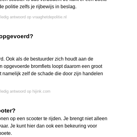
 politie zelfs je rijbewijs in beslag.
lledig antwoord op vraaghetdepolitie.nl
is opgevoerd?
rd. Ook als de bestuurder zich houdt aan de
n opgevoerde bromfiets loopt daarom een groot
t namelijk zelf de schade die door zijn handelen
lledig antwoord op hijink.com
ooter?
en op een scooter te rijden. Je brengt niet alleen
vaar. Je kunt hier dan ook een bekeuring voor
boete.