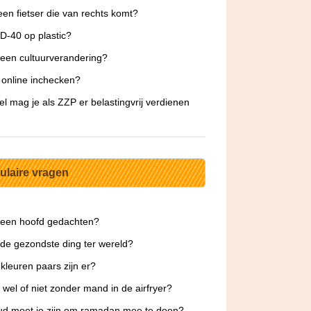
een fietser die van rechts komt?
-40 op plastic?
 een cultuurverandering?
 online inchecken?
l mag je als ZZP er belastingvrij verdienen
ulaire vragen
 een hoofd gedachten?
 de gezondste ding ter wereld?
kleuren paars zijn er?
 wel of niet zonder mand in de airfryer?
d moet je zijn om ramadan mee te doen?