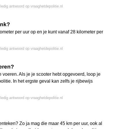
lledig antwoord op vraaghetdepolitie.nl
ank?
ilometer per uur op en je kunt vanaf 28 kilometer per
lledig antwoord op vraaghetdepolitie.nl
oeren?
 voeren. Als je je scooter hebt opgevoerd, loop je
litie. In het ergste geval kan zelfs je rijbewijs
lledig antwoord op vraaghetdepolitie.nl
nteken? Zo ja mag die maar 45 km per uur, ook al