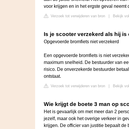
voor krijgen en in het ergste geval neemt de
Verzoek tot verwijderen van bron
|
Bekijk vo
Is je scooter verzekerd als hij 
Opgevoerde bromfiets niet verzekerd
Een opgevoerde bromfiets is niet verzeke
maximum snelheid. De bestuurder van ee
risico. De onverzekerde bestuurder betaal
ontstaat.
Verzoek tot verwijderen van bron
|
Bekijk vo
Wie krijgt de boete 3 man op sc
Het is gevaarlijk om met meer dan 2 person
jezelf, maar ook het overige verkeer in ge
krijgen. De officier van justitie bepaalt de 