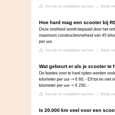
Verzoek tot verwijderen van bron
|
Bekijk vo
Hoe hard mag een scooter bij 
Deze snelheid wordt bepaald door het ont
maximum constructiesnelheid van 45 kilomet
per uur.
Verzoek tot verwijderen van bron
|
Bekijk vo
Wat gebeurt er als je scooter te
De boetes voor te hard rijden worden onde
kilometer per uur -> € 60, - Elf tot en met v
kilometer per uur -> € 250, -
Verzoek tot verwijderen van bron
|
Bekijk vo
Is 20.000 km veel voor een scoo