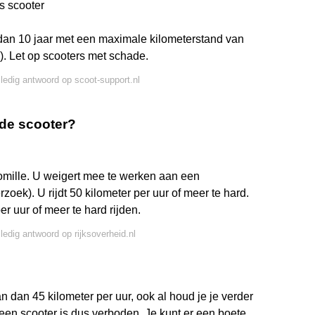
s scooter
 dan 10 jaar met een maximale kilometerstand van
). Let op scooters met schade.
lledig antwoord op scoot-support.nl
p de scooter?
romille. U weigert mee te werken aan een
oek). U rijdt 50 kilometer per uur of meer te hard.
er uur of meer te hard rijden.
lledig antwoord op rijksoverheid.nl
kan dan 45 kilometer per uur, ook al houd je je verder
een scooter is dus verboden. Je kunt er een boete