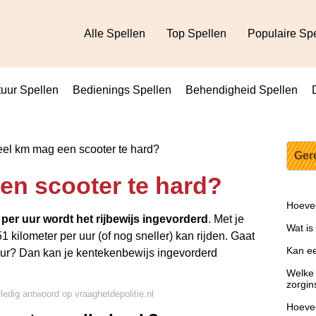
Alle Spellen
Top Spellen
Populaire Sp
uur Spellen
Bedienings Spellen
Behendigheid Spellen
l km mag een scooter te hard?
Ger
en scooter te hard?
Hoevee
 per uur wordt het rijbewijs ingevorderd
. Met je
Wat is
1 kilometer per uur (of nog sneller) kan rijden. Gaat
Kan een
 uur? Dan kan je kentekenbewijs ingevorderd
Welke 
zorgin
lledig antwoord op vraaghetdepolitie.nl
Hoevee