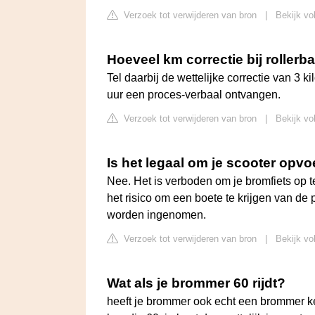
Verzoek tot verwijderen van bron
|
Bekijk vo
Hoeveel km correctie bij rollerb
Tel daarbij de wettelijke correctie van 3 k
uur een proces-verbaal ontvangen.
Verzoek tot verwijderen van bron
|
Bekijk vo
Is het legaal om je scooter opv
Nee. Het is verboden om je bromfiets op te
het risico om een boete te krijgen van de po
worden ingenomen.
Verzoek tot verwijderen van bron
|
Bekijk vo
Wat als je brommer 60 rijdt?
heeft je brommer ook echt een brommer ke