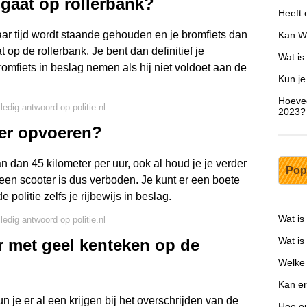
 gaat op rollerbank?
Heeft 
jaar tijd wordt staande gehouden en je bromfiets dan
Kan WD
 op de rollerbank. Je bent dan definitief je
Wat is
romfiets in beslag nemen als hij niet voldoet aan de
Kun je
Hoevee
ledig antwoord op politie.nl
2023?
ter opvoeren?
kan dan 45 kilometer per uur, ook al houd je je verder
Pop
een scooter is dus verboden. Je kunt er een boete
 politie zelfs je rijbewijs in beslag.
Wat is
ledig antwoord op politie.nl
Wat is
 met geel kenteken op de
Welke 
Kan er
n je er al een krijgen bij het overschrijden van de
Hoe ou