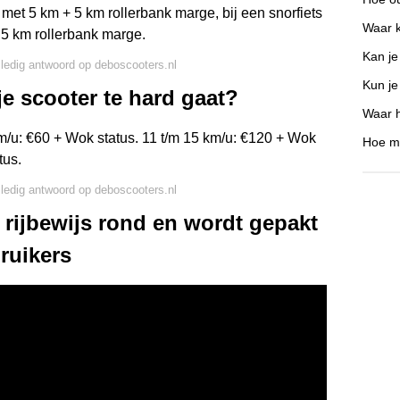
met 5 km + 5 km rollerbank marge, bij een snorfiets
Waar 
 5 km rollerbank marge.
Kan je
lledig antwoord op deboscooters.nl
Kun je
je scooter te hard gaat?
Waar h
km/u: €60 + Wok status. 11 t/m 15 km/u: €120 + Wok
Hoe ma
tus.
lledig antwoord op deboscooters.nl
r rijbewijs rond en wordt gepakt
ruikers