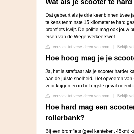
Wat als je scooter te hard
Dat gebeurt als je drie keer binnen twee 
telkens tenminste 15 kilometer te hard gaat
bromfiets kwijt. De politie mag ook jouw b
eisen van de Wegenverkeerswet.
Verzoek tot verwijderen van bron
|
Bekijk vol
Hoe hoog mag je je scoo
Ja, het is strafbaar als je scooter harder 
aan de juiste snelheid. Het opvoeren van 
voor krijgen en in het ergste geval neemt de
Verzoek tot verwijderen van bron
|
Bekijk vol
Hoe hard mag een scooter
rollerbank?
Bij een bromfiets (geel kenteken, 45km) ku