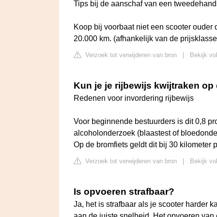
Tips bij de aanschaf van een tweedehand
Koop bij voorbaat niet een scooter ouder
20.000 km. (afhankelijk van de prijsklasse
Verzoek tot verwijderen van bron
|
Bekijk vo
Kun je je rijbewijs kwijtraken o
Redenen voor invordering rijbewijs
Voor beginnende bestuurders is dit 0,8 p
alcoholonderzoek (blaastest of bloedonderz
Op de bromfiets geldt dit bij 30 kilometer p
Verzoek tot verwijderen van bron
|
Bekijk vo
Is opvoeren strafbaar?
Ja, het is strafbaar als je scooter harder 
aan de juiste snelheid. Het opvoeren van 