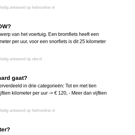
lledig antwoord op helmonline.nl
RDW?
werp van het voertuig. Een bromfiets heeft een
er per uur, voor een snorfiets is dit 25 kilometer
lledig antwoord op rdw.nl
 hard gaat?
rverdeeld in drie categorieën: Tot en met tien
ijftien kilometer per uur -> € 120, - Meer dan vijftien
lledig antwoord op helmonline.nl
ter?