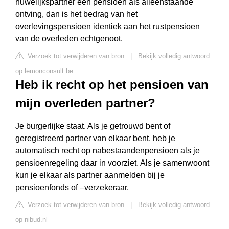
huwelijkspartner een pensioen als alleenstaande
ontving, dan is het bedrag van het
overlevingspensioen identiek aan het rustpensioen
van de overleden echtgenoot.
Verzoek tot verwijderen van bron
|
Bekijk volledig antwoord
op lemonconsult.be
Heb ik recht op het pensioen van
mijn overleden partner?
Je burgerlijke staat. Als je getrouwd bent of
geregistreerd partner van elkaar bent, heb je
automatisch recht op nabestaandenpensioen als je
pensioenregeling daar in voorziet. Als je samenwoont
kun je elkaar als partner aanmelden bij je
pensioenfonds of –verzekeraar.
Verzoek tot verwijderen van bron
|
Bekijk volledig antwoord
op nibud.nl