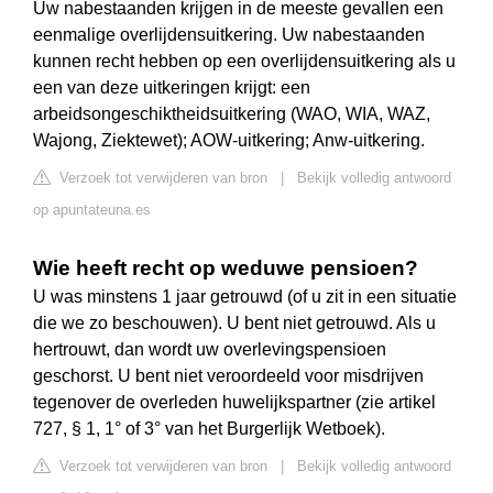
Uw nabestaanden krijgen in de meeste gevallen een
eenmalige overlijdensuitkering. Uw nabestaanden
kunnen recht hebben op een overlijdensuitkering als u
een van deze uitkeringen krijgt: een
arbeidsongeschiktheidsuitkering (WAO, WIA, WAZ,
Wajong, Ziektewet); AOW-uitkering; Anw-uitkering.
Verzoek tot verwijderen van bron
|
Bekijk volledig antwoord
op apuntateuna.es
Wie heeft recht op weduwe pensioen?
U was minstens 1 jaar getrouwd (of u zit in een situatie
die we zo beschouwen). U bent niet getrouwd. Als u
hertrouwt, dan wordt uw overlevingspensioen
geschorst. U bent niet veroordeeld voor misdrijven
tegenover de overleden huwelijkspartner (zie artikel
727, § 1, 1° of 3° van het Burgerlijk Wetboek).
Verzoek tot verwijderen van bron
|
Bekijk volledig antwoord