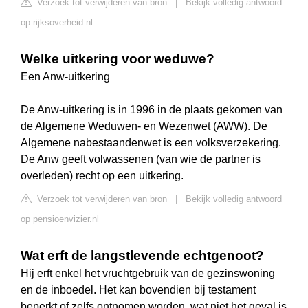
Verzoek tot verwijderen van bron
|
Bekijk volledig antwoord
op rijksoverheid.nl
Welke uitkering voor weduwe?
Een Anw-uitkering
De Anw-uitkering is in 1996 in de plaats gekomen van
de Algemene Weduwen- en Wezenwet (AWW). De
Algemene nabestaandenwet is een volksverzekering.
De Anw geeft volwassenen (van wie de partner is
overleden) recht op een uitkering.
Verzoek tot verwijderen van bron
|
Bekijk volledig antwoord
op pensioenvizier.nl
Wat erft de langstlevende echtgenoot?
Hij erft enkel het vruchtgebruik van de gezinswoning
en de inboedel. Het kan bovendien bij testament
beperkt of zelfs ontnomen worden, wat niet het geval is