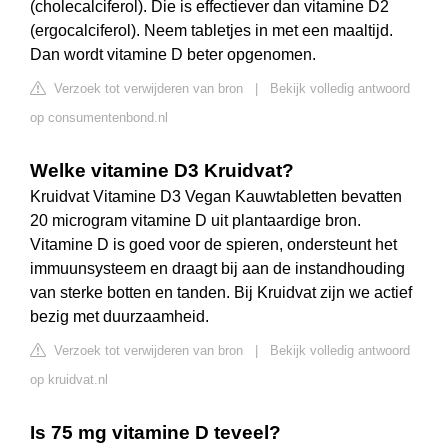
(cholecalciferol). Die is effectiever dan vitamine D2
(ergocalciferol). Neem tabletjes in met een maaltijd.
Dan wordt vitamine D beter opgenomen.
Verzoek tot verwijderen van bron
|
Bekijk volledig antwoord
op consumentenbond.nl
Welke vitamine D3 Kruidvat?
Kruidvat Vitamine D3 Vegan Kauwtabletten bevatten
20 microgram vitamine D uit plantaardige bron.
Vitamine D is goed voor de spieren, ondersteunt het
immuunsysteem en draagt bij aan de instandhouding
van sterke botten en tanden. Bij Kruidvat zijn we actief
bezig met duurzaamheid.
Verzoek tot verwijderen van bron
|
Bekijk volledig antwoord
op kruidvat.nl
Is 75 mg vitamine D teveel?