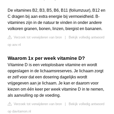
De vitamines B2, B3, B5, B6, B11 (foliumzuur), B12 en
C dragen bij aan extra energie bij vermoeidheid. B-
vitamines zijn in de natuur te vinden in onder andere
volkoren granen, bonen, linzen, biergist en bananen.
Verzoek tot verwijderen van bron
|
Bekijk volledig antwoord
op aov.nl
Waarom 1x per week vitamine D?
Vitamine D is een vetoplosbare vitamine en wordt
opgeslagen in de lichaamsreserves. Je lichaam zorgt
er zelf voor dat een dosering dagelijks wordt
vrijgegeven aan je lichaam. Je kan er daarom voor
kiezen om één keer per week vitamine D in te nemen,
als aanvulling op de voeding.
Verzoek tot verwijderen van bron
|
Bekijk volledig antwoord
op davitamon.nl