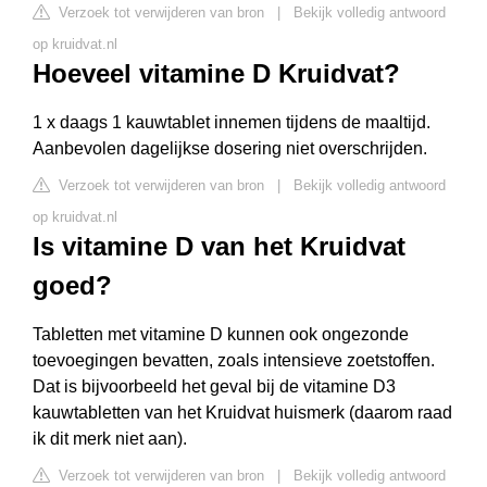
Verzoek tot verwijderen van bron
|
Bekijk volledig antwoord
op kruidvat.nl
Hoeveel vitamine D Kruidvat?
1 x daags 1 kauwtablet innemen tijdens de maaltijd.
Aanbevolen dagelijkse dosering niet overschrijden.
Verzoek tot verwijderen van bron
|
Bekijk volledig antwoord
op kruidvat.nl
Is vitamine D van het Kruidvat
goed?
Tabletten met vitamine D kunnen ook ongezonde
toevoegingen bevatten, zoals intensieve zoetstoffen.
Dat is bijvoorbeeld het geval bij de vitamine D3
kauwtabletten van het Kruidvat huismerk (daarom raad
ik dit merk niet aan).
Verzoek tot verwijderen van bron
|
Bekijk volledig antwoord