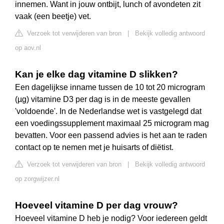
innemen. Want in jouw ontbijt, lunch of avondeten zit
vaak (een beetje) vet.
Verzoek tot verwijderen van bron
|
Bekijk volledig antwoord
op aov.nl
Kan je elke dag vitamine D slikken?
Een dagelijkse inname tussen de 10 tot 20 microgram
(µg) vitamine D3 per dag is in de meeste gevallen
'voldoende'. In de Nederlandse wet is vastgelegd dat
een voedingssupplement maximaal 25 microgram mag
bevatten. Voor een passend advies is het aan te raden
contact op te nemen met je huisarts of diëtist.
Verzoek tot verwijderen van bron
|
Bekijk volledig antwoord
op zorgwijzer.nl
Hoeveel vitamine D per dag vrouw?
Hoeveel vitamine D heb je nodig? Voor iedereen geldt