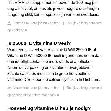
Het RIVM ziet supplementen boven de 100 mcg per
dag als teveel, en pas als je veel hogere doseringen
langdurig slikt, kan er sprake zijn van een overdosis.
Verzoek tot verwijderen van bron
|
Bekijk volledig antwoord
op vitakruid.nl
Is 25000 IE vitamine D veel?
Wanneer u te veel van Vitamine D Will 25000 IE of
Vitamine D Will 50000 IE heeft ingenomen, neem dan
onmiddellijk contact op met uw arts of apotheker.
Neem de verpakking en eventuele overgebleven
zachte capsules mee. Een te grote hoeveelheid
vitamine D verstoort de calciumcyclus in het lichaam.
Verzoek tot verwijderen van bron
|
Bekijk volledig antwoord
op geneesmiddeleninformatiebank.nl
Hoeveel ug vitamine D heb je nodig?