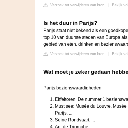
Verzoek tot verwijderen van bron
|
Bekijk vo
Is het duur in Parijs?
Parijs staat niet bekend als een goedkop
top 10 van duurste steden van Europa als
gebied van eten, drinken en bezienswaar
Verzoek tot verwijderen van bron
|
Bekijk vo
Wat moet je zeker gedaan hebben
Parijs bezienswaardigheden
Eiffeltoren. De nummer 1 bezienswaar
Must see: Musée du Louvre. Musée 
Parijs. ...
Seine Rondvaart. ...
Arc de Triomphe. ...