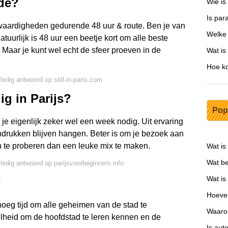
nde?
Wie is
Is par
swaardigheden gedurende 48 uur & route. Ben je van
Welke
uurlijk is 48 uur een beetje kort om alle beste
 Maar je kunt wel echt de sfeer proeven in de
Wat is
Hoe ko
ledig antwoord op still-in-paris.com
g in Parijs?
Pop
 je eigenlijk zeker wel een week nodig. Uit ervaring
 indrukken blijven hangen. Beter is om je bezoek aan
en te proberen dan een leuke mix te maken.
Wat is
Wat be
lledig antwoord op parijsvoorbeginners.info
Wat is
?
Hoevee
enoeg tijd om alle geheimen van de stad te
Waaro
lheid om de hoofdstad te leren kennen en de
Is aut