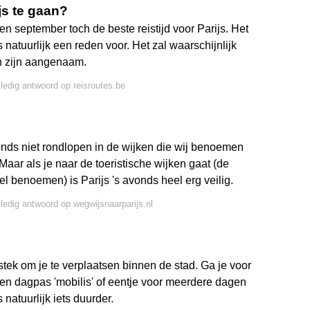
js te gaan?
en september toch de beste reistijd voor Parijs. Het
natuurlijk een reden voor. Het zal waarschijnlijk
en zijn aangenaam.
lledig antwoord op reisroutes.be
vonds niet rondlopen in de wijken die wij benoemen
Maar als je naar de toeristische wijken gaat (de
l benoemen) is Parijs 's avonds heel erg veilig.
lledig antwoord op wegwijsnaarparijs.nl
tstek om je te verplaatsen binnen de stad. Ga je voor
n dagpas 'mobilis' of eentje voor meerdere dagen
s natuurlijk iets duurder.