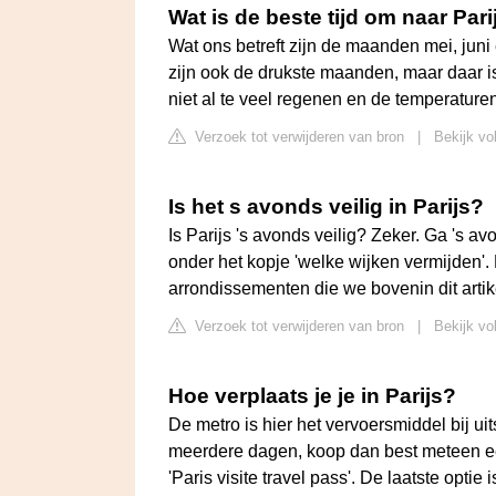
Wat is de beste tijd om naar Pari
Wat ons betreft zijn de maanden mei, juni 
zijn ook de drukste maanden, maar daar is 
niet al te veel regenen en de temperatur
Verzoek tot verwijderen van bron
|
Bekijk vo
Is het s avonds veilig in Parijs?
Is Parijs 's avonds veilig? Zeker. Ga 's a
onder het kopje 'welke wijken vermijden'. 
arrondissementen die we bovenin dit artike
Verzoek tot verwijderen van bron
|
Bekijk vo
Hoe verplaats je je in Parijs?
De metro is hier het vervoersmiddel bij ui
meerdere dagen, koop dan best meteen ee
'Paris visite travel pass'. De laatste optie i