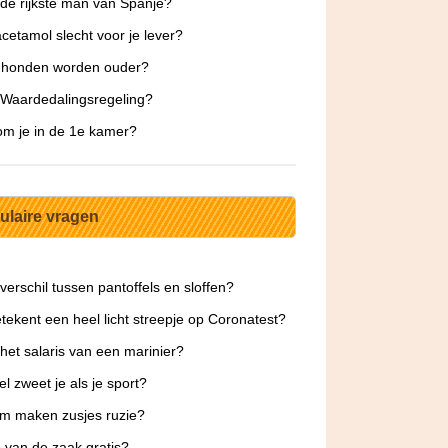
 de rijkste man van Spanje?
acetamol slecht voor je lever?
 honden worden ouder?
 Waardedalingsregeling?
m je in de 1e kamer?
ulaire vragen
 verschil tussen pantoffels en sloffen?
tekent een heel licht streepje op Coronatest?
 het salaris van een marinier?
l zweet je als je sport?
m maken zusjes ruzie?
o van de zaak gratis?