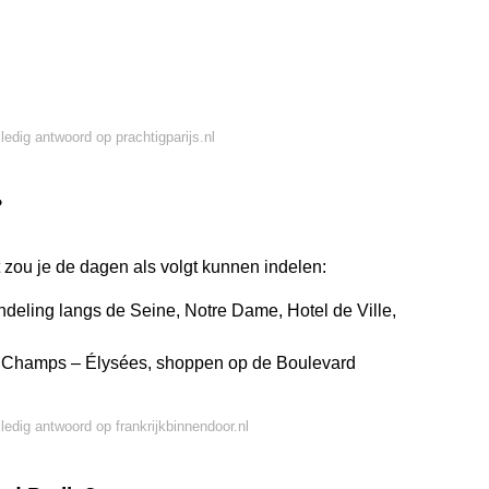
lledig antwoord op prachtigparijs.nl
?
nt zou je de dagen als volgt kunnen indelen:
wandeling langs de Seine, Notre Dame, Hotel de Ville,
e, Champs – Élysées, shoppen op de Boulevard
lledig antwoord op frankrijkbinnendoor.nl