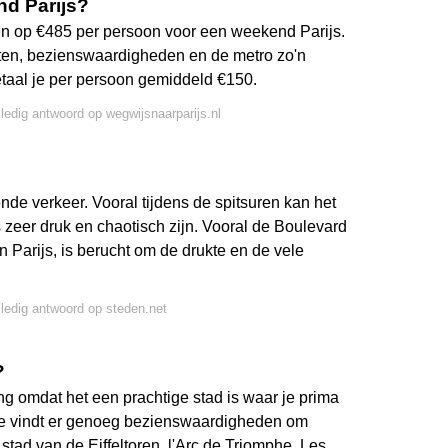
nd Parijs?
n op €485 per persoon voor een weekend Parijs.
 eten, bezienswaardigheden en de metro zo'n
etaal je per persoon gemiddeld €150.
lledig antwoord op wegwijsnaarparijs.nl
nde verkeer. Vooral tijdens de spitsuren kan het
 zeer druk en chaotisch zijn. Vooral de Boulevard
n Parijs, is berucht om de drukte en de vele
lledig antwoord op steden.net
?
g omdat het een prachtige stad is waar je prima
Je vindt er genoeg bezienswaardigheden om
 stad van de Eiffeltoren, l'Arc de Triomphe, Les