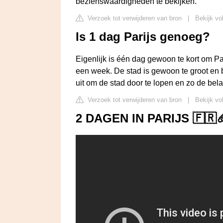
bezienswaardigheden te bekijken.
Verzoek tot verwijderen van bron
|
Bekijk vol
Is 1 dag Parijs genoeg?
Eigenlijk is één dag gewoon te kort om Par
een week. De stad is gewoon te groot en br
uit om de stad door te lopen en zo de bela
Verzoek tot verwijderen van bron
|
Bekijk vo
2 DAGEN IN PARIJS 🇫🇷