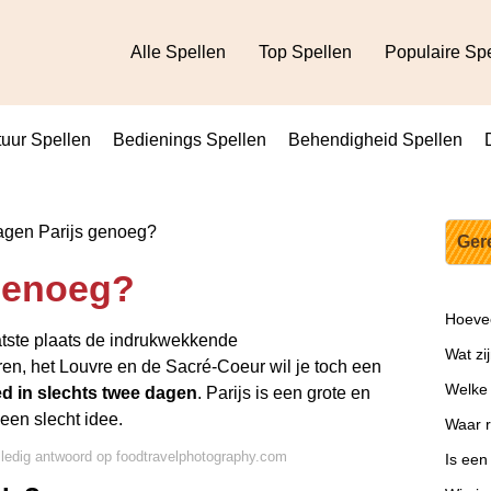
Alle Spellen
Top Spellen
Populaire Sp
uur Spellen
Bedienings Spellen
Behendigheid Spellen
agen Parijs genoeg?
Ger
 genoeg?
Hoevee
laatste plaats de indrukwekkende
Wat zij
en, het Louvre en de Sacré-Coeur wil je toch een
Welke l
ed in slechts twee dagen
. Parijs is een grote en
een slecht idee.
Waar r
lledig antwoord op foodtravelphotography.com
Is een 