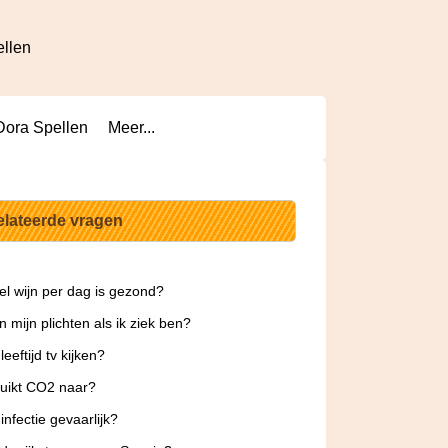
ellen
Dora Spellen
Meer...
elateerde vragen
l wijn per dag is gezond?
n mijn plichten als ik ziek ben?
eeftijd tv kijken?
uikt CO2 naar?
infectie gevaarlijk?