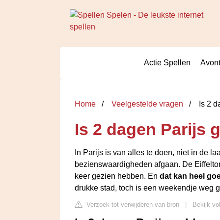
Actie Spellen
Avont
Home
Veelgestelde vragen
Is 2 d
Is 2 dagen Parijs
In Parijs is van alles te doen, niet in de 
bezienswaardigheden afgaan. De Eiffeltor
keer gezien hebben. En
dat kan heel go
drukke stad, toch is een weekendje weg g
Verzoek tot verwijderen van bron
|
Bekijk vo