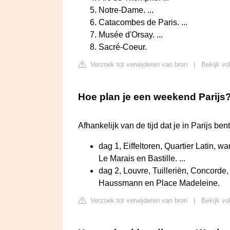
Notre-Dame. ...
Catacombes de Paris. ...
Musée d'Orsay. ...
Sacré-Coeur.
Verzoek tot verwijderen van bron
|
Bekijk vo
Hoe plan je een weekend Parijs
Afhankelijk van de tijd dat je in Parijs be
dag 1, Eiffeltoren, Quartier Latin, 
Le Marais en Bastille. ...
dag 2, Louvre, Tuilleriën, Concord
Haussmann en Place Madeleine.
Verzoek tot verwijderen van bron
|
Bekijk vo