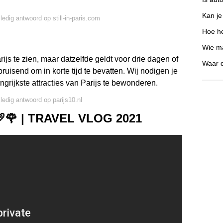
Kan j
ledig antwoord op still-in-paris.com
Hoe he
Wie ma
ijs te zien, maar datzelfde geldt voor drie dagen of
Waar d
uisend om in korte tijd te bevatten. Wij nodigen je
ngrijkste attracties van Parijs te bewonderen.
lledig antwoord op parijs10.nl
🥖🌹 | TRAVEL VLOG 2021