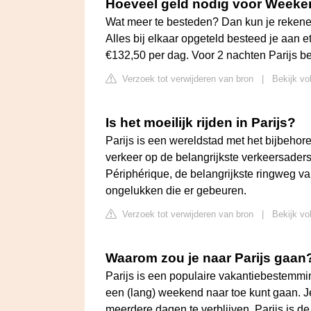
Hoeveel geld nodig voor Weeke
Wat meer te besteden? Dan kun je rekene
Alles bij elkaar opgeteld besteed je aan
€132,50 per dag. Voor 2 nachten Parijs b
Verzoek tot verwijderen van bron
|
Bekijk vo
Is het moeilijk rijden in Parijs?
Parijs is een wereldstad met het bijbehore
verkeer op de belangrijkste verkeersaders
Périphérique, de belangrijkste ringweg va
ongelukken die er gebeuren.
Verzoek tot verwijderen van bron
|
Bekijk vo
Waarom zou je naar Parijs gaan
Parijs is een populaire vakantiebestemmin
een (lang) weekend naar toe kunt gaan. 
meerdere dagen te verblijven. Parijs is de