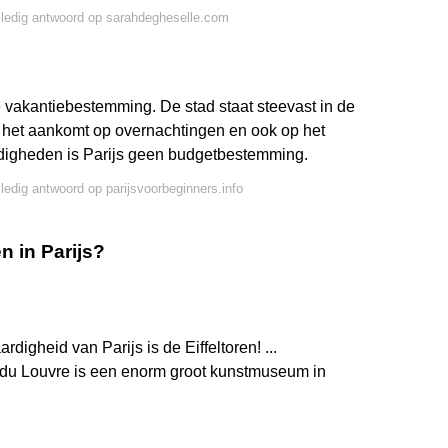
lledig antwoord op sarahdegheselle.com
e vakantiebestemming. De stad staat steevast in de
 het aankomt op overnachtingen en ook op het
digheden is Parijs geen budgetbestemming.
lledig antwoord op parijsvoorbeginners.info
 in Parijs?
digheid van Parijs is de Eiffeltoren! ...
du Louvre is een enorm groot kunstmuseum in