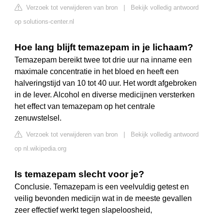
Verzoek tot verwijderen van bron
|
Bekijk volledig antwoord
op solutions-center.nl
Hoe lang blijft temazepam in je lichaam?
Temazepam bereikt twee tot drie uur na inname een
maximale concentratie in het bloed en heeft een
halveringstijd van 10 tot 40 uur. Het wordt afgebroken
in de lever. Alcohol en diverse medicijnen versterken
het effect van temazepam op het centrale
zenuwstelsel.
Verzoek tot verwijderen van bron
|
Bekijk volledig antwoord
op nl.wikipedia.org
Is temazepam slecht voor je?
Conclusie. Temazepam is een veelvuldig getest en
veilig bevonden medicijn wat in de meeste gevallen
zeer effectief werkt tegen slapeloosheid,