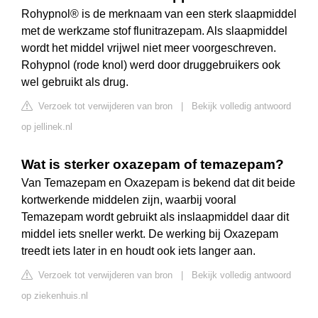
Rohypnol® is de merknaam van een sterk slaapmiddel
met de werkzame stof flunitrazepam. Als slaapmiddel
wordt het middel vrijwel niet meer voorgeschreven.
Rohypnol (rode knol) werd door druggebruikers ook
wel gebruikt als drug.
Verzoek tot verwijderen van bron
|
Bekijk volledig antwoord
op jellinek.nl
Wat is sterker oxazepam of temazepam?
Van Temazepam en Oxazepam is bekend dat dit beide
kortwerkende middelen zijn, waarbij vooral
Temazepam wordt gebruikt als inslaapmiddel daar dit
middel iets sneller werkt. De werking bij Oxazepam
treedt iets later in en houdt ook iets langer aan.
Verzoek tot verwijderen van bron
|
Bekijk volledig antwoord
op ziekenhuis.nl