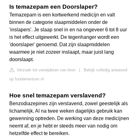
Is temazepam een Doorslaper?
Temazepam is een kortwerkend medicijn en valt
binnen de categorie slaapmiddelen onder de
'inslapers'. Je slaap snel in en na ongeveer 6 tot 8 uur
is het effect uitgewerkt. De tegenhanger wordt een
'doorslaper' genoemd. Dat zijn slaapmiddelen
waarmee je niet zozeer inslaapt, maar juist lang
doorslaapt.
Verzoek tot verwijderen van bron
|
Bekijk volledig antwoord
op fundamentum.nl
Hoe snel temazepam verslavend?
Benzodiazepines zijn verslavend, zowel geestelijk als
lichamelijk. Al na twee weken dagelijks gebruik kan
gewenning optreden. De werking van deze medicijnen
neemt af, en je hebt er steeds meer van nodig om
hetzelfde effect te bereiken.