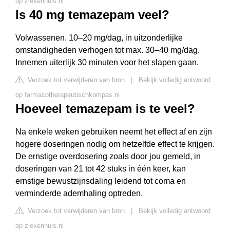
op ziekenhuis.nl
Is 40 mg temazepam veel?
Volwassenen. 10–20 mg/dag, in uitzonderlijke
omstandigheden verhogen tot max. 30–40 mg/dag.
Innemen uiterlijk 30 minuten voor het slapen gaan.
Verzoek tot verwijderen van bron
|
Bekijk volledig antwoord
op farmacotherapeutischkompas.nl
Hoeveel temazepam is te veel?
Na enkele weken gebruiken neemt het effect af en zijn
hogere doseringen nodig om hetzelfde effect te krijgen.
De ernstige overdosering zoals door jou gemeld, in
doseringen van 21 tot 42 stuks in één keer, kan
ernstige bewustzijnsdaling leidend tot coma en
verminderde ademhaling optreden.
Verzoek tot verwijderen van bron
|
Bekijk volledig antwoord
op ziekenhuis.nl