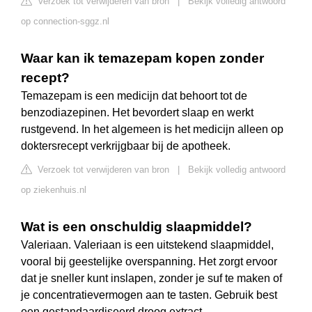
Verzoek tot verwijderen van bron
|
Bekijk volledig antwoord
op connection-sggz.nl
Waar kan ik temazepam kopen zonder
recept?
Temazepam is een medicijn dat behoort tot de
benzodiazepinen. Het bevordert slaap en werkt
rustgevend. In het algemeen is het medicijn alleen op
doktersrecept verkrijgbaar bij de apotheek.
Verzoek tot verwijderen van bron
|
Bekijk volledig antwoord
op ziekenhuis.nl
Wat is een onschuldig slaapmiddel?
Valeriaan. Valeriaan is een uitstekend slaapmiddel,
vooral bij geestelijke overspanning. Het zorgt ervoor
dat je sneller kunt inslapen, zonder je suf te maken of
je concentratievermogen aan te tasten. Gebruik best
een gestandaardiseerd droog extract.