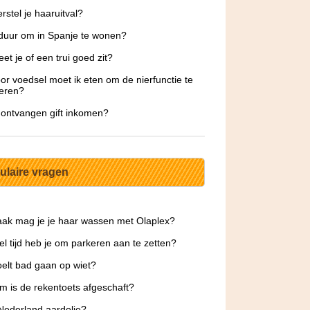
rstel je haaruitval?
 duur om in Spanje te wonen?
et je of een trui goed zit?
or voedsel moet ik eten om de nierfunctie te
eren?
 ontvangen gift inkomen?
ulaire vragen
ak mag je je haar wassen met Olaplex?
l tijd heb je om parkeren aan te zetten?
elt bad gaan op wiet?
 is de rekentoets afgeschaft?
Nederland aardolie?