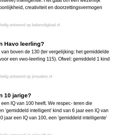
tieve) intelligentie. Het gaat om een wezenlijk
nlijkheid, creativiteit en doorzettingsvermogen
lledig antwoord op balansdigitaal.nl
n Havo leerling?
 van boven de 130 (ter vergelijking: het gemiddelde
voor een vwo-leerling 115). Ofwel: gemiddeld 1 kind
lledig antwoord op jmouders.nl
n 10 jarige?
een IQ van 100 heeft. We respec- teren die
en 'gemiddeld intelligent' kind van 6 jaar een IQ van
10 jaar een IQ van 100, een 'gemiddeld intelligente'