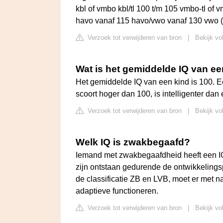
kbl of vmbo kbl/tl 100 t/m 105 vmbo-tl of 
havo vanaf 115 havo/vwo vanaf 130 vwo 
Verzoek tot verwijderen van bron
|
Bekijk vo
Wat is het gemiddelde IQ van ee
Het gemiddelde IQ van een kind is 100. Een
scoort hoger dan 100, is intelligenter dan
Verzoek tot verwijderen van bron
|
Bekijk vo
Welk IQ is zwakbegaafd?
Iemand met zwakbegaafdheid heeft een I
zijn ontstaan gedurende de ontwikkelings
de classificatie ZB en LVB, moet er met n
adaptieve functioneren.
Verzoek tot verwijderen van bron
|
Bekijk vo