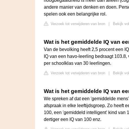
hoogbegaafdheid is meer dan alleen (cogni
andere manier van denken en doen. Persoo
spelen ook een belangrijke rol.
Verzoek tot verwijderen van bron
|
Bekijk vo
Wat is het gemiddelde IQ van ee
Van de bevolking heeft 2,5 procent een IQ
IQ van een havo-leerling bedraagt 103.8, 
per schoolklas van 30 leerlingen.
Verzoek tot verwijderen van bron
|
Bekijk vo
Wat is het gemiddelde IQ van ee
We spreken af dat een 'gemiddelde mens' 
afspraak in elke leeftijdsgroep. Zo heeft e
100, een 'gemiddeld intelligent' kind van 
dertiger een IQ van 100 enz.