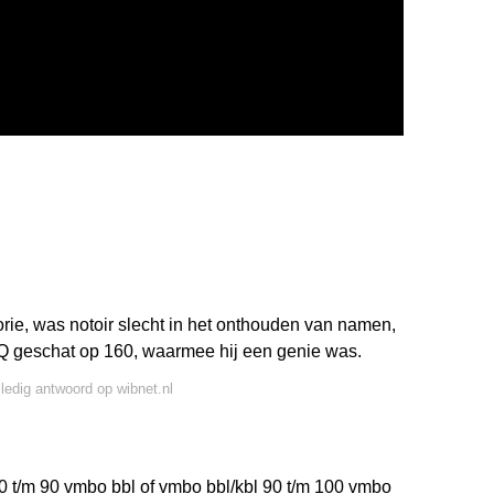
eorie, was notoir slecht in het onthouden van namen,
IQ geschat op 160, waarmee hij een genie was.
lledig antwoord op wibnet.nl
0 t/m 90 vmbo bbl of vmbo bbl/kbl 90 t/m 100 vmbo