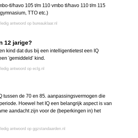
vmbo-tl/havo 105 t/m 110 vmbo tl/havo 110 t/m 115
(gymnasium, TTO etc.)
lledig antwoord op bureauklaar.nl
n 12 jarige?
 kind dat dus bij een intelligentietest een IQ
 een 'gemiddeld' kind.
lledig antwoord op eclg.nl
Q tussen de 70 en 85. aanpassingsvermogen die
periode. Hoewel het IQ een belangrijk aspect is van
ame aandacht zijn voor de (beperkingen in) het
lledig antwoord op ggzstandaarden.nl