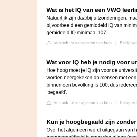
Wat is het IQ van een VWO leerl
Natuurlijk zijn daarbij uitzonderingen, m
bijvoorbeeld een gemiddeld IQ van minima
gemiddeld IQ minimaal 107.
Verzoek tot verwijderen van bron
|
Bekijk vo
Wat voor IQ heb je nodig voor un
Hoe hoog moet je IQ zijn voor de univers
worden neergekeken op mensen met een I
binnen een bevolking is 100, dus iedereen
'begaafd'.
Verzoek tot verwijderen van bron
|
Bekijk vo
Kun je hoogbegaafd zijn zonder
Over het algemeen wordt uitgegaan van h