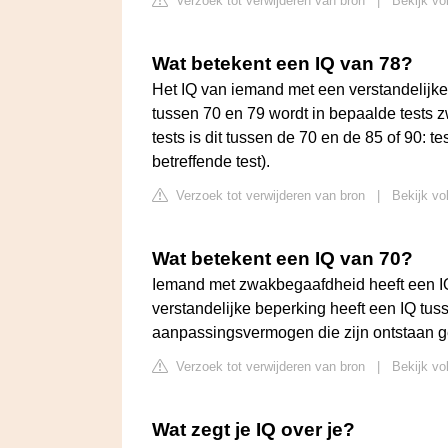
Verzoek tot verwijderen van bron
|
Bekijk vo
Wat betekent een IQ van 78?
Het IQ van iemand met een verstandelijke 
tussen 70 en 79 wordt in bepaalde tests 
tests is dit tussen de 70 en de 85 of 90: t
betreffende test).
Verzoek tot verwijderen van bron
|
Bekijk vo
Wat betekent een IQ van 70?
Iemand met zwakbegaafdheid heeft een IQ
verstandelijke beperking heeft een IQ tus
aanpassingsvermogen die zijn ontstaan g
Verzoek tot verwijderen van bron
|
Bekijk vo
Wat zegt je IQ over je?