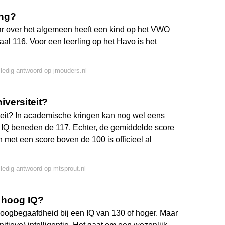
ing?
aar over het algemeen heeft een kind op het VWO
al 116. Voor een leerling op het Havo is het
lledig antwoord op jmouders.nl
iversiteit?
iteit? In academische kringen kan nog wel eens
Q beneden de 117. Echter, de gemiddelde score
 met een score boven de 100 is officieel al
lledig antwoord op mtsprout.nl
 hoog IQ?
oogbegaafdheid bij een IQ van 130 of hoger. Maar