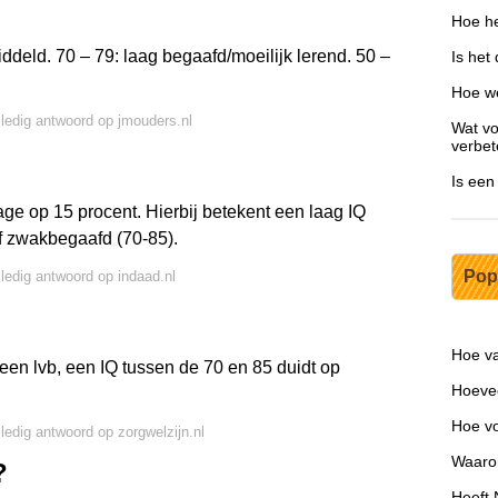
Hoe he
deld. 70 – 79: laag begaafd/moeilijk lerend. 50 –
Is het
Hoe we
lledig antwoord op jmouders.nl
Wat vo
verbet
Is een
age op 15 procent. Hierbij betekent een laag IQ
 of zwakbegaafd (70-85).
Pop
lledig antwoord op indaad.nl
Hoe va
een lvb, een IQ tussen de 70 en 85 duidt op
Hoevee
Hoe vo
lledig antwoord op zorgwelzijn.nl
Waarom
?
Heeft 