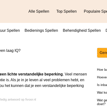
Alle Spellen
Top Spellen
Populaire Sp
uur Spellen
Bedienings Spellen
Behendigheid Spellen
een laag IQ?
Ger
Hoe la
 een lichte verstandelijke beperking
. Veel mensen
Hoevee
e is. Als je in je leven al veel problemen hebt, en
Is inb
zou het kunnen dat je een verstandelijke beperking
Wat ko
ledig antwoord op fivoor.nl
Wat ge
doet?