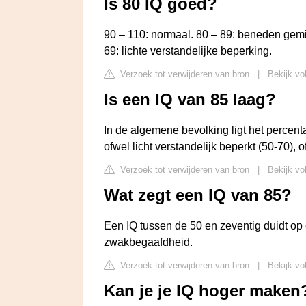
Is 80 IQ goed?
90 – 110: normaal. 80 – 89: beneden gemid
69: lichte verstandelijke beperking.
Verzoek tot verwijderen van bron
|
Bekijk vo
Is een IQ van 85 laag?
In de algemene bevolking ligt het percent
ofwel licht verstandelijk beperkt (50-70),
Verzoek tot verwijderen van bron
|
Bekijk vo
Wat zegt een IQ van 85?
Een IQ tussen de 50 en zeventig duidt op 
zwakbegaafdheid.
Verzoek tot verwijderen van bron
|
Bekijk vo
Kan je je IQ hoger maken