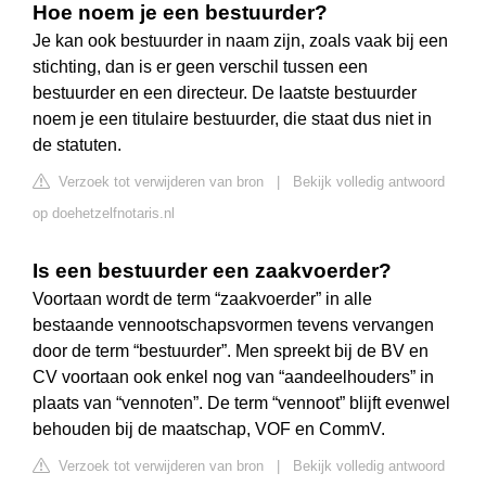
Hoe noem je een bestuurder?
Je kan ook bestuurder in naam zijn, zoals vaak bij een
stichting, dan is er geen verschil tussen een
bestuurder en een directeur. De laatste bestuurder
noem je een titulaire bestuurder, die staat dus niet in
de statuten.
Verzoek tot verwijderen van bron
|
Bekijk volledig antwoord
op doehetzelfnotaris.nl
Is een bestuurder een zaakvoerder?
Voortaan wordt de term “zaakvoerder” in alle
bestaande vennootschapsvormen tevens vervangen
door de term “bestuurder”. Men spreekt bij de BV en
CV voortaan ook enkel nog van “aandeelhouders” in
plaats van “vennoten”. De term “vennoot” blijft evenwel
behouden bij de maatschap, VOF en CommV.
Verzoek tot verwijderen van bron
|
Bekijk volledig antwoord