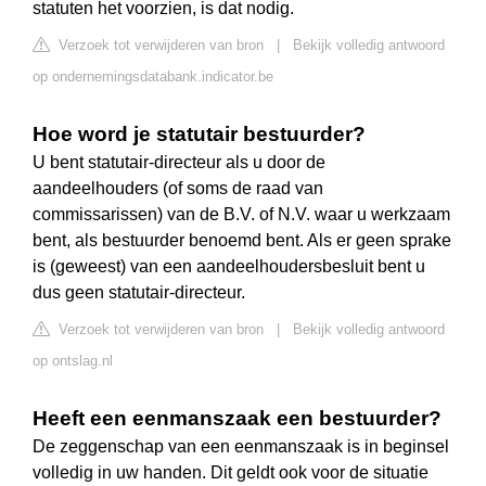
statuten het voorzien, is dat nodig.
Verzoek tot verwijderen van bron
|
Bekijk volledig antwoord
op ondernemingsdatabank.indicator.be
Hoe word je statutair bestuurder?
U bent statutair-directeur als u door de
aandeelhouders (of soms de raad van
commissarissen) van de B.V. of N.V. waar u werkzaam
bent, als bestuurder benoemd bent. Als er geen sprake
is (geweest) van een aandeelhoudersbesluit bent u
dus geen statutair-directeur.
Verzoek tot verwijderen van bron
|
Bekijk volledig antwoord
op ontslag.nl
Heeft een eenmanszaak een bestuurder?
De zeggenschap van een eenmanszaak is in beginsel
volledig in uw handen. Dit geldt ook voor de situatie