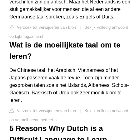
verschillen zijn gigantisch. Maar het Nederlands is een
stuk gemakkelijker voor mensen die al een andere
Germaanse taal spreken, zoals Engels of Duits.
Verzoek tot verwijderen van bron
|
Bekijk volledig antwoord
op kijkmagazine.nl
Wat is de moeilijkste taal om te
leren?
De Chinese taal, het Arabisch, Vietnamees of het
Japans passeren vaak de revue. Toch zijn minder
gesproken talen zoals het IJslands, Albanees, Schots-
Gaelisch, Baskisch of Urdu ook zeer moeilijk om te
leren.
Verzoek tot verwijderen van bron
|
Bekijk volledig antwoord
op vertaalbureau-perfect.nl
5 Reasons Why Dutch is a
Difficult Language to Learn