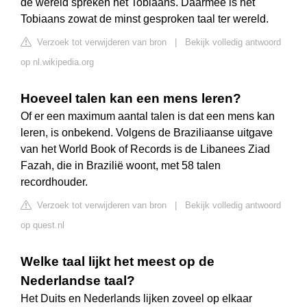
de wereld spreken het Tobiaans. Daarmee is het
Tobiaans zowat de minst gesproken taal ter wereld.
Verzoek tot verwijderen van bron
|
Bekijk volledig antwoord
op nl.wikipedia.org
Hoeveel talen kan een mens leren?
Of er een maximum aantal talen is dat een mens kan
leren, is onbekend. Volgens de Braziliaanse uitgave
van het World Book of Records is de Libanees Ziad
Fazah, die in Brazilië woont, met 58 talen
recordhouder.
Verzoek tot verwijderen van bron
|
Bekijk volledig antwoord
op quest.nl
Welke taal lijkt het meest op de
Nederlandse taal?
Het Duits en Nederlands lijken zoveel op elkaar