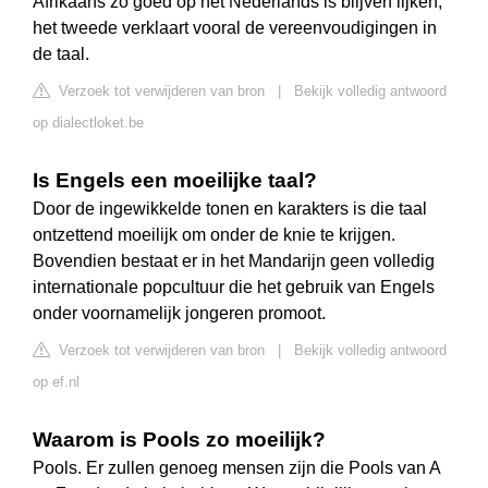
Afrikaans zo goed op het Nederlands is blijven lijken;
het tweede verklaart vooral de vereenvoudigingen in
de taal.
Verzoek tot verwijderen van bron
|
Bekijk volledig antwoord
op dialectloket.be
Is Engels een moeilijke taal?
Door de ingewikkelde tonen en karakters is die taal
ontzettend moeilijk om onder de knie te krijgen.
Bovendien bestaat er in het Mandarijn geen volledig
internationale popcultuur die het gebruik van Engels
onder voornamelijk jongeren promoot.
Verzoek tot verwijderen van bron
|
Bekijk volledig antwoord
op ef.nl
Waarom is Pools zo moeilijk?
Pools. Er zullen genoeg mensen zijn die Pools van A