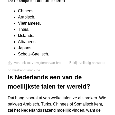
De moeilijkste talen om te leren
Chinees.
Arabisch.
Vietnamees.
Thais.
IJslands.
Albanees.
Japans.
Schots-Gaelisch.
Verzoek tot verwijderen van bron
|
Bekijk volledig antwoord
op weekend.knack.be
Is Nederlands een van de
moeilijkste talen ter wereld?
Dat hangt vooral af van welke talen ze al spreken. Wie
pakweg Arabisch, Turks, Chinees of Somalisch kent,
zal het Nederlands razend moeilijk vinden, want de