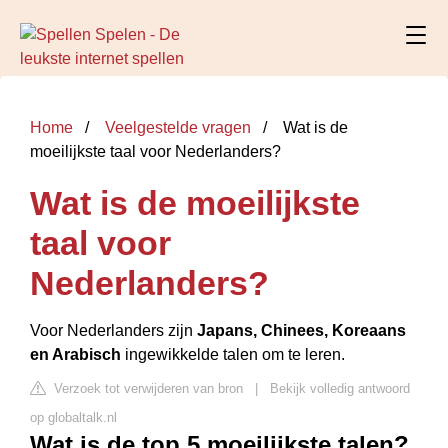
Home
Veelgestelde vragen
Wat is de
moeilijkste taal voor Nederlanders?
Wat is de moeilijkste
taal voor
Nederlanders?
Voor Nederlanders zijn
Japans, Chinees, Koreaans
en Arabisch
ingewikkelde talen om te leren.
Verzoek tot verwijderen van bron
|
Bekijk volledig antwoord
op globaltalk.nl
Wat is de top 5 moeilijkste talen?