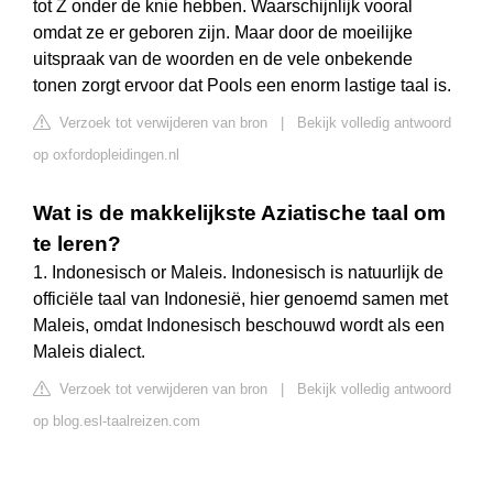
tot Z onder de knie hebben. Waarschijnlijk vooral
omdat ze er geboren zijn. Maar door de moeilijke
uitspraak van de woorden en de vele onbekende
tonen zorgt ervoor dat Pools een enorm lastige taal is.
Verzoek tot verwijderen van bron
|
Bekijk volledig antwoord
op oxfordopleidingen.nl
Wat is de makkelijkste Aziatische taal om
te leren?
1. Indonesisch or Maleis. Indonesisch is natuurlijk de
officiële taal van Indonesië, hier genoemd samen met
Maleis, omdat Indonesisch beschouwd wordt als een
Maleis dialect.
Verzoek tot verwijderen van bron
|
Bekijk volledig antwoord
op blog.esl-taalreizen.com