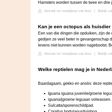
Hamsters worden tussen de twee en drie j
Verzoek tot verwijderen van bron
|
Bekijk vol
Kan je een octopus als huisdie
Een van die dingen die opduiken, zijn de o
gedijen ze veel beter in gevangenschap d
levens niet kunnen worden nagebootst. Be
Verzoek tot verwijderen van bron
|
Bekijk vo
Welke reptielen mag je in Neder
Baardagaam, gekko en anolis: deze repti
Iguana iguana juvenile/groene legu
iguana/jgroene leguaan volwassen.
Sulcatta/sporenschildpad.
Corallus hortulanus/tuinboa.