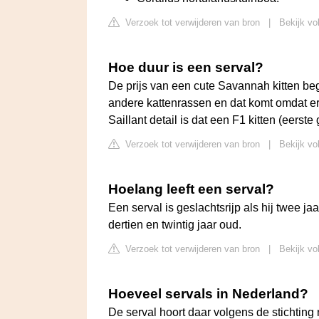
Verzoek tot verwijderen van bron
|
Bekijk vo
Hoe duur is een serval?
De prijs van een cute Savannah kitten begi
andere kattenrassen en dat komt omdat e
Saillant detail is dat een F1 kitten (eerst
Verzoek tot verwijderen van bron
|
Bekijk vo
Hoelang leeft een serval?
Een serval is geslachtsrijp als hij twee j
dertien en twintig jaar oud.
Verzoek tot verwijderen van bron
|
Bekijk vo
Hoeveel servals in Nederland?
De serval hoort daar volgens de stichting 