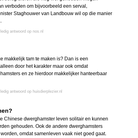
an verboden om bijvoorbeeld een serval,
 Minister Staghouwer van Landbouw wil op die manier
.
lledig antwoord op nos.nl
e makkelijk tam te maken is? Dan is een
 alleen door het karakter maar ook omdat
hamsters en ze hierdoor makkelijker hanteerbaar
lledig antwoord op huisdierplezier.nl
emen?
de Chinese dwerghamster leven solitair en kunnen
orden gehouden. Ook de andere dwerghamsters
 worden, omdat samenleven vaak niet goed gaat.