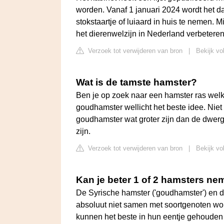
worden. Vanaf 1 januari 2024 wordt het d
stokstaartje of luiaard in huis te nemen.
het dierenwelzijn in Nederland verbeteren
Verzoek tot verwijderen van bron
|
Bekijk vo
Wat is de tamste hamster?
Ben je op zoek naar een hamster ras welk
goudhamster wellicht het beste idee. Niet
goudhamster wat groter zijn dan de dwerg
zijn.
Verzoek tot verwijderen van bron
|
Bekijk vo
Kan je beter 1 of 2 hamsters n
De Syrische hamster ('goudhamster') en 
absoluut niet samen met soortgenoten w
kunnen het beste in hun eentje gehouden