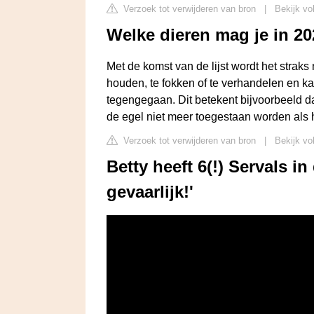
Verzoek tot verwijderen van bron
|
Bekijk vo
Welke dieren mag je in 2
Met de komst van de lijst wordt het strak
houden, te fokken of te verhandelen en ka
tegengegaan. Dit betekent bijvoorbeeld d
de egel niet meer toegestaan worden als h
Verzoek tot verwijderen van bron
|
Bekijk vo
Betty heeft 6(!) Servals i
gevaarlijk!'