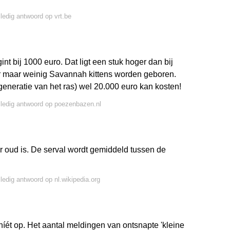
lledig antwoord op vrt.be
nt bij 1000 euro. Dat ligt een stuk hoger dan bij
r maar weinig Savannah kittens worden geboren.
e generatie van het ras) wel 20.000 euro kan kosten!
lledig antwoord op poezenbazen.nl
aar oud is. De serval wordt gemiddeld tussen de
lledig antwoord op nl.wikipedia.org
níét op. Het aantal meldingen van ontsnapte 'kleine