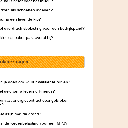
auto is beter voor het milieu?
 doen als schoenen afgeven?
ur is een levende kip?
l overdrachtsbelasting voor een bedrijfspand?
kleur sneaker past overal bij?
ulaire vragen
n je doen om 24 uur wakker te blijven?
l geld per aflevering Friends?
n vast energiecontract opengebroken
n?
et azijn met de grond?
st de wegenbelasting voor een MP3?