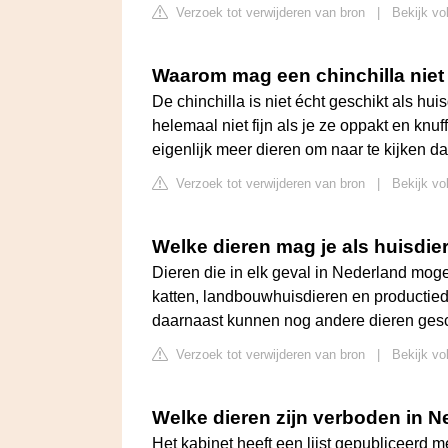
Verzoek tot verwijderen van bron
|
Bekijk vo
Waarom mag een chinchilla niet
De chinchilla is niet écht geschikt als hu
helemaal niet fijn als je ze oppakt en knuff
eigenlijk meer dieren om naar te kijken da
Verzoek tot verwijderen van bron
|
Bekijk vo
Welke dieren mag je als huisdie
Dieren die in elk geval in Nederland mog
katten, landbouwhuisdieren en productied
daarnaast kunnen nog andere dieren gesch
Verzoek tot verwijderen van bron
|
Bekijk vol
Welke dieren zijn verboden in 
Het kabinet heeft een lijst gepubliceerd