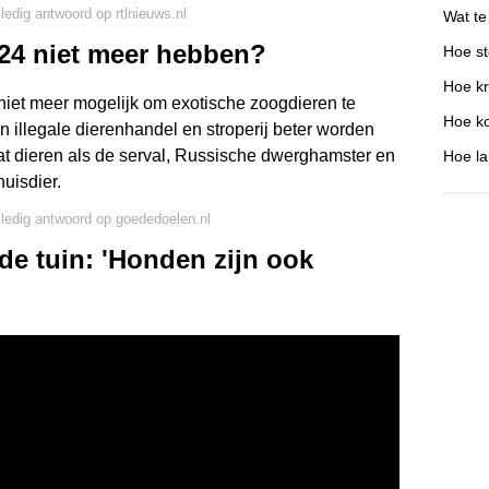
lledig antwoord op rtlnieuws.nl
Wat te
024 niet meer hebben?
Hoe st
Hoe kr
s niet meer mogelijk om exotische zoogdieren te
Hoe ko
n illegale dierenhandel en stroperij beter worden
at dieren als de serval, Russische dwerghamster en
Hoe la
uisdier.
lledig antwoord op goededoelen.nl
n de tuin: 'Honden zijn ook