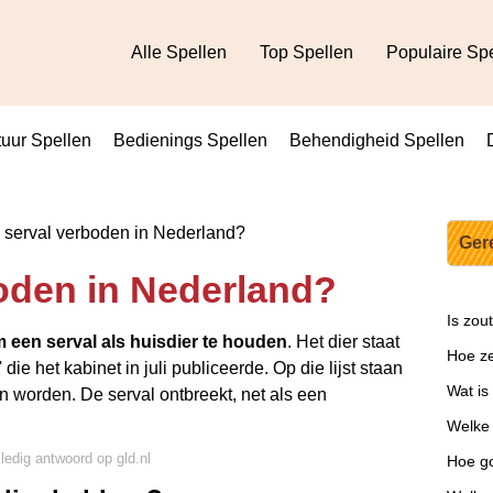
Alle Spellen
Top Spellen
Populaire Sp
uur Spellen
Bedienings Spellen
Behendigheid Spellen
 serval verboden in Nederland?
Ger
boden in Nederland?
Is zou
m een serval als huisdier te houden
. Het dier staat
Hoe ze
 die het kabinet in juli publiceerde. Op die lijst staan
Wat is
 worden. De serval ontbreekt, net als een
Welke 
lledig antwoord op gld.nl
Hoe g