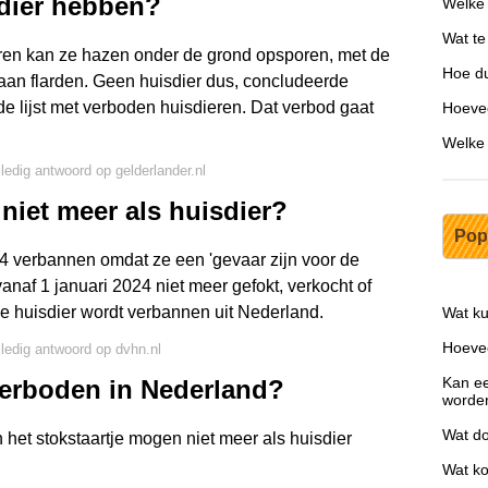
sdier hebben?
Welke 
Wat te
 oren kan ze hazen onder de grond opsporen, met de
Hoe du
aan flarden. Geen huisdier dus, concludeerde
de lijst met verboden huisdieren. Dat verbod gaat
Hoevee
Welke 
lledig antwoord op gelderlander.nl
iet meer als huisdier?
Pop
4 verbannen omdat ze een 'gevaar zijn voor de
af 1 januari 2024 niet meer gefokt, verkocht of
e huisdier wordt verbannen uit Nederland.
Wat ku
Hoevee
lledig antwoord op dvhn.nl
Kan ee
erboden in Nederland?
worde
Wat do
het stokstaartje mogen niet meer als huisdier
Wat ko