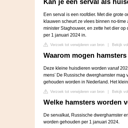
Kan je een serval als hui
Een serval is een roofdier. Met die grote
klauwen scheurt ze vlees binnen no-time 
minister Staghouwer, en zette het dier op 
per 1 januari 2024 in.
Verzoek tot verwijderen van bron
|
Bekijk vo
Waarom mogen hamsters n
Deze kleine huisdieren worden vanaf 202
mens' De Russische dwerghamster mag van
gehouden worden in Nederland. Het klein
Verzoek tot verwijderen van bron
|
Bekijk vo
Welke hamsters worden v
De servalkat, Russische dwerghamster en 
worden gehouden per 1 januari 2024.