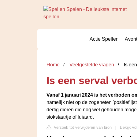
Actie Spellen
Avont
Home
Veelgestelde vragen
Is een
Is een serval ver
Vanaf 1 januari 2024 is het verboden o
namelijk niet op de zogeheten 'positieflijst'
dertig dieren die nog wel gehouden mogen
stokstaartje of luiaard.
Verzoek tot verwijderen van bron
|
Bekijk vo