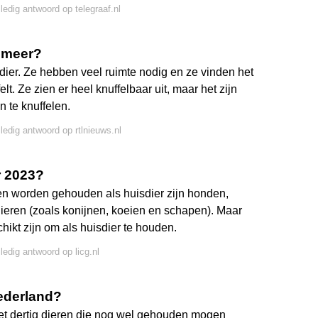
lledig antwoord op telegraaf.nl
 meer?
isdier. Ze hebben veel ruimte nodig en ze vinden het
elt. Ze zien er heel knuffelbaar uit, maar het zijn
n te knuffelen.
lledig antwoord op rtlnieuws.nl
r 2023?
en worden gehouden als huisdier zijn honden,
ieren (zoals konijnen, koeien en schapen). Maar
ikt zijn om als huisdier te houden.
ledig antwoord op licg.nl
Nederland?
 met dertig dieren die nog wel gehouden mogen