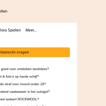
ellen
Dora Spellen
Meer...
elateerde vragen
t goed voor ontstoken tandvlees?
t ik foto's op harde schijf?
 de straf voor moord onder 18?
stand vaatwasser is het zuinigst?
oed isoleert ROCKWOOL?