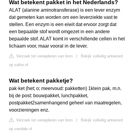
Wat betekent pakket in het Nederlands?
ALAT (alanine aminotransferase) is een lever enzym
dat gemeten kan worden om een leverziekte vast te
stellen. Een enzym is een eiwit dat ervoor zorgt dat
een bepaalde stof wordt omgezet in een andere
bepaalde stof. ALAT komt in verschillende cellen in het
lichaam voor, maar vooral in de lever.
Verzoek tot verwijderen van bron
|
Bekijk volledig antwoord
op saltro.nl
Wat betekent pakketje?
pak·ket (het; o; meervoud: pakketten) 1klein pak, m.n.
bij de post: bouwpakket, lunchpakket,
postpakket2samenhangend geheel van maatregelen,
voorzieningen enz.
Verzoek tot verwijderen van bron
|
Bekijk volledig antwoord
op vandale.nl