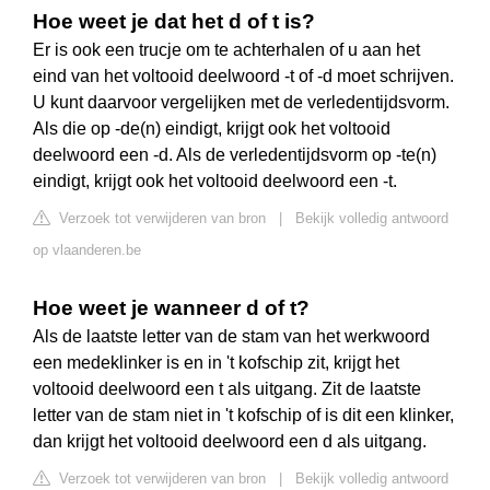
Hoe weet je dat het d of t is?
Er is ook een trucje om te achterhalen of u aan het
eind van het voltooid deelwoord -t of -d moet schrijven.
U kunt daarvoor vergelijken met de verledentijdsvorm.
Als die op -de(n) eindigt, krijgt ook het voltooid
deelwoord een -d. Als de verledentijdsvorm op -te(n)
eindigt, krijgt ook het voltooid deelwoord een -t.
Verzoek tot verwijderen van bron
|
Bekijk volledig antwoord
op vlaanderen.be
Hoe weet je wanneer d of t?
Als de laatste letter van de stam van het werkwoord
een medeklinker is en in 't kofschip zit, krijgt het
voltooid deelwoord een t als uitgang. Zit de laatste
letter van de stam niet in 't kofschip of is dit een klinker,
dan krijgt het voltooid deelwoord een d als uitgang.
Verzoek tot verwijderen van bron
|
Bekijk volledig antwoord