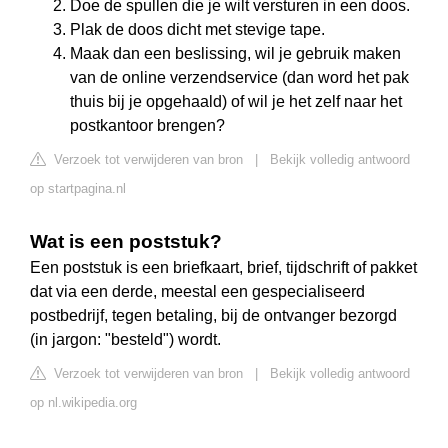
Doe de spullen die je wilt versturen in een doos.
Plak de doos dicht met stevige tape.
Maak dan een beslissing, wil je gebruik maken
van de online verzendservice (dan word het pak
thuis bij je opgehaald) of wil je het zelf naar het
postkantoor brengen?
Verzoek tot verwijderen van bron
|
Bekijk volledig antwoord
op startpagina.nl
Wat is een poststuk?
Een poststuk is een briefkaart, brief, tijdschrift of pakket
dat via een derde, meestal een gespecialiseerd
postbedrijf, tegen betaling, bij de ontvanger bezorgd
(in jargon: "besteld") wordt.
Verzoek tot verwijderen van bron
|
Bekijk volledig antwoord
op nl.wikipedia.org