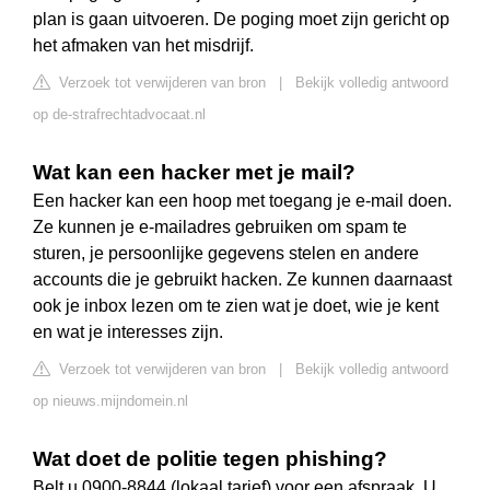
plan is gaan uitvoeren. De poging moet zijn gericht op
het afmaken van het misdrijf.
Verzoek tot verwijderen van bron
|
Bekijk volledig antwoord
op de-strafrechtadvocaat.nl
Wat kan een hacker met je mail?
Een hacker kan een hoop met toegang je e-mail doen.
Ze kunnen je e-mailadres gebruiken om spam te
sturen, je persoonlijke gegevens stelen en andere
accounts die je gebruikt hacken. Ze kunnen daarnaast
ook je inbox lezen om te zien wat je doet, wie je kent
en wat je interesses zijn.
Verzoek tot verwijderen van bron
|
Bekijk volledig antwoord
op nieuws.mijndomein.nl
Wat doet de politie tegen phishing?
Belt u 0900-8844 (lokaal tarief) voor een afspraak. U