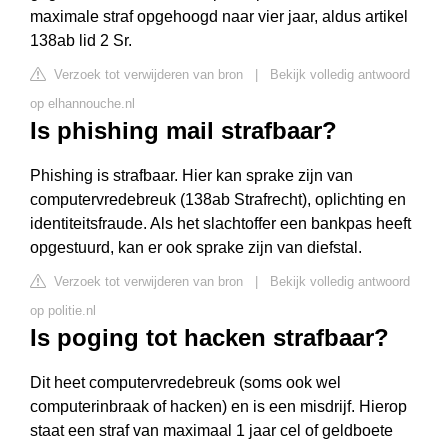
maximale straf opgehoogd naar vier jaar, aldus artikel
138ab lid 2 Sr.
Verzoek tot verwijderen van bron
|
Bekijk volledig antwoord
op elhannouche.nl
Is phishing mail strafbaar?
Phishing is strafbaar. Hier kan sprake zijn van
computervredebreuk (138ab Strafrecht), oplichting en
identiteitsfraude. Als het slachtoffer een bankpas heeft
opgestuurd, kan er ook sprake zijn van diefstal.
Verzoek tot verwijderen van bron
|
Bekijk volledig antwoord
op politie.nl
Is poging tot hacken strafbaar?
Dit heet computervredebreuk (soms ook wel
computerinbraak of hacken) en is een misdrijf. Hierop
staat een straf van maximaal 1 jaar cel of geldboete