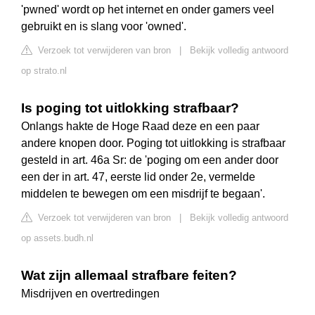
'pwned' wordt op het internet en onder gamers veel
gebruikt en is slang voor 'owned'.
Verzoek tot verwijderen van bron
|
Bekijk volledig antwoord
op strato.nl
Is poging tot uitlokking strafbaar?
Onlangs hakte de Hoge Raad deze en een paar
andere knopen door. Poging tot uitlokking is strafbaar
gesteld in art. 46a Sr: de 'poging om een ander door
een der in art. 47, eerste lid onder 2e, vermelde
middelen te bewegen om een misdrijf te begaan'.
Verzoek tot verwijderen van bron
|
Bekijk volledig antwoord
op assets.budh.nl
Wat zijn allemaal strafbare feiten?
Misdrijven en overtredingen