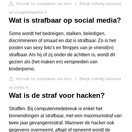
Verzoek tot verwijderen van bron
|
Bekijk volledig antwoord
op vraaghetdepolitie.nl
Wat is strafbaar op social media?
Soms wordt het bedreigen, stalken, beledigen,
discrimineren of smaad en dat is strafbaar. Zo is het
posten van sexy foto's en filmpjes van je vriend(in)
strafbaar. Als hij of zij onder de achttien is, wordt dit
gezien als (het maken en) verspreiden van
kinderporno.
Verzoek tot verwijderen van bron
|
Bekijk volledig antwoord
op politie.nl
Wat is de straf voor hacken?
Straffen. Bij computervredebreuk is enkel het
binnendringen al strafbaar, met een maximumstraf van
twee jaar gevangenisstraf. Wanneer de hacker ook
gegevens overneemt, aftapt of opneemt wordt de