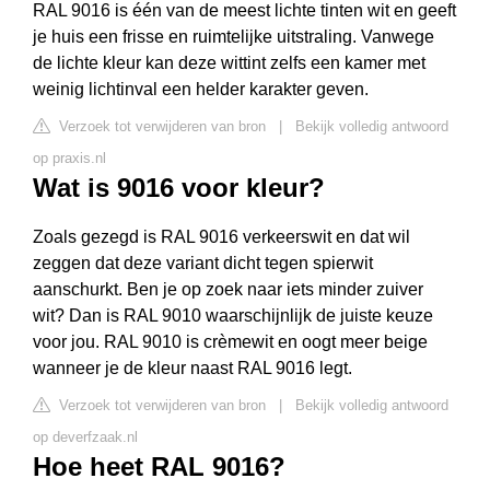
RAL 9016 is één van de meest lichte tinten wit en geeft
je huis een frisse en ruimtelijke uitstraling. Vanwege
de lichte kleur kan deze wittint zelfs een kamer met
weinig lichtinval een helder karakter geven.
Verzoek tot verwijderen van bron
|
Bekijk volledig antwoord
op praxis.nl
Wat is 9016 voor kleur?
Zoals gezegd is RAL 9016 verkeerswit en dat wil
zeggen dat deze variant dicht tegen spierwit
aanschurkt. Ben je op zoek naar iets minder zuiver
wit? Dan is RAL 9010 waarschijnlijk de juiste keuze
voor jou. RAL 9010 is crèmewit en oogt meer beige
wanneer je de kleur naast RAL 9016 legt.
Verzoek tot verwijderen van bron
|
Bekijk volledig antwoord
op deverfzaak.nl
Hoe heet RAL 9016?