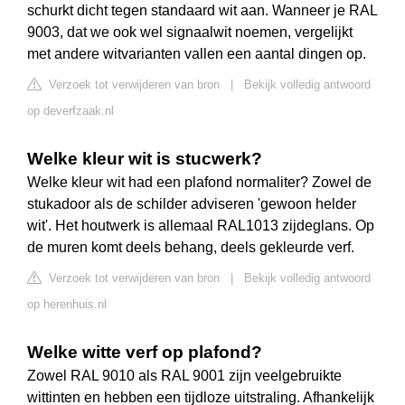
schurkt dicht tegen standaard wit aan. Wanneer je RAL
9003, dat we ook wel signaalwit noemen, vergelijkt
met andere witvarianten vallen een aantal dingen op.
Verzoek tot verwijderen van bron
|
Bekijk volledig antwoord
op deverfzaak.nl
Welke kleur wit is stucwerk?
Welke kleur wit had een plafond normaliter? Zowel de
stukadoor als de schilder adviseren 'gewoon helder
wit'. Het houtwerk is allemaal RAL1013 zijdeglans. Op
de muren komt deels behang, deels gekleurde verf.
Verzoek tot verwijderen van bron
|
Bekijk volledig antwoord
op herenhuis.nl
Welke witte verf op plafond?
Zowel RAL 9010 als RAL 9001 zijn veelgebruikte
wittinten en hebben een tijdloze uitstraling. Afhankelijk