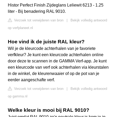
Histor Perfect Finish Zijdeglans Leliewit 6213 - 1.25
liter - Bij benadering RAL 9010.
Verzoek tot verwijderen van bron
|
Bekijk volledig antwoord
op verfplaneet.nl
Hoe vind ik de juiste RAL kleur?
Wil je de kleurcode achterhalen van je favoriete
verfkleur? Je kunt een kleurcode achterhalen online
door deze te scannen in de GAMMA Verf-app. Je kunt
een kleurcode van verf ook achterhalen via kleurstalen
in de winkel, de kleurenwaaier of op de pot van je
eerder aangeschafte verf.
Verzoek tot verwijderen van bron
|
Bekijk volledig antwoord
op gamma.nl
Welke kleur is mooi bij RAL 9010?
Juist omdat RAL 9010 zo'n neutrale kleur is kom je in