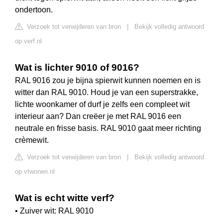
ondertoon.
Verzoek tot verwijderen van bron
|
Bekijk volledig antwoord
op verf.nl
Wat is lichter 9010 of 9016?
RAL 9016 zou je bijna spierwit kunnen noemen en is
witter dan RAL 9010. Houd je van een superstrakke,
lichte woonkamer of durf je zelfs een compleet wit
interieur aan? Dan creëer je met RAL 9016 een
neutrale en frisse basis. RAL 9010 gaat meer richting
crèmewit.
Verzoek tot verwijderen van bron
|
Bekijk volledig antwoord
op vtwonen.nl
Wat is echt witte verf?
• Zuiver wit: RAL 9010