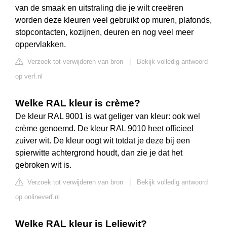
van de smaak en uitstraling die je wilt creeëren
worden deze kleuren veel gebruikt op muren, plafonds,
stopcontacten, kozijnen, deuren en nog veel meer
oppervlakken.
Verzoek tot verwijderen van bron
|
Bekijk volledig antwoord
op verf.nl
Welke RAL kleur is crème?
De kleur RAL 9001 is wat geliger van kleur: ook wel
crème genoemd. De kleur RAL 9010 heet officieel
zuiver wit. De kleur oogt wit totdat je deze bij een
spierwitte achtergrond houdt, dan zie je dat het
gebroken wit is.
Verzoek tot verwijderen van bron
|
Bekijk volledig antwoord
op onlineverf.nl
Welke RAL kleur is Leliewit?