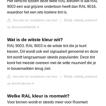
Het verschil tussen deze twee RAL-kleuren is dat RAL
9003 een wat grijzere ondertoon heeft dan RAL 9016,
waardoor het een iets koelere tint is.
Verzoek tot verwijderen van bron
|
Bekijk volledig antwoord
op demuurverffabriek.nl
Wat is de witste kleur wit?
RAL 9003. RAL 9003 is de witste tint die je kunt
kiezen. Dit wordt ook wel signaalwit genoemd en deze
tint wordt langzaamaan steeds populairder. Deze tint
komt het meeste overeen met de witte muurverf die je
in bouwmarkten terug ziet.
Verzoek tot verwijderen van bron
|
Bekijk volledig antwoord
op deverfvakman.nl
Welke RAL kleur is roomwit?
Voor binnen wordt er steeds meer voor Roomwit