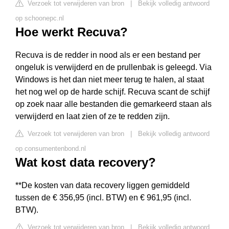
Verzoek tot verwijderen van bron
|
Bekijk volledig antwoord
op schoonepc.nl
Hoe werkt Recuva?
Recuva is de redder in nood als er een bestand per
ongeluk is verwijderd en de prullenbak is geleegd. Via
Windows is het dan niet meer terug te halen, al staat
het nog wel op de harde schijf. Recuva scant de schijf
op zoek naar alle bestanden die gemarkeerd staan als
verwijderd en laat zien of ze te redden zijn.
Verzoek tot verwijderen van bron
|
Bekijk volledig antwoord
op consumentenbond.nl
Wat kost data recovery?
**De kosten van data recovery liggen gemiddeld
tussen de € 356,95 (incl. BTW) en € 961,95 (incl.
BTW).
Verzoek tot verwijderen van bron
|
Bekijk volledig antwoord