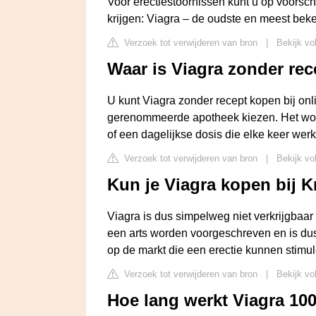
Voor erectiestoornissen kunt u op voorschri
krijgen: Viagra – de oudste en meest beke
Verzoek tot verwijderen van bron
|
Bekijk vo
Waar is Viagra zonder rec
U kunt Viagra zonder recept kopen bij on
gerenommeerde apotheek kiezen. Het word
of een dagelijkse dosis die elke keer werk
Verzoek tot verwijderen van bron
|
Bekijk vo
Kun je Viagra kopen bij K
Viagra is dus simpelweg niet verkrijgbaar 
een arts worden voorgeschreven en is dus 
op de markt die een erectie kunnen stimul
Verzoek tot verwijderen van bron
|
Bekijk vo
Hoe lang werkt Viagra 1