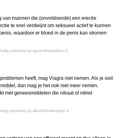
ng van mannen die (onvoldoende) een erectie
ectie te snel verdwijnt om seksueel actief te kunnen
 penis, waardoor er bloed in de penis kan stromen
lledig antwoord op gezondheidsplein.nl
tproblemen heeft, mag Viagra niet nemen. Als je ooit
t middel, dan mag je het ook niet meer nemen.
 met geneesmiddelen die nitraat of nitriet
ledig antwoord op afkickkliniekwijzer.nl