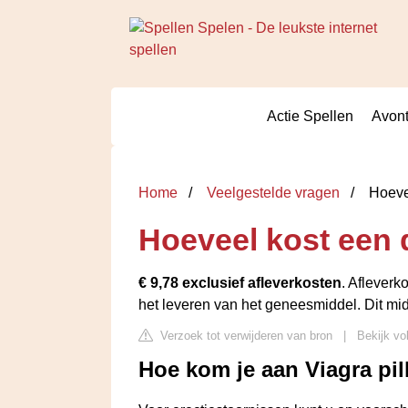
Actie Spellen
Avont
Home
Veelgestelde vragen
Hoevee
Hoeveel kost een 
€ 9,78 exclusief afleverkosten
. Afleverk
het leveren van het geneesmiddel. Dit mi
Verzoek tot verwijderen van bron
|
Bekijk vo
Hoe kom je aan Viagra pil