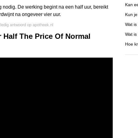
Kan e
 nodig. De werking begint na een half uur, bereikt
wijnt na ongeveer vier uur.
Kun je
Wat is
lledig antwoord op apotheek.nl
Wat is
r Half The Price Of Normal
Hoe kr