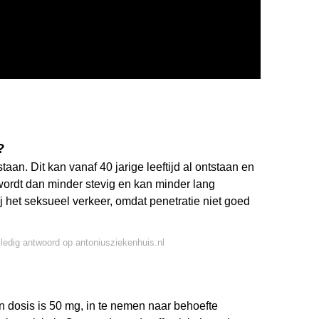
?
an. Dit kan vanaf 40 jarige leeftijd al ontstaan en
wordt dan minder stevig en kan minder lang
j het seksueel verkeer, omdat penetratie niet goed
lledig antwoord op antoniusziekenhuis.nl
dosis is 50 mg, in te nemen naar behoefte