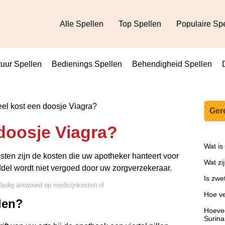
Alle Spellen
Top Spellen
Populaire Sp
uur Spellen
Bedienings Spellen
Behendigheid Spellen
l kost een doosje Viagra?
Ger
doosje Viagra?
Wat is
osten zijn de kosten die uw apotheker hanteert voor
Wat zi
ddel wordt niet vergoed door uw zorgverzekeraar.
Is zwe
lledig antwoord op medicijnkosten.nl
Hoe ve
len?
Hoeve
Surin