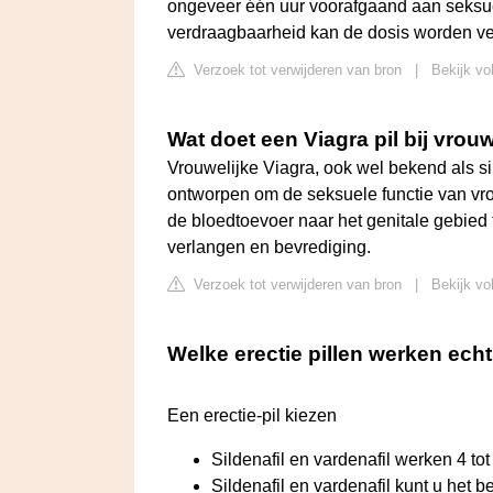
ongeveer één uur voorafgaand aan seksuele
verdraagbaarheid kan de dosis worden ve
Verzoek tot verwijderen van bron
|
Bekijk vo
Wat doet een Viagra pil bij vro
Vrouwelijke Viagra, ook wel bekend als sil
ontworpen om de seksuele functie van vr
de bloedtoevoer naar het genitale gebied 
verlangen en bevrediging.
Verzoek tot verwijderen van bron
|
Bekijk vo
Welke erectie pillen werken ech
Een erectie-pil kiezen
Sildenafil en vardenafil werken 4 tot 5
Sildenafil en vardenafil kunt u het 