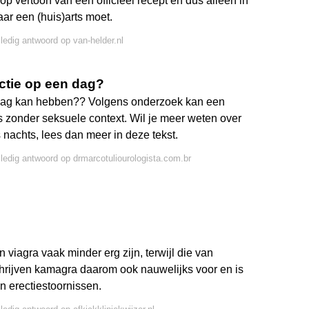
op vertoon van een officieel recept en dus alleen in
ar een (huis)arts moet.
lledig antwoord op van-helder.nl
ctie op een dag?
 dag kan hebben?? Volgens onderzoek kan een
s zonder seksuele context. Wil je meer weten over
 nachts, lees dan meer in deze tekst.
lledig antwoord op drmarcotuliourologista.com.br
 viagra vaak minder erg zijn, terwijl die van
chrijven kamagra daarom ook nauwelijks voor en is
n erectiestoornissen.