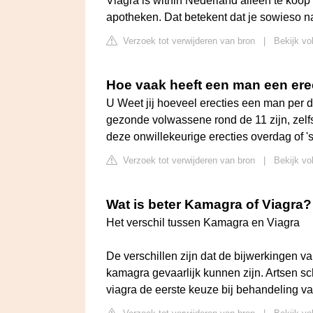
Viagra is within Nederland alleen te koop 
apotheken. Dat betekent dat je sowieso na
Verzoek tot verwijderen van bron
|
Bekijk vo
Hoe vaak heeft een man een ere
U Weet jij hoeveel erecties een man per
gezonde volwassene rond de 11 zijn, zelf
deze onwillekeurige erecties overdag of 's
Verzoek tot verwijderen van bron
|
Bekijk vo
Wat is beter Kamagra of Viagra?
Het verschil tussen Kamagra en Viagra
De verschillen zijn dat de bijwerkingen van
kamagra gevaarlijk kunnen zijn. Artsen s
viagra de eerste keuze bij behandeling va