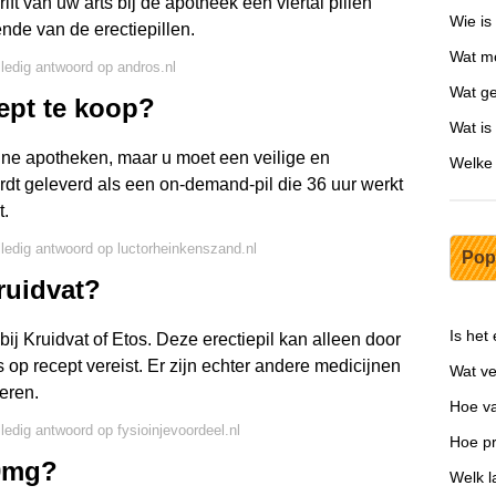
ft van uw arts bij de apotheek een viertal pillen
Wie is
nde van de erectiepillen.
Wat mo
lledig antwoord op andros.nl
Wat ge
ept te koop?
Wat is
line apotheken, maar u moet een veilige en
Welke
t geleverd als een on-demand-pil die 36 uur werkt
t.
lledig antwoord op luctorheinkenszand.nl
Pop
ruidvat?
Is het
bij Kruidvat of Etos. Deze erectiepil kan alleen door
op recept vereist. Er zijn echter andere medicijnen
Wat ve
eren.
Hoe va
lledig antwoord op fysioinjevoordeel.nl
Hoe pr
00mg?
Welk l