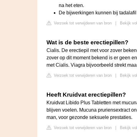
na het eten.
De bijwerkingen kunnen bij tadalafil 
Verzoek tot verwijderen van bron
|
Bekijk vo
Wat is de beste erectiepillen?
Cialis. De erectiepil met voor zover beke
zover op dit moment bekend is er geen en
met Cialis. Viagra bijvoorbeeld strekt maar
Verzoek tot verwijderen van bron
|
Bekijk vo
Heeft Kruidvat erectiepillen?
Kruidvat Libido Plus Tabletten met mucuna 
blijven voelen. Mucuna pruriensextract on
man, voor gezonde seksuele prestaties.
Verzoek tot verwijderen van bron
|
Bekijk vo