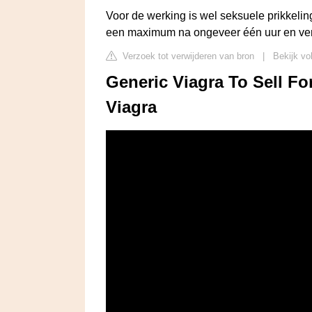
Voor de werking is wel seksuele prikkeling
een maximum na ongeveer één uur en verd
Verzoek tot verwijderen van bron
|
Bekijk vo
Generic Viagra To Sell Fo
Viagra