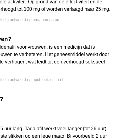
 activiteit. Op grond van de effectiviteit en de
rhoogd tot 100 mg of worden verlaagd naar 25 mg.
lledig antwoord op ema.europa.eu
uwen?
denafil voor vrouwen, is een medicijn dat is
ouwen te verbeteren. Het geneesmiddel werkt door
te verhogen, wat leidt tot een verhoogd seksueel
lledig antwoord op apotheek-erica.nl
t?
 uur lang. Tadalafil werkt veel langer (tot 36 uur). ...
beste slikken op een lege maag. Bijvoorbeeld 2 uur