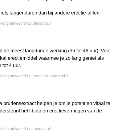
iets langer duren dan bij andere erectie-pillen.
lledig antwoord op thuisarts.nl
nd de meest langdurige werking (36 tot 48 uur). Voor
kel erectiemiddel waarmee je zo lang geniet als
 tot 4 uur.
lledig antwoord op erectiepillenwinkel.nl
pruriensextract helpen je om je potent en vitaal te
dersteunt het libido en erectievermogen van de
lledig antwoord op kruidvat.nl