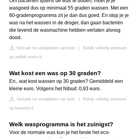
Om bacteriën tijdens de was te doden, moet je je
wasgoed dus op minimaal 55 graden wassen. Met een
60-gradenprogramma zit je dan dus goed. En stop je je
was na het wassen in de droger, dan gaan bacteriën
die levend de wasmachine hebben verlaten alsnog
dood.
Verzoek tot verwijderen van bron
|
Bekijk volledig antwoord
op ontdek.miele.nl
Wat kost een was op 30 graden?
En.. wat kost wassen op 30 graden? Gemiddeld een
kleine euro. Volgens het Nibud: 0,93 euro.
Verzoek tot verwijderen van bron
|
Bekijk volledig antwoord
op besured.nl
Welk wasprogramma is het zuinigst?
Voor de normale was kun je het beste het eco-