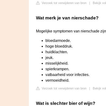
Verzoek tot verwijderen van bron
|
Bekijk vol
Wat merk je van nierschade?
Mogelijke symptomen van nierschade zijn
bloedarmoede.
hoge bloeddruk.
huidklachten.
jeuk.
misselijkheid.
spierkrampen.
vatbaarheid voor infecties.
vermoeidheid.
Verzoek tot verwijderen van bron
|
Bekijk vol
Wat is slechter bier of wijn?