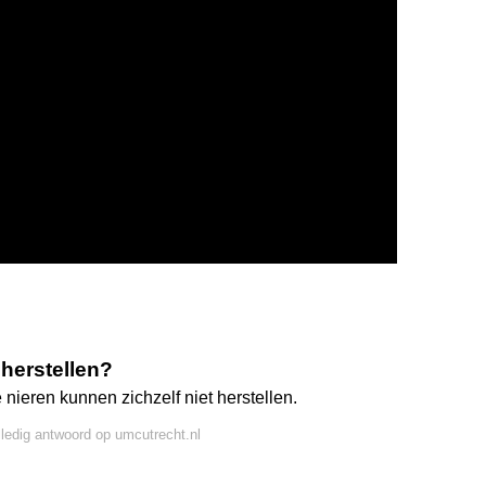
herstellen?
ieren kunnen zichzelf niet herstellen.
lledig antwoord op umcutrecht.nl