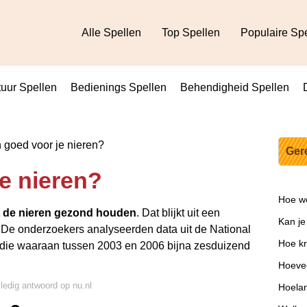
Alle Spellen
Top Spellen
Populaire Sp
uur Spellen
Bedienings Spellen
Behendigheid Spellen
n goed voor je nieren?
Ger
je nieren?
Hoe we
pt de nieren gezond houden
. Dat blijkt uit een
Kan je
 De onderzoekers analyseerden data uit de National
Hoe kr
tudie waaraan tussen 2003 en 2006 bijna zesduizend
Hoevee
lledig antwoord op nu.nl
Hoelan