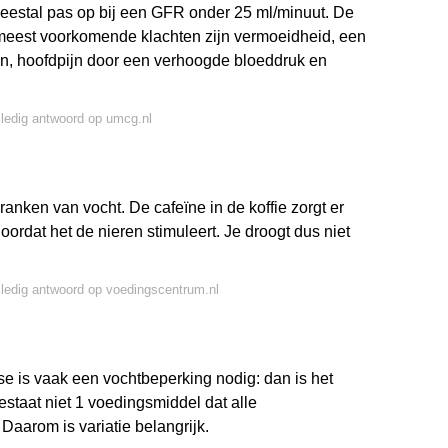
meestal pas op bij een GFR onder 25 ml/minuut. De
e meest voorkomende klachten zijn vermoeidheid, een
apen, hoofdpijn door een verhoogde bloeddruk en
lledig antwoord op umcg.nl
ranken van vocht. De cafeïne in de koffie zorgt er
doordat het de nieren stimuleert. Je droogt dus niet
lledig antwoord op voedingscentrum.nl
alyse is vaak een vochtbeperking nodig: dan is het
estaat niet 1 voedingsmiddel dat alle
Daarom is variatie belangrijk.