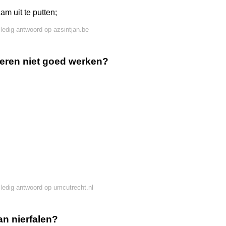
m uit te putten;
lledig antwoord op azsintjan.be
ieren niet goed werken?
lledig antwoord op umcutrecht.nl
an nierfalen?