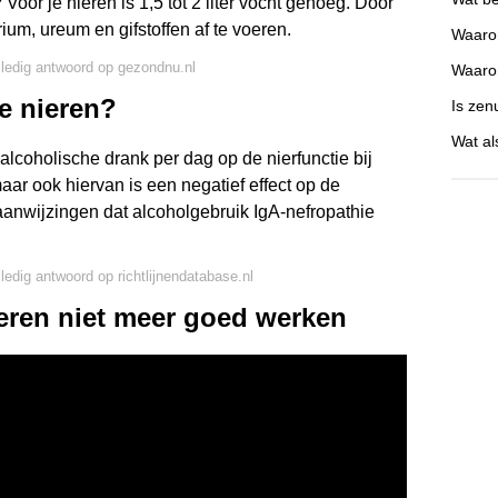
Voor je nieren is 1,5 tot 2 liter vocht genoeg. Door
rium, ureum en gifstoffen af te voeren.
Waaro
lledig antwoord op gezondnu.nl
Waaro
je nieren?
Is zen
Wat al
alcoholische drank per dag op de nierfunctie bij
ar ook hiervan is een negatief effect op de
 aanwijzingen dat alcoholgebruik IgA-nefropathie
lledig antwoord op richtlijnendatabase.nl
ieren niet meer goed werken