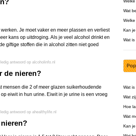
en?
Welke 
Wat be
Welke
er werken. Je moet vaker en meer plassen en verliest
Kan je
er kans op uitdroging. Als je veel alcohol drinkt en
Wat is
de giftige stoffen die in alcohol zitten niet goed
lledig antwoord op alcoholinfo.nl
Pop
r de nieren?
at mensen die 2 of meer glazen suikerhoudende
Wat is
 eiwit in hun urine. Eiwit in je urine is een vroeg
Wat zi
Hoe la
lledig antwoord op ahealthylife.nl
Wat mo
 nieren?
Kan je
Wat be