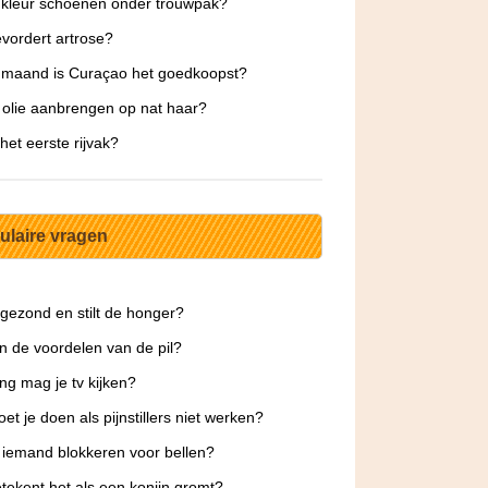
kleur schoenen onder trouwpak?
vordert artrose?
 maand is Curaçao het goedkoopst?
 olie aanbrengen op nat haar?
 het eerste rijvak?
ulaire vragen
 gezond en stilt de honger?
jn de voordelen van de pil?
ng mag je tv kijken?
et je doen als pijnstillers niet werken?
 iemand blokkeren voor bellen?
tekent het als een konijn gromt?