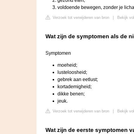
gezond eten;
voldoende bewegen, zonder je lichaa
Verzoek tot verwijderen van bron
|
Bekijk vo
Wat zijn de symptomen als de n
Symptomen
moeheid;
lusteloosheid;
gebrek aan eetlust;
kortademigheid;
dikke benen;
jeuk.
Verzoek tot verwijderen van bron
|
Bekijk vo
Wat zijn de eerste symptomen v