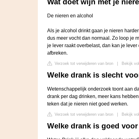
Wat doet wijn met je nier
De nieren en alcohol
Als je alcohol drinkt gaan je nieren hard
dus meer vocht dan normaal. Zo loop je me
je lever raakt overbelast, dan kan je lever 
afbreken.
Verzoek tot verwijderen van bron
|
Bekijk vo
Welke drank is slecht voo
Wetenschappelijk onderzoek toont aan d
drank per dag drinken, meer kans hebben op
teken dat je nieren niet goed werken.
Verzoek tot verwijderen van bron
|
Bekijk vo
Welke drank is goed voor