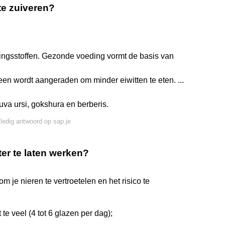
te zuiveren?
ngsstoffen. Gezonde voeding vormt de basis van
een wordt aangeraden om minder eiwitten te eten. ...
va ursi, gokshura en berberis.
lledig antwoord op sap.je
ter te laten werken?
m je nieren te vertroetelen en het risico te
te veel (4 tot 6 glazen per dag);