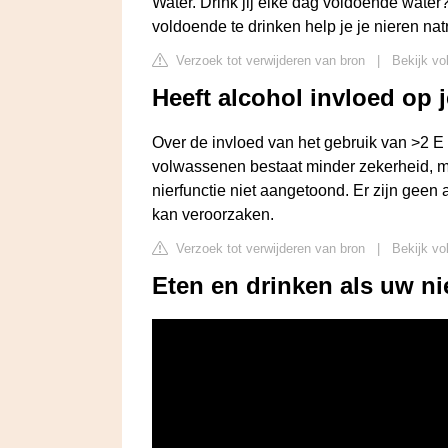
Water. Drink jij elke dag voldoende water? 
voldoende te drinken help je je nieren nat
Verzoek tot verwijderen van bron
|
Bekijk vo
Heeft alcohol invloed op 
Over de invloed van het gebruik van >2 E 
volwassenen bestaat minder zekerheid, ma
nierfunctie niet aangetoond. Er zijn geen
kan veroorzaken.
Verzoek tot verwijderen van bron
|
Bekijk vo
Eten en drinken als uw n