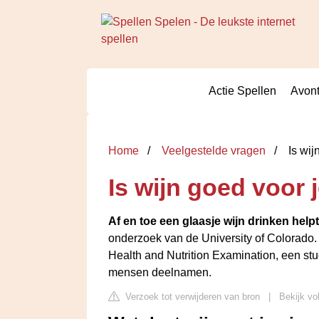
Actie Spellen
Avont
Home
Veelgestelde vragen
Is wij
Is wijn goed voor 
Af en toe een glaasje wijn drinken hel
onderzoek van de University of Colorado.
Health and Nutrition Examination, een s
mensen deelnamen.
Verzoek tot verwijderen van bron
|
Bekijk vo