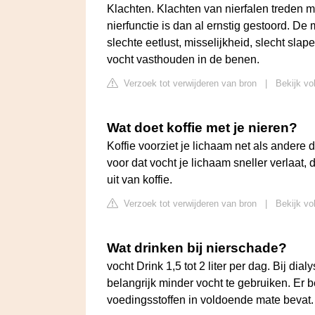
Klachten. Klachten van nierfalen treden 
nierfunctie is dan al ernstig gestoord. D
slechte eetlust, misselijkheid, slecht sl
vocht vasthouden in de benen.
Verzoek tot verwijderen van bron
|
Bekijk vo
Wat doet koffie met je nieren?
Koffie voorziet je lichaam net als andere d
voor dat vocht je lichaam sneller verlaat, 
uit van koffie.
Verzoek tot verwijderen van bron
|
Bekijk vo
Wat drinken bij nierschade?
vocht Drink 1,5 tot 2 liter per dag. Bij di
belangrijk minder vocht te gebruiken. Er b
voedingsstoffen in voldoende mate bevat. 