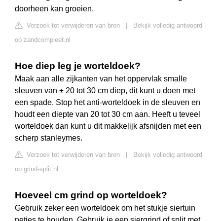
doorheen kan groeien.
Verzoek tot verwijderen van bron
|
Bekijk volledig antwoord
op zandcompleet.nl
Hoe diep leg je worteldoek?
Maak aan alle zijkanten van het oppervlak smalle
sleuven van ± 20 tot 30 cm diep, dit kunt u doen met
een spade. Stop het anti-worteldoek in de sleuven en
houdt een diepte van 20 tot 30 cm aan. Heeft u teveel
worteldoek dan kunt u dit makkelijk afsnijden met een
scherp stanleymes.
Verzoek tot verwijderen van bron
|
Bekijk volledig antwoord
op grind-split.nl
Hoeveel cm grind op worteldoek?
Gebruik zeker een worteldoek om het stukje siertuin
netjes te houden. Gebruik je een siergrind of split met