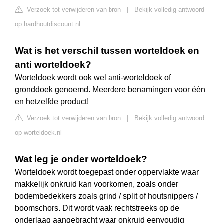
Verzoek tot verwijderen van bron
|
Bekijk volledig antwoord
op hardhoutdiscount.nl
Wat is het verschil tussen worteldoek en
anti worteldoek?
Worteldoek wordt ook wel anti-worteldoek of
gronddoek genoemd. Meerdere benamingen voor één
en hetzelfde product!
Verzoek tot verwijderen van bron
|
Bekijk volledig antwoord
op worteldoek.nl
Wat leg je onder worteldoek?
Worteldoek wordt toegepast onder oppervlakte waar
makkelijk onkruid kan voorkomen, zoals onder
bodembedekkers zoals grind / split of houtsnippers /
boomschors. Dit wordt vaak rechtstreeks op de
onderlaag aangebracht waar onkruid eenvoudig