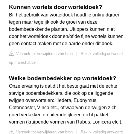
Kunnen wortels door worteldoek?
Bij het gebruik van worteldoek houdt je onkruidgroei
tegen maar tegelijk ook de groei van deze
bodembedekkende planten. Uitlopers kunnen niet
door het worteldoek door en/of de fijne wortels kunnen
geen contact maken met de aarde onder dit doek.
Verzoek tot verwijderen van bron
|
Bekijk volledig antwoord
op marechal.be
Welke bodembedekker op worteldoek?
Onze ervaring is dat dit het beste gaat met de echte
stevige bodembedekkers, die ook op de liggende
twijgen overwortelen: Hedera, Euonymus,
Cotoneaster, Vinca etc., of waarvan de twijgen zich
goed vertakken en uiteindelijk een dicht pakket
vormen (kruipende vormen van Rubus, Lonicera etc.).
Verzoek tot verwijderen van bron
|
Bekijk volledig antwoord