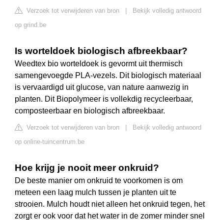
Verzoek tot verwijderen van bron
|
Bekijk volledig antwoord
op grind.be
Is worteldoek biologisch afbreekbaar?
Weedtex bio worteldoek is gevormt uit thermisch
samengevoegde PLA-vezels. Dit biologisch materiaal
is vervaardigd uit glucose, van nature aanwezig in
planten. Dit Biopolymeer is vollekdig recycleerbaar,
composteerbaar en biologisch afbreekbaar.
Verzoek tot verwijderen van bron
|
Bekijk volledig antwoord
op online-tuincentrum.be
Hoe krijg je nooit meer onkruid?
De beste manier om onkruid te voorkomen is om
meteen een laag mulch tussen je planten uit te
strooien. Mulch houdt niet alleen het onkruid tegen, het
zorgt er ook voor dat het water in de zomer minder snel