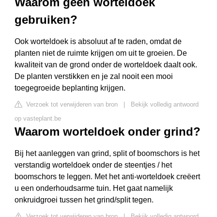
Waarom geen worteldoek
gebruiken?
Ook worteldoek is absoluut af te raden, omdat de
planten niet de ruimte krijgen om uit te groeien. De
kwaliteit van de grond onder de worteldoek daalt ook.
De planten verstikken en je zal nooit een mooi
toegegroeide beplanting krijgen.
Verzoek tot verwijderen van bron
|
Bekijk volledig antwoord
op vasteplant.be
Waarom worteldoek onder grind?
Bij het aanleggen van grind, split of boomschors is het
verstandig worteldoek onder de steentjes / het
boomschors te leggen. Met het anti-worteldoek creëert
u een onderhoudsarme tuin. Het gaat namelijk
onkruidgroei tussen het grind/split tegen.
Verzoek tot verwijderen van bron
|
Bekijk volledig antwoord