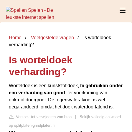
Home
Veelgestelde vragen
Is worteldoek
verharding?
Is worteldoek
verharding?
Worteldoek is een kunststof doek,
te gebruiken onder
een verharding van grind
, ter voorkoming van
onkruid doorgroei. De regenwaterafvoer is wel
gegarandeerd, omdat het doek waterdoorlatend is.
Verzoek tot verwijderen van bron
|
Bekijk volledig antwoord
op splitplaten-grindplaten.nl