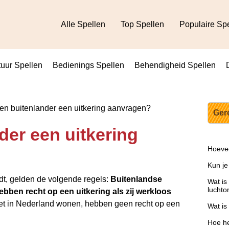
Alle Spellen
Top Spellen
Populaire Sp
uur Spellen
Bedienings Spellen
Behendigheid Spellen
n buitenlander een uitkering aanvragen?
Ger
der een uitkering
Hoevee
Kun je
dt, gelden de volgende regels:
Buitenlandse
Wat is
luchto
bben recht op een uitkering als zij werkloos
iet in Nederland wonen, hebben geen recht op een
Wat is
Hoe he