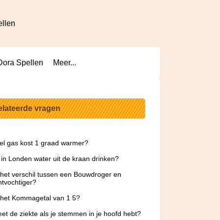
ellen
Dora Spellen
Meer...
elateerde vragen
l gas kost 1 graad warmer?
 in Londen water uit de kraan drinken?
 het verschil tussen een Bouwdroger en
ntvochtiger?
 het Kommagetal van 1 5?
et de ziekte als je stemmen in je hoofd hebt?