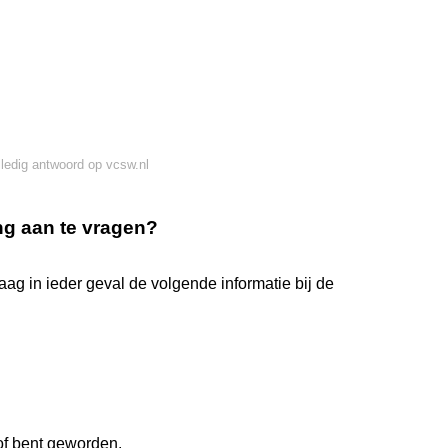
lledig antwoord op vcsw.nl
ng aan te vragen?
g in ieder geval de volgende informatie bij de
of bent geworden.