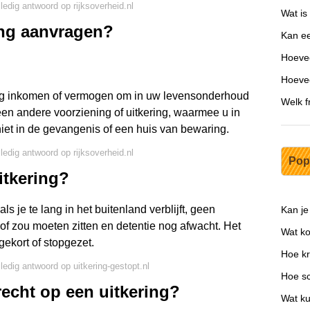
lledig antwoord op rijksoverheid.nl
Wat is
ing aanvragen?
Kan ee
Hoevee
Hoeve
noeg inkomen of vermogen om in uw levensonderhoud
Welk f
een andere voorziening of uitkering, waarmee u in
iet in de gevangenis of een huis van bewaring.
lledig antwoord op rijksoverheid.nl
Pop
itkering?
 je te lang in het buitenland verblijft, geen
Kan je
of zou moeten zitten en detentie nog afwacht. Het
Wat k
gekort of stopgezet.
Hoe kr
lledig antwoord op uitkering-gestopt.nl
Hoe sc
recht op een uitkering?
Wat ku