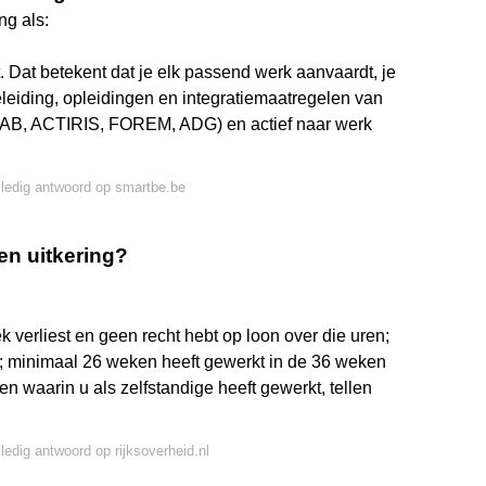
ng als:
 Dat betekent dat je elk passend werk aanvaardt, je
eiding, opleidingen en integratiemaatregelen van
B, ACTIRIS, FOREM, ADG) en actief naar werk
lledig antwoord op smartbe.be
een uitkering?
 verliest en geen recht hebt op loon over die uren;
k; minimaal 26 weken heeft gewerkt in de 36 weken
 waarin u als zelfstandige heeft gewerkt, tellen
lledig antwoord op rijksoverheid.nl