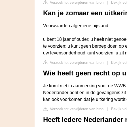
Verzoek tot verwijderen van bron
|
Bekijk vo
Kan je zomaar een uitker
Voorwaarden algemene bijstand
u bent 18 jaar of ouder; u heeft niet ge
te voorzien; u kunt geen beroep doen op 
uw levensonderhoud kunt voorzien; u zit n
Verzoek tot verwijderen van bron
|
Bekijk vo
Wie heeft geen recht op u
Je komt niet in aanmerking voor de WWB als
Nederlander bent en in de gevangenis zit 
kan ook voorkomen dat je uitkering wordt 
Verzoek tot verwijderen van bron
|
Bekijk vo
Heeft iedere Nederlander 