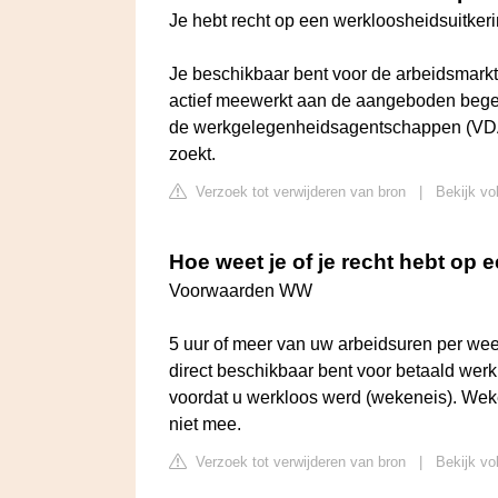
Je hebt recht op een werkloosheidsuitkeri
Je beschikbaar bent voor de arbeidsmarkt.
actief meewerkt aan de aangeboden begel
de werkgelegenheidsagentschappen (VDA
zoekt.
Verzoek tot verwijderen van bron
|
Bekijk vo
Hoe weet je of je recht hebt op 
Voorwaarden WW
5 uur of meer van uw arbeidsuren per week
direct beschikbaar bent voor betaald wer
voordat u werkloos werd (wekeneis). Weken
niet mee.
Verzoek tot verwijderen van bron
|
Bekijk vo