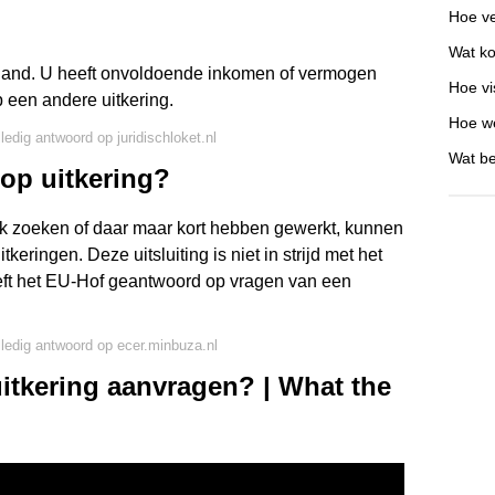
Hoe ve
Wat ko
erland. U heeft onvoldoende inkomen of vermogen
Hoe vi
 een andere uitkering.
Hoe we
ledig antwoord op juridischloket.nl
Wat be
op uitkering?
rk zoeken of daar maar kort hebben gewerkt, kunnen
keringen. Deze uitsluiting is niet in strijd met het
eft het EU-Hof geantwoord op vragen van een
lledig antwoord op ecer.minbuza.nl
tkering aanvragen? | What the