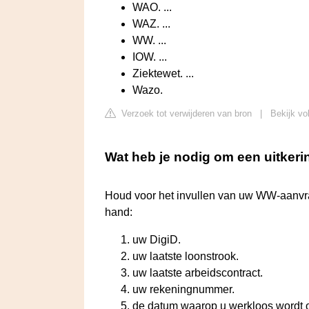
WAO. ...
WAZ. ...
WW. ...
IOW. ...
Ziektewet. ...
Wazo.
Verzoek tot verwijderen van bron
|
Bekijk vo
Wat heb je nodig om een uitkeri
Houd voor het invullen van uw WW-aanvraa
hand:
uw DigiD.
uw laatste loonstrook.
uw laatste arbeidscontract.
uw rekeningnummer.
de datum waarop u werkloos wordt 