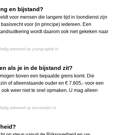
ring en bijstand?
eldt voor mensen die langere tijd in loondienst zijn
n basisrecht voor (in principe) iedereen. Een
standsuitkering wordt daarom ook niet gekeken naar
lledig antwoord op youngcapital.nl
 als je in de bijstand zit?
vermogen boven een bepaalde grens komt. Die
zin of alleenstaande ouder en € 7.605,- voor een
ook weer niet te snel opmaken. U mag alleen
lledig antwoord op amsterdam.nl
rheid?
cht op steun vanuit de Rijksoverheid en uw