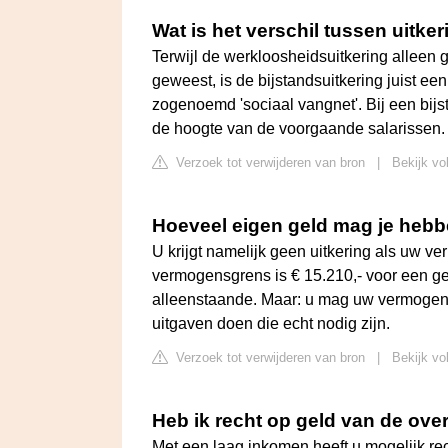
Wat is het verschil tussen uitke
Terwijl de werkloosheidsuitkering alleen g
geweest, is de bijstandsuitkering juist ee
zogenoemd 'sociaal vangnet'. Bij een bij
de hoogte van de voorgaande salarissen.
Verzoek tot verwijderen van bron
|
Bekijk vo
Hoeveel eigen geld mag je hebben
U krijgt namelijk geen uitkering als uw 
vermogensgrens is € 15.210,- voor een ge
alleenstaande. Maar: u mag uw vermogen 
uitgaven doen die echt nodig zijn.
Verzoek tot verwijderen van bron
|
Bekijk vo
Heb ik recht op geld van de ove
Met een laag inkomen heeft u mogelijk re