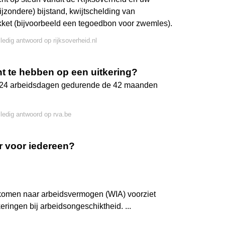
jzondere) bijstand, kwijtschelding van
kket (bijvoorbeeld een tegoedbon voor zwemles).
lledig antwoord op rijksoverheid.nl
t te hebben op een uitkering?
624 arbeidsdagen gedurende de 42 maanden
lledig antwoord op rva.be
er voor iedereen?
nkomen naar arbeidsvermogen (WIA) voorziet
ingen bij arbeidsongeschiktheid. ...