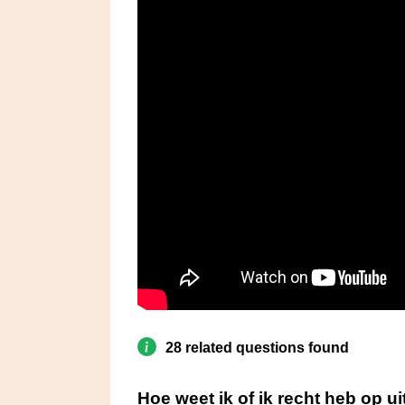
28 related questions found
Hoe weet ik of ik recht heb op u