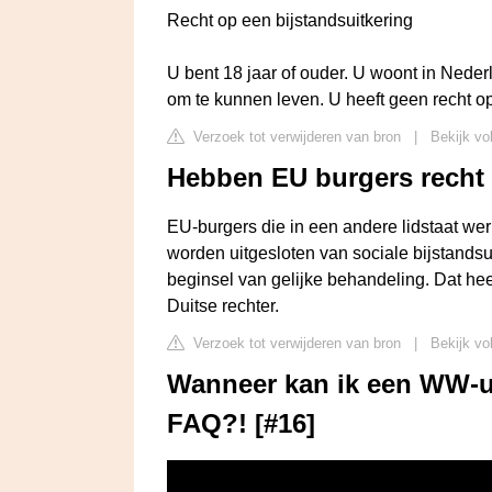
Recht op een bijstandsuitkering
U bent 18 jaar of ouder. U woont in Ned
om te kunnen leven. U heeft geen recht op
Verzoek tot verwijderen van bron
|
Bekijk vol
Hebben EU burgers recht 
EU-burgers die in een andere lidstaat we
worden uitgesloten van sociale bijstandsuit
beginsel van gelijke behandeling. Dat he
Duitse rechter.
Verzoek tot verwijderen van bron
|
Bekijk vo
Wanneer kan ik een WW-ui
FAQ?! [#16]