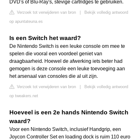
DVD's of Blu-Ray's, stevige cartridges te gebruiken.
Verzoek tot verwijderen van bron
|
Bekijk volledig antwoord
op apuntateuna.es
Is een Switch het waard?
De Nintendo Switch is een leuke console om mee te
spelen die vooral een voordeel geniet van
draagbaarheid. Hoewel de afwerking iets beter had
gemogen is deze console een leuke toevoeging aan
het arsenaal van consoles die al uit zijn.
Verzoek tot verwijderen van bron
|
Bekijk volledig antwoord
op tweakers.net
Hoeveel is een 2e hands Nintendo Switch
waard?
Voor een Nintendo Switch, inclusief Handgrip, een
Joycon Controller Set en loading dock is ruim 110 euro