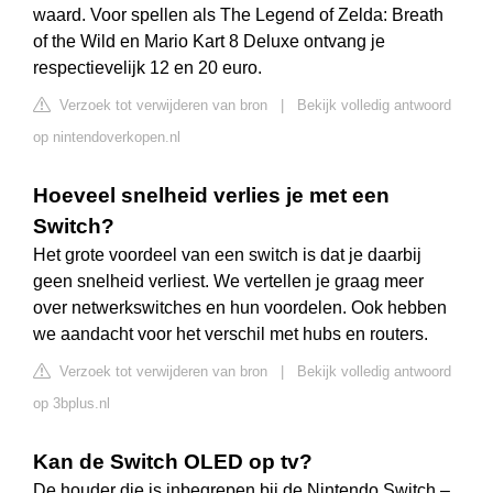
waard. Voor spellen als The Legend of Zelda: Breath
of the Wild en Mario Kart 8 Deluxe ontvang je
respectievelijk 12 en 20 euro.
Verzoek tot verwijderen van bron
|
Bekijk volledig antwoord
op nintendoverkopen.nl
Hoeveel snelheid verlies je met een
Switch?
Het grote voordeel van een switch is dat je daarbij
geen snelheid verliest. We vertellen je graag meer
over netwerkswitches en hun voordelen. Ook hebben
we aandacht voor het verschil met hubs en routers.
Verzoek tot verwijderen van bron
|
Bekijk volledig antwoord
op 3bplus.nl
Kan de Switch OLED op tv?
De houder die is inbegrepen bij de Nintendo Switch –