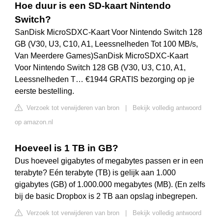
Hoe duur is een SD-kaart Nintendo
Switch?
SanDisk MicroSDXC-Kaart Voor Nintendo Switch 128
GB (V30, U3, C10, A1, Leessnelheden Tot 100 MB/s,
Van Meerdere Games)SanDisk MicroSDXC-Kaart
Voor Nintendo Switch 128 GB (V30, U3, C10, A1,
Leessnelheden T… €1944 GRATIS bezorging op je
eerste bestelling.
Verzoek tot verwijderen van bron
|
Bekijk volledig antwoord
op amazon.nl
Hoeveel is 1 TB in GB?
Dus hoeveel gigabytes of megabytes passen er in een
terabyte? Eén terabyte (TB) is gelijk aan 1.000
gigabytes (GB) of 1.000.000 megabytes (MB). (En zelfs
bij de basic Dropbox is 2 TB aan opslag inbegrepen.
Verzoek tot verwijderen van bron
|
Bekijk volledig antwoord