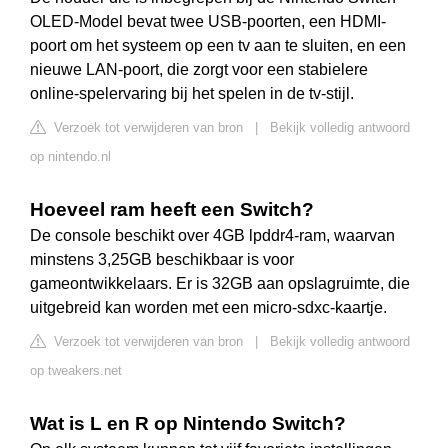
OLED-Model bevat twee USB-poorten, een HDMI-
poort om het systeem op een tv aan te sluiten, en een
nieuwe LAN-poort, die zorgt voor een stabielere
online-spelervaring bij het spelen in de tv-stijl.
Verzoek tot verwijderen van bron
|
Bekijk volledig antwoord
op nintendo.nl
Hoeveel ram heeft een Switch?
De console beschikt over 4GB lpddr4-ram, waarvan
minstens 3,25GB beschikbaar is voor
gameontwikkelaars. Er is 32GB aan opslagruimte, die
uitgebreid kan worden met een micro-sdxc-kaartje.
Verzoek tot verwijderen van bron
|
Bekijk volledig antwoord
op tweakers.net
Wat is L en R op Nintendo Switch?