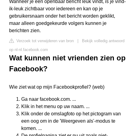
Wanneer je een openbaar bericht leuk vindt, is je vind-
ik-leuk zichtbaar voor iedereen en kan op je
gebruikersnaam onder het bericht worden geklikt,
maar alleen goedgekeurde volgers kunnen je
berichten zien.
Verzoek tot verwijderen van bron
|
Bekijk volledig antwoord
op nl-nl.facebook.com
Wat kunnen niet vrienden zien op
Facebook?
Wie ziet wat op mijn Facebookprofiel? (web)
Ga naar facebook.com. ...
Klik in het menu op uw naam. ...
Klik onder de omslagfoto op het pictogram van
een oog om in de 'Weergeven als'-modus te
komen. ...
De profielpagina ziet er nu uit zoals niet-