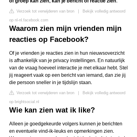
of groep kan zien, kan je bericht of reactie zien
.
Verzoek tot verwijderen van bron
|
Bekijk volledig antwoord
op nl-nl.facebook.com
Waarom zien mijn vrienden mijn
reacties op Facebook?
Of je vrienden je reacties zien in hun nieuwsoverzicht
is afhankelijk van je privacy instellingen. En natuurlijk
van de vraag hoeveel interactie je met elkaar hebt. Stel
jij reageert vaak op een bericht van iemand, dan zie jij
die persoon sneller in je tijdslijn staan.
Verzoek tot verwijderen van bron
|
Bekijk volledig antwoord
op brightsocial.nl
Wie kan zien wat ik like?
Alleen je goedgekeurde volgers kunnen je berichten
en eventuele vind-ik-leuks en opmerkingen zien.