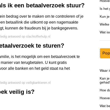
Hoevee
ls ik een betaalverzoek stuur?
Is het
lein bedrag over te maken om te controleren of je
Kun je
een betaallink die uitkomt op een nagemaakte
Welke 
logt, kunnen de fraudeurs bij je bankgegevens.
Wat is
lledig antwoord op slachtofferhulp.nl
betaalverzoek te sturen?
Pop
amilie, is het mogelijk om een betaalverzoek te
 manier van terugbetalen. U kunt gratis
oor alle banken en het geld staat na het
Waar i
Kan je
gehad
lledig antwoord op veiligbankieren.nl
Hoe du
ek veilig is?
Hoevee
Wat be