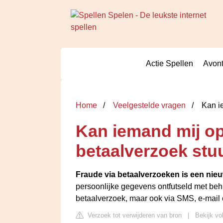
Actie Spellen
Avont
Home
Veelgestelde vragen
Kan ie
Kan iemand mij opl
betaalverzoek stu
Fraude via betaalverzoeken is een nieu
persoonlijke gegevens ontfutseld met behu
betaalverzoek, maar ook via SMS, e-mail
Verzoek tot verwijderen van bron
|
Bekijk vo