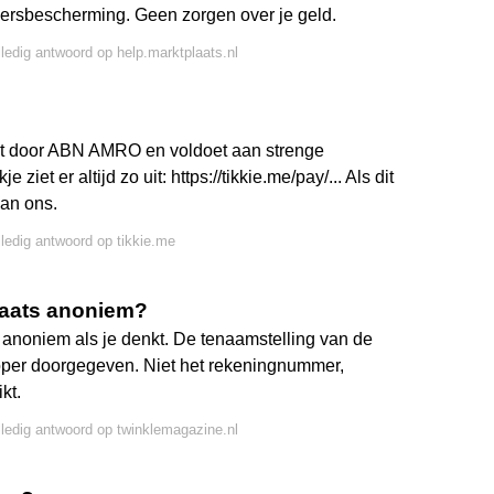
ersbescherming. Geen zorgen over je geld.
lledig antwoord op help.marktplaats.nl
aakt door ABN AMRO en voldoet aan strenge
ziet er altijd zo uit: https://tikkie.me/pay/... Als dit
aan ons.
lledig antwoord op tikkie.me
plaats anoniem?
o anoniem als je denkt. De tenaamstelling van de
oper doorgegeven. Niet het rekeningnummer,
kt.
lledig antwoord op twinklemagazine.nl