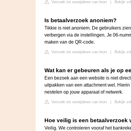
Verzoek tot verwijderen van bron
|
Bekijk vo
Is betaalverzoek anoniem?
Tikkie is niet anoniem. De gebruikers zie
verbergen via de instellingen. Je 06-num
maken van de QR-code.
Verzoek tot verwijderen van bron
|
Bekijk vo
Wat kan er gebeuren als je op een
Een bezoek aan een website is niet direc
uitpakken van een attachment wel. Hierin 
nestelen op jouw apparaat of netwerk.
Verzoek tot verwijderen van bron
|
Bekijk vo
Hoe veilig is een betaalverzoek 
Veilig. We controleren vooraf het bankr