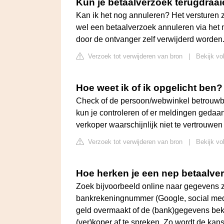
Kun je betaalverzoek terugdraa
Kan ik het nog annuleren? Het versturen 
wel een betaalverzoek annuleren via het
door de ontvanger zelf verwijderd worden
Verzoek tot verwijderen van bron
|
Bekijk vo
Hoe weet ik of ik opgelicht ben?
Check of de persoon/webwinkel betrouwbaar
kun je controleren of er meldingen gedaan 
verkoper waarschijnlijk niet te vertrouwen 
Verzoek tot verwijderen van bron
|
Bekijk vo
Hoe herken je een nep betaalve
Zoek bijvoorbeeld online naar gegevens
bankrekeningnummer (Google, social media
geld overmaakt of de (bank)gegevens beken
(ver)koper af te spreken. Zo wordt de kans 