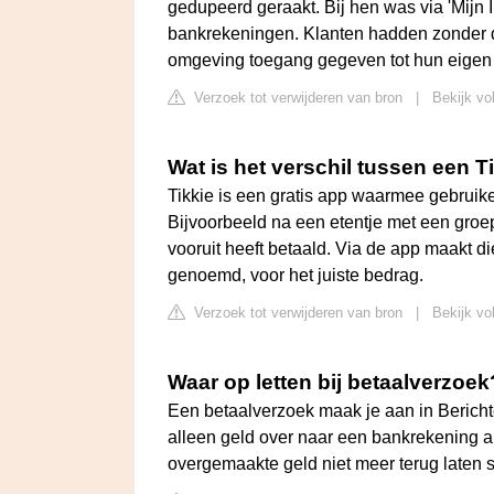
gedupeerd geraakt. Bij hen was via 'Mijn 
bankrekeningen. Klanten hadden zonder d
omgeving toegang gegeven tot hun eigen
Verzoek tot verwijderen van bron
|
Bekijk vo
Wat is het verschil tussen een 
Tikkie is een gratis app waarmee gebruike
Bijvoorbeeld na een etentje met een groep
vooruit heeft betaald. Via de app maakt d
genoemd, voor het juiste bedrag.
Verzoek tot verwijderen van bron
|
Bekijk vo
Waar op letten bij betaalverzoek
Een betaalverzoek maak je aan in Berichte
alleen geld over naar een bankrekening al
overgemaakte geld niet meer terug laten s