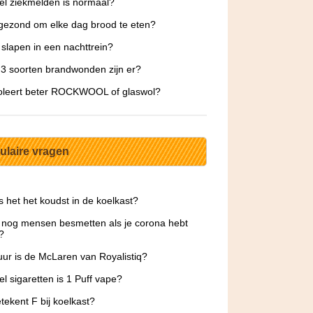
l ziekmelden is normaal?
 gezond om elke dag brood te eten?
 slapen in een nachttrein?
3 soorten brandwonden zijn er?
oleert beter ROCKWOOL of glaswol?
ulaire vragen
s het het koudst in de koelkast?
 nog mensen besmetten als je corona hebt
?
ur is de McLaren van Royalistiq?
l sigaretten is 1 Puff vape?
tekent F bij koelkast?