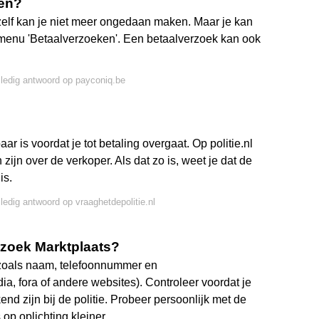
ien?
zelf kan je niet meer ongedaan maken. Maar je kan
 menu 'Betaalverzoeken'. Een betaalverzoek kan ook
.
lledig antwoord op payconiq.be
 is voordat je tot betaling overgaat. Op politie.nl
zijn over de verkoper. Als dat zo is, weet je dat de
is.
lledig antwoord op vraaghetdepolitie.nl
rzoek Marktplaats?
 zoals naam, telefoonnummer en
, fora of andere websites). Controleer voordat je
d zijn bij de politie. Probeer persoonlijk met de
op oplichting kleiner.