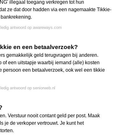
ING' illegaal toegang verkregen tot hun
at ze dat door hadden via een nagemaakte Tikkie-
 bankrekening.
lledig antwoord op awareways.com
Tikkie en een betaalverzoek?
rs gemakkelijk geld terugvragen bij anderen.
 of een uitstapje waarbij iemand (alle) kosten
ie persoon een betaalverzoek, ook wel een tikkie
lledig antwoord op seniorweb.nl
?
n. Verstuur nooit contant geld per post. Maak
s je de verkoper vertrouwt. Je kunt het
torten.