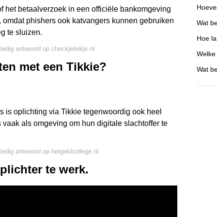
Hoevee
f het betaalverzoek in een officiële bankomgeving
ven, omdat phishers ook katvangers kunnen gebruiken
Wat b
g te sluizen.
Hoe la
lledig antwoord op checkjelinkje.nl
Welke 
en met een Tikkie?
Wat be
 is oplichting via Tikkie tegenwoordig ook heel
s vaak als omgeving om hun digitale slachtoffer te
lledig antwoord op hetgeldcollege.nl
plichter te werk.