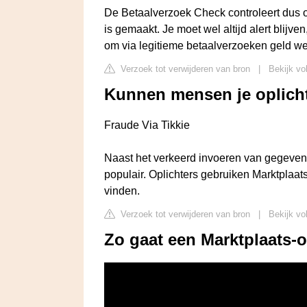
De Betaalverzoek Check controleert dus o
is gemaakt. Je moet wel altijd alert blij
om via legitieme betaalverzoeken geld we
Verzoek tot verwijderen van bron
|
Bekijk vo
Kunnen mensen je oplicht
Fraude Via Tikkie
Naast het verkeerd invoeren van gegevens
populair. Oplichters gebruiken Marktplaat
vinden.
Verzoek tot verwijderen van bron
|
Bekijk vo
Zo gaat een Marktplaats-o