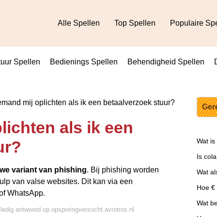
Alle Spellen
Top Spellen
Populaire Sp
uur Spellen
Bedienings Spellen
Behendigheid Spellen
mand mij oplichten als ik een betaalverzoek stuur?
Ger
ichten als ik een
Wat is
ur?
Is col
we variant van phishing
. Bij phishing worden
Wat al
lp van valse websites. Dit kan via een
Hoe €
 of WhatsApp.
Wat be
lledig antwoord op opsporingverzocht.avrotros.nl