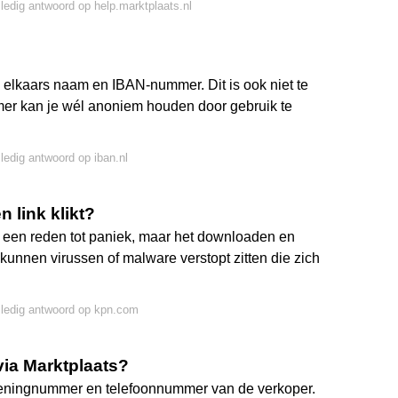
lledig antwoord op help.marktplaats.nl
n elkaars naam en IBAN-nummer. Dit is ook niet te
mer kan je wél anoniem houden door gebruik te
lledig antwoord op iban.nl
 link klikt?
t een reden tot paniek, maar het downloaden en
kunnen virussen of malware verstopt zitten die zich
lledig antwoord op kpn.com
via Marktplaats?
ekeningnummer en telefoonnummer van de verkoper.