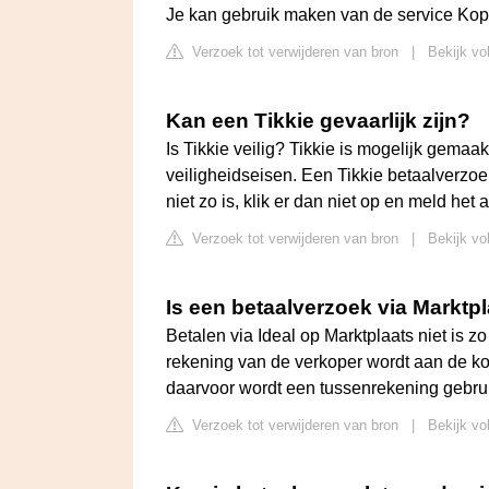
Je kan gebruik maken van de service Kop
Verzoek tot verwijderen van bron
|
Bekijk vo
Kan een Tikkie gevaarlijk zijn?
Is Tikkie veilig? Tikkie is mogelijk gem
veiligheidseisen. Een Tikkie betaalverzoekje 
niet zo is, klik er dan niet op en meld het 
Verzoek tot verwijderen van bron
|
Bekijk vo
Is een betaalverzoek via Markt
Betalen via Ideal op Marktplaats niet is z
rekening van de verkoper wordt aan de k
daarvoor wordt een tussenrekening gebrui
Verzoek tot verwijderen van bron
|
Bekijk vo