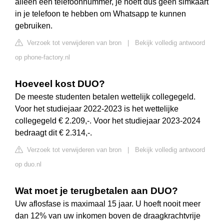
alleen een telefoonnummer, je hoeft dus geen simkaart
in je telefoon te hebben om Whatsapp te kunnen
gebruiken.
Verzoek tot verwijderen van bron
|
Bekijk volledig antwoord
op phone-factory.nl
Hoeveel kost DUO?
De meeste studenten betalen wettelijk collegegeld.
Voor het studiejaar 2022-2023 is het wettelijke
collegegeld € 2.209,-. Voor het studiejaar 2023-2024
bedraagt dit € 2.314,-.
Verzoek tot verwijderen van bron
|
Bekijk volledig antwoord
op duo.nl
Wat moet je terugbetalen aan DUO?
Uw aflosfase is maximaal 15 jaar. U hoeft nooit meer
dan 12% van uw inkomen boven de draagkrachtvrije