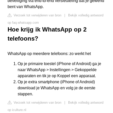
beveiliging via end-to-end versleuteling dat je gewend
bent van WhatsApp.
Verzoek tot verwijderen van bron
|
Bekijk volledig antwoord
op faq.whatsapp.com
Hoe krijg ik WhatsApp op 2
telefoons?
WhatsApp op meerdere telefoons: zo werkt het
Op je primaire toestel (iPhone of Android) ga je
naar WhatsApp > Instellingen > Gekoppelde
apparaten en tik je op Koppel een apparaat.
Op je extra smartphone (iPhone of Android)
download je WhatsApp en volg je de eerste
stappen.
Verzoek tot verwijderen van bron
|
Bekijk volledig antwoord
op iculture.nl