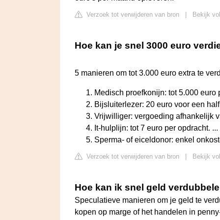
Verzoek tot verwijderen van bron
|
Bekijk vo
Hoe kan je snel 3000 euro verd
5 manieren om tot 3.000 euro extra te verdi
Medisch proefkonijn: tot 5.000 euro pe
Bijsluiterlezer: 20 euro voor een half u
Vrijwilliger: vergoeding afhankelijk v
It-hulplijn: tot 7 euro per opdracht. ...
Sperma- of eiceldonor: enkel onkos
Verzoek tot verwijderen van bron
|
Bekijk vo
Hoe kan ik snel geld verdubbel
Speculatieve manieren om je geld te verd
kopen op marge of het handelen in penny