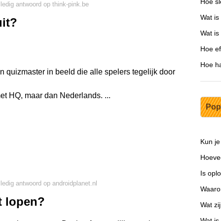
Hoe sl
lledig antwoord op think-pink.be
Wat is
it?
Wat is
Hoe eff
Hoe ha
uizmaster in beeld die alle spelers tegelijk door
et HQ, maar dan Nederlands. ...
Pop
Kun je
Hoevee
Is opl
lledig antwoord op androidplanet.nl
Waarom
t lopen?
Wat z
Wat is