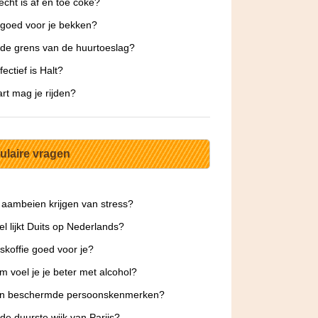
echt is af en toe coke?
 goed voor je bekken?
 de grens van de huurtoeslag?
ectief is Halt?
rt mag je rijden?
ulaire vragen
 aambeien krijgen van stress?
l lijkt Duits op Nederlands?
oskoffie goed voor je?
 voel je je beter met alcohol?
ijn beschermde persoonskenmerken?
 de duurste wijk van Parijs?