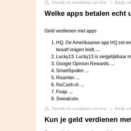
Verzoek tot verwijderen van bron
|
Bekijk vo
Welke apps betalen echt u
Geld verdienen met apps
HQ. De Amerikaanse app HQ zet een q
twaalf vragen leidt. ...
Lucky13. Lucky13 is vergelijkbaar m
Google Opinion Rewards. ...
SmartSpotter. ...
Roamler. ...
NuCash.nl. ...
Foap. ...
Sweatcoin.
Verzoek tot verwijderen van bron
|
Bekijk vo
Kun je geld verdienen me