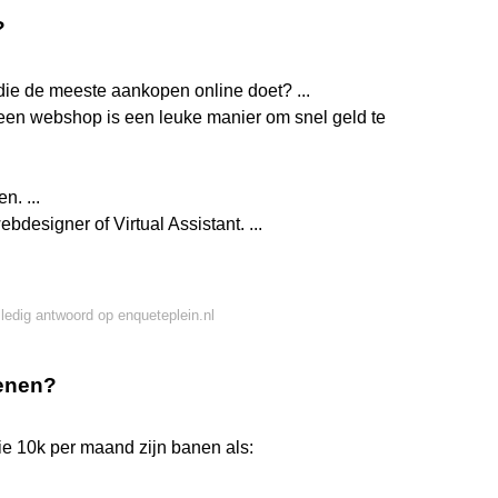
?
ie de meeste aankopen online doet? ...
 een webshop is een leuke manier om snel geld te
. ...
ebdesigner of Virtual Assistant. ...
lledig antwoord op enqueteplein.nl
ienen?
e 10k per maand zijn banen als: