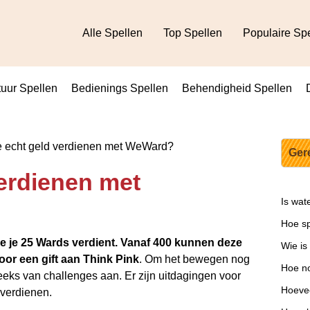
Alle Spellen
Top Spellen
Populaire Sp
uur Spellen
Bedienings Spellen
Behendigheid Spellen
e echt geld verdienen met WeWard?
Ger
verdienen met
Is wat
Hoe sp
 je 25 Wards verdient.
Vanaf 400 kunnen deze
Wie is
oor een gift aan
Think Pink
. Om het bewegen nog
Hoe n
eks van challenges aan. Er zijn uitdagingen voor
Hoevee
 verdienen.