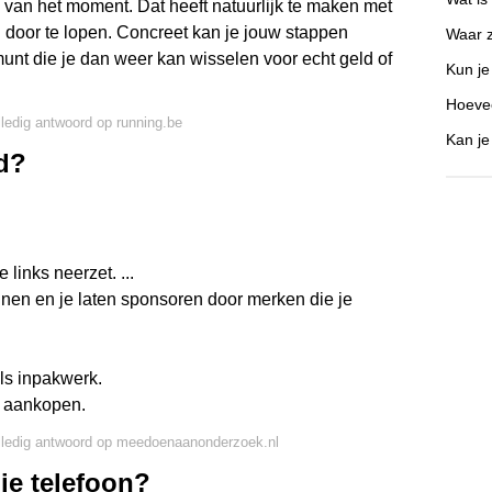
 van het moment. Dat heeft natuurlijk te maken met
 door te lopen. Concreet kan je jouw stappen
Waar z
nt die je dan weer kan wisselen voor echt geld of
Kun j
Hoevee
lledig antwoord op running.be
Kan je
ld?
 links neerzet. ...
nen en je laten sponsoren door merken die je
ls inpakwerk.
e aankopen.
lledig antwoord op meedoenaanonderzoek.nl
 je telefoon?