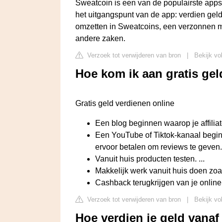
Sweatcoin is een van de populairste apps
het uitgangspunt van de app: verdien geld
omzetten in Sweatcoins, een verzonnen mu
andere zaken.
Verzoek tot verwijderen van bron
|
Bekijk vo
Hoe kom ik aan gratis ge
Gratis geld verdienen online
Een blog beginnen waarop je affiliate
Een YouTube of Tiktok-kanaal begin
ervoor betalen om reviews te geven.
Vanuit huis producten testen. ...
Makkelijk werk vanuit huis doen zoa
Cashback terugkrijgen van je onlin
Verzoek tot verwijderen van bron
|
Bekijk vo
Hoe verdien je geld vanaf