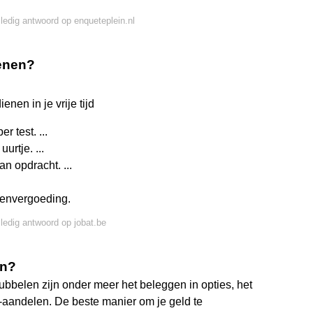
lledig antwoord op enqueteplein.nl
ienen?
enen in je vrije tijd
r test. ...
urtje. ...
an opdracht. ...
tenvergoeding.
lledig antwoord op jobat.be
en?
ubbelen zijn onder meer het beleggen in opties, het
-aandelen. De beste manier om je geld te