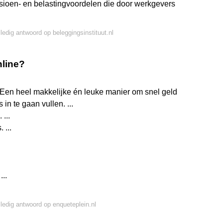
nsioen- en belastingvoordelen die door werkgevers
lledig antwoord op beleggingsinstituut.nl
nline?
 Een heel makkelijke én leuke manier om snel geld
in te gaan vullen. ...
...
 ...
...
lledig antwoord op enqueteplein.nl