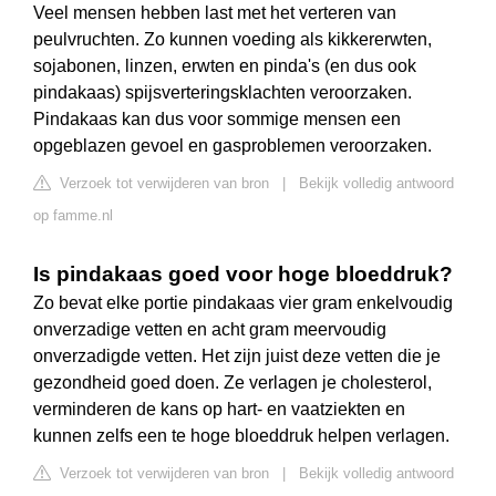
Veel mensen hebben last met het verteren van
peulvruchten. Zo kunnen voeding als kikkererwten,
sojabonen, linzen, erwten en pinda's (en dus ook
pindakaas) spijsverteringsklachten veroorzaken.
Pindakaas kan dus voor sommige mensen een
opgeblazen gevoel en gasproblemen veroorzaken.
Verzoek tot verwijderen van bron
|
Bekijk volledig antwoord
op famme.nl
Is pindakaas goed voor hoge bloeddruk?
Zo bevat elke portie pindakaas vier gram enkelvoudig
onverzadige vetten en acht gram meervoudig
onverzadigde vetten. Het zijn juist deze vetten die je
gezondheid goed doen. Ze verlagen je cholesterol,
verminderen de kans op hart- en vaatziekten en
kunnen zelfs een te hoge bloeddruk helpen verlagen.
Verzoek tot verwijderen van bron
|
Bekijk volledig antwoord