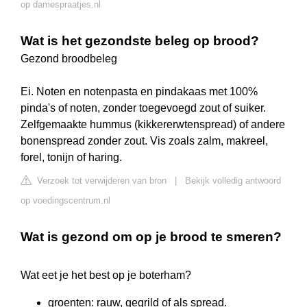
op damespraatjes.nl
Wat is het gezondste beleg op brood?
Gezond broodbeleg
Ei. Noten en notenpasta en pindakaas met 100%
pinda's of noten, zonder toegevoegd zout of suiker.
Zelfgemaakte hummus (kikkererwtenspread) of andere
bonenspread zonder zout. Vis zoals zalm, makreel,
forel, tonijn of haring.
Verzoek tot verwijderen van bron
|
Bekijk volledig antwoord
op voedingscentrum.nl
Wat is gezond om op je brood te smeren?
Wat eet je het best op je boterham?
groenten: rauw, gegrild of als spread.