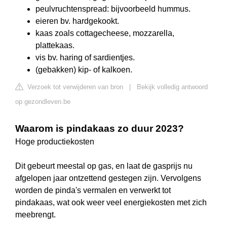
peulvruchtenspread: bijvoorbeeld hummus.
eieren bv. hardgekookt.
kaas zoals cottagecheese, mozzarella,
plattekaas.
vis bv. haring of sardientjes.
(gebakken) kip- of kalkoen.
Verzoek tot verwijderen van bron
|
Bekijk volledig antwoord
op gezondleven.be
Waarom is pindakaas zo duur 2023?
Hoge productiekosten
Dit gebeurt meestal op gas, en laat de gasprijs nu
afgelopen jaar ontzettend gestegen zijn. Vervolgens
worden de pinda's vermalen en verwerkt tot
pindakaas, wat ook weer veel energiekosten met zich
meebrengt.