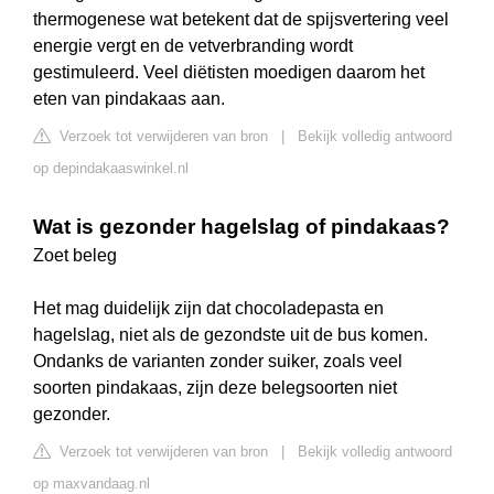
thermogenese wat betekent dat de spijsvertering veel
energie vergt en de vetverbranding wordt
gestimuleerd. Veel diëtisten moedigen daarom het
eten van pindakaas aan.
Verzoek tot verwijderen van bron
|
Bekijk volledig antwoord
op depindakaaswinkel.nl
Wat is gezonder hagelslag of pindakaas?
Zoet beleg
Het mag duidelijk zijn dat chocoladepasta en
hagelslag, niet als de gezondste uit de bus komen.
Ondanks de varianten zonder suiker, zoals veel
soorten pindakaas, zijn deze belegsoorten niet
gezonder.
Verzoek tot verwijderen van bron
|
Bekijk volledig antwoord
op maxvandaag.nl