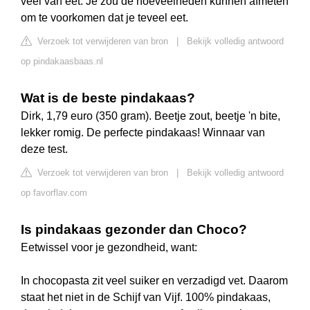
veel van eet. Je zou de hoeveelheden kunnen afmeten
om te voorkomen dat je teveel eet.
Verzoek tot verwijderen van bron
|
Bekijk volledig antwoord
op pindakaasbaas.nl
Wat is de beste pindakaas?
Dirk, 1,79 euro (350 gram). Beetje zout, beetje 'n bite,
lekker romig. De perfecte pindakaas! Winnaar van
deze test.
Verzoek tot verwijderen van bron
|
Bekijk volledig antwoord
op favorflav.com
Is pindakaas gezonder dan Choco?
Eetwissel voor je gezondheid, want:
In chocopasta zit veel suiker en verzadigd vet. Daarom
staat het niet in de Schijf van Vijf. 100% pindakaas,