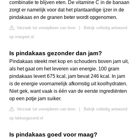
combinatie te blijven eten. De vitamine C in de banaan
zorgt er namelijk voor dat het plantaardige ijzer in de
pindakaas en de granen beter wordt opgenomen.
Verzoek tot verwijderen van bron
|
Bekijk volledig antwoord
op margriet.nl
Is pindakaas gezonder dan jam?
Pindakaas steekt met kop en schouders boven jam uit,
als het gaat om het leveren van energie. 100 gram
pindakaas levert 675 kcal, jam bevat 246 kcal. In jam
is de energie voornamelijk afkomstig uit koolhydraten.
Niet gek, want vaak is één van de eerste ingrediënten
op een potje jam suiker.
Verzoek tot verwijderen van bron
|
Bekijk volledig antwoord
op lekkergezond.nl
Is pindakaas goed voor maag?