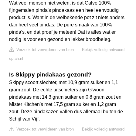
Wat veel mensen niet weten, is dat Calve 100%
fijngemalen pinda's pindakaas een heel eenvoudig
product is. Want in de welbekende pot zit niets anders
dan heel veel pindas. De pure smaak van 100%
pinda's, en dat proef je meteen! Dat is alles wat er
nodig is voor een gezond en lekker broodbeleg.
Verzoek tot verwijderen van bron
|
Bekijk volledig antwoord
op ah.nl
Is Skippy pindakaas gezond?
Skippy scoort slechter, met 10,9 gram suiker en 1,1
gram zout. De echte uitschieters zijn G'woon
pindakaas met 14,3 gram suiker en 0,8 gram zout en
Mister Kitchen's met 17,5 gram suiker en 1,2 gram
zout. Deze pindakazen vallen dus allemaal buiten de
Schijf van Vijf.
Verzoek tot verwijderen van bron
|
Bekijk volledig antwoord