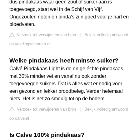
dus pindakaas waar geen zout of suiker aan is
toegevoegd, staat wel in de Schijf van Vijf.
Ongezouten noten en pinda's zijn goed voor je hart en
bloedvaten.
Verzoek tot verwijderen van bron
|
Bekijk volledig antwoord
op voedingscentrum.nl
Welke pindakaas heeft minste suiker?
Calvé Pindakaas Light is de enige échte pindakaas,
met 30% minder vet en vanaf nu ook zonder
toegevoegde suikers. Dat is alles wat er nodig voor
een gezond en lekker broodbeleg. Verder helemaal
niets. Het is net zo smeuïg tot op de bodem.
Verzoek tot verwijderen van bron
|
Bekijk volledig antwoord
op calve.nl
Is Calve 100% pindakaas?