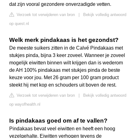
dat zijn vooral gezondere onverzadigde vetten.
Verzoek tot verwijderen van bron
|
Bekijk volledig antwoord
op quest.nl
Welk merk pindakaas is het gezondst?
De meeste suikers zitten in de Calvé Pindakaas met
stukjes pinda, bijna 3 keer zoveel. Wanneer je zoveel
mogelijk eiwitten binnen wilt krijgen dan is wederom
de AH 100% pindakaas met stukjes pinda de beste
keuze voor jou. Met 26 gram per 100 gram product
steekt hij met kop en schouders uit boven de rest.
Verzoek tot verwijderen van bron
|
Bekijk volledig antwoord
op wayofhealth.nl
Is pindakaas goed om af te vallen?
Pindakaas bevat veel eiwitten en heeft een hoog
vezelgehalte. Eiwitten verhogen tevens de