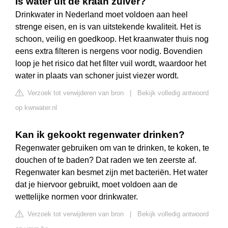
Is water uit de kraan zuiver?
Drinkwater in Nederland moet voldoen aan heel
strenge eisen, en is van uitstekende kwaliteit. Het is
schoon, veilig en goedkoop. Het kraanwater thuis nog
eens extra filteren is nergens voor nodig. Bovendien
loop je het risico dat het filter vuil wordt, waardoor het
water in plaats van schoner juist viezer wordt.
Verzoek tot verwijderen van bron
|
Bekijk volledig antwoord
op kwrwater.nl
Kan ik gekookt regenwater drinken?
Regenwater gebruiken om van te drinken, te koken, te
douchen of te baden? Dat raden we ten zeerste af.
Regenwater kan besmet zijn met bacteriën. Het water
dat je hiervoor gebruikt, moet voldoen aan de
wettelijke normen voor drinkwater.
Verzoek tot verwijderen van bron
|
Bekijk volledig antwoord