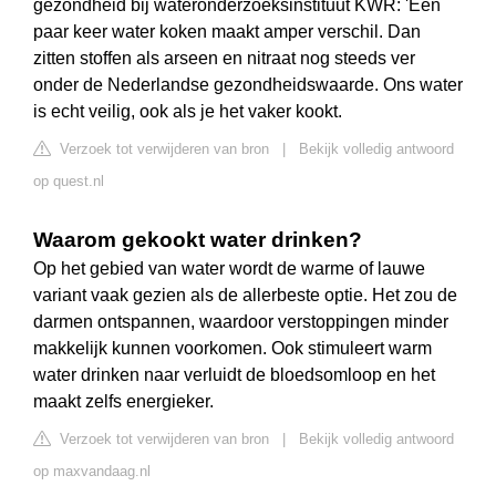
gezondheid bij wateronderzoeksinstituut KWR: 'Een
paar keer water koken maakt amper verschil. Dan
zitten stoffen als arseen en nitraat nog steeds ver
onder de Nederlandse gezondheidswaarde. Ons water
is echt veilig, ook als je het vaker kookt.
Verzoek tot verwijderen van bron
|
Bekijk volledig antwoord
op quest.nl
Waarom gekookt water drinken?
Op het gebied van water wordt de warme of lauwe
variant vaak gezien als de allerbeste optie. Het zou de
darmen ontspannen, waardoor verstoppingen minder
makkelijk kunnen voorkomen. Ook stimuleert warm
water drinken naar verluidt de bloedsomloop en het
maakt zelfs energieker.
Verzoek tot verwijderen van bron
|
Bekijk volledig antwoord
op maxvandaag.nl