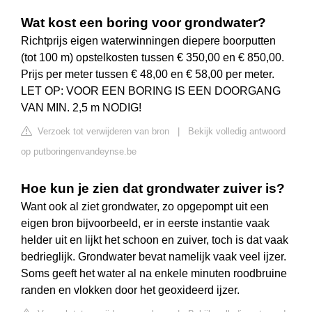
Wat kost een boring voor grondwater?
Richtprijs eigen waterwinningen diepere boorputten
(tot 100 m) opstelkosten tussen € 350,00 en € 850,00.
Prijs per meter tussen € 48,00 en € 58,00 per meter.
LET OP: VOOR EEN BORING IS EEN DOORGANG
VAN MIN. 2,5 m NODIG!
Verzoek tot verwijderen van bron
|
Bekijk volledig antwoord
op putboringenvandeynse.be
Hoe kun je zien dat grondwater zuiver is?
Want ook al ziet grondwater, zo opgepompt uit een
eigen bron bijvoorbeeld, er in eerste instantie vaak
helder uit en lijkt het schoon en zuiver, toch is dat vaak
bedrieglijk. Grondwater bevat namelijk vaak veel ijzer.
Soms geeft het water al na enkele minuten roodbruine
randen en vlokken door het geoxideerd ijzer.