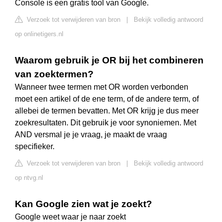
Console is een gratis tool van Google.
Verzoek tot verwijderen van bron
|
Bekijk volledig antwoord
op onlinetigers.nl
Waarom gebruik je OR bij het combineren
van zoektermen?
Wanneer twee termen met OR worden verbonden
moet een artikel of de ene term, of de andere term, of
allebei de termen bevatten. Met OR krijg je dus meer
zoekresultaten. Dit gebruik je voor synoniemen. Met
AND versmal je je vraag, je maakt de vraag
specifieker.
Verzoek tot verwijderen van bron
|
Bekijk volledig antwoord
op ntvg.nl
Kan Google zien wat je zoekt?
Google weet waar je naar zoekt