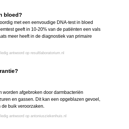
in bloed?
nwoordig met een eenvoudige DNA-test in bloed
mtest geeft in 10-20% van de patiënten een vals
aats meer heeft in de diagnostiek van primaire
lledig antwoord op resultlaboratorium.nl
erantie?
rm worden afgebroken door darmbacteriën
etzuren en gassen. Dit kan een opgeblazen gevoel,
 de buik veroorzaken.
lledig antwoord op antoniusziekenhuis.nl