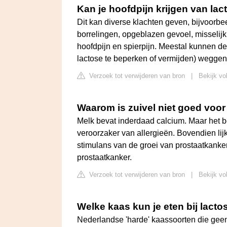
Kan je hoofdpijn krijgen van lac
Dit kan diverse klachten geven, bijvoorbe
borrelingen, opgeblazen gevoel, misselijk
hoofdpijn en spierpijn. Meestal kunnen d
lactose te beperken of vermijden) wegg
Verzoek tot verwijderen van bron
|
Bekijk vo
Waarom is zuivel niet goed voor
Melk bevat inderdaad calcium. Maar het be
veroorzaker van allergieën. Bovendien lijk
stimulans van de groei van prostaatkanke
prostaatkanker.
Verzoek tot verwijderen van bron
|
Bekijk vo
Welke kaas kun je eten bij lacto
Nederlandse 'harde' kaassoorten die gee