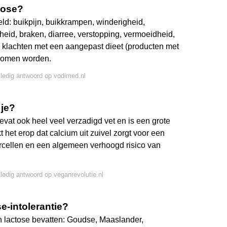
tose?
eld: buikpijn, buikkrampen, winderigheid,
heid, braken, diarree, verstopping, vermoeidheid,
e klachten met een aangepast dieet (producten met
enomen worden.
lledig antwoord op vodimed.nl
 je?
vat ook heel veel verzadigd vet en is een grote
t het erop dat calcium uit zuivel zorgt voor een
rcellen en een algemeen verhoogd risico van
lledig antwoord op veganrevolutie.nl
se-intolerantie?
n lactose bevatten: Goudse, Maaslander,