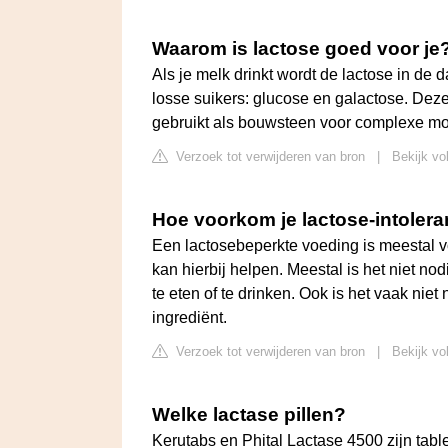
Waarom is lactose goed voor je
Als je melk drinkt wordt de lactose in de 
losse suikers: glucose en galactose. Dez
gebruikt als bouwsteen voor complexe mo
Verzoek tot verwijderen van bron
|
Bekijk vo
Hoe voorkom je lactose-intolera
Een lactosebeperkte voeding is meestal v
kan hierbij helpen. Meestal is het niet 
te eten of te drinken. Ook is het vaak nie
ingrediënt.
Verzoek tot verwijderen van bron
|
Bekijk vo
Welke lactase pillen?
Kerutabs en Phital Lactase 4500 zijn tabl