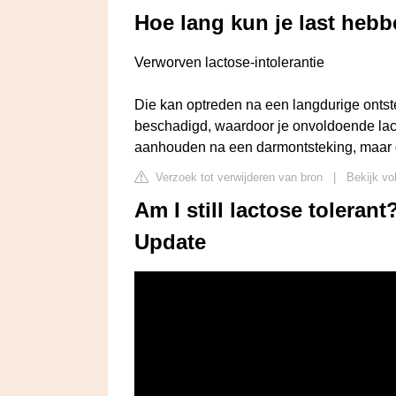
Hoe lang kun je last hebb
Verworven lactose-intolerantie
Die kan optreden na een langdurige ontste
beschadigd, waardoor je onvoldoende lact
aanhouden na een darmontsteking, maar d
Verzoek tot verwijderen van bron
|
Bekijk vo
Am I still lactose toleran
Update