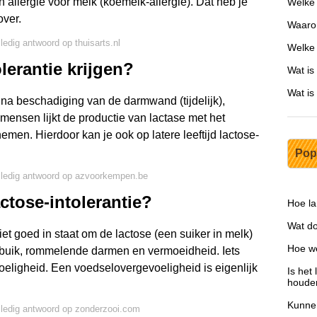
een allergie voor melk (koemelk-allergie). Dat heb je
Welke 
over.
Waarom
lledig antwoord op thuisarts.nl
Welke 
lerantie krijgen?
Wat is
Wat is
na beschadiging van de darmwand (tijdelijk),
 mensen lijkt de productie van lactase met het
nemen. Hierdoor kan je ook op latere leeftijd lactose-
Pop
lledig antwoord op azvoorkempen.be
ctose-intolerantie?
Hoe la
Wat d
niet goed in staat om de lactose (een suiker in melk)
Hoe we
e buik, rommelende darmen en vermoeidheid. Iets
oeligheid. Een voedselovergevoeligheid is eigenlijk
Is het
houde
Kunnen
lledig antwoord op zonderzooi.com