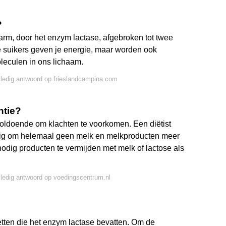
?
darm, door het enzym lactase, afgebroken tot twee
e suikers geven je energie, maar worden ook
leculen in ons lichaam.
lledig antwoord op frieslandcampina.com
ntie?
oldoende om klachten te voorkomen. Een diëtist
nodig om helemaal geen melk en melkproducten meer
t nodig producten te vermijden met melk of lactose als
lledig antwoord op voedingscentrum.nl
etten die het enzym lactase bevatten. Om de