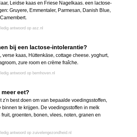
r, Leidse kaas en Friese Nagelkaas. een lactose-
agen: Gruyere, Emmentaler, Parmesan, Danish Blue,
e, Camembert.
lledig antwoord op asz.nl
 bij een lactose-intolerantie?
 verse kaas, Hüttenkäse, cottage cheese. yoghurt,
slagroom, zure room en crème fraîche.
lledig antwoord op bernhoven.nl
l meer eet?
t z'n best doen om van bepaalde voedingsstoffen,
 binnen te krijgen. De voedingsstoffen in melk
fruit, groenten, bonen, vlees, noten, granen en
lledig antwoord op zuivelengezondheid.nl