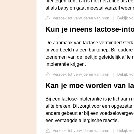
niet tegen kunt. Dit is niet hetzelfde als 
al als baby en gaat meestal vanzelf weer 
Verzoek tot verwijderen van bron
|
Bekijk vo
Kun je ineens lactose-into
De aanmaak van lactase vermindert sterk 
bijvoorbeeld na een buikgriep. Bij oudere
toenemen van de leeftijd geleidelijk af te 
intolerantie krijgen.
Verzoek tot verwijderen van bron
|
Bekijk vo
Kan je moe worden van la
Bij een lactose-intolerantie is je lichaam 
af te breken. Dit zorgt voor een opgezett
anders gebeurt er bij een voedselovergev
een vertraagde allergische reactie.
Verzoek tot verwijderen van bron
|
Bekijk vo