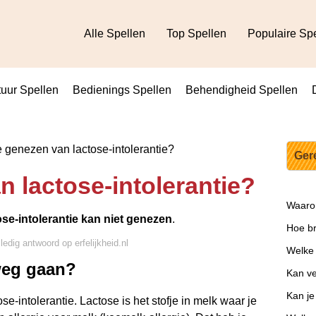
Alle Spellen
Top Spellen
Populaire Sp
uur Spellen
Bedienings Spellen
Behendigheid Spellen
 genezen van lactose-intolerantie?
Ger
n lactose-intolerantie?
Waarom
se-intolerantie kan niet genezen
.
Hoe br
ledig antwoord op erfelijkheid.nl
Welke 
 weg gaan?
Kan v
Kan je 
e-intolerantie. Lactose is het stofje in melk waar je