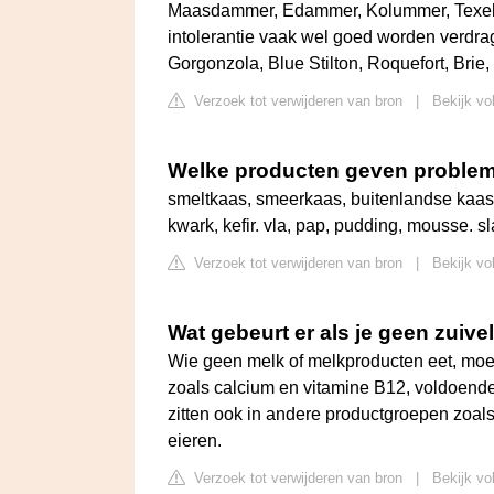
Maasdammer, Edammer, Kolummer, Texelaa
intolerantie vaak wel goed worden verdr
Gorgonzola, Blue Stilton, Roquefort, Bri
Verzoek tot verwijderen van bron
|
Bekijk vo
Welke producten geven problemen
smeltkaas, smeerkaas, buitenlandse kaas,
kwark, kefir. vla, pap, pudding, mousse. 
Verzoek tot verwijderen van bron
|
Bekijk vo
Wat gebeurt er als je geen zuive
Wie geen melk of melkproducten eet, moe
zoals calcium en vitamine B12, voldoende
zitten ook in andere productgroepen zoals 
eieren.
Verzoek tot verwijderen van bron
|
Bekijk vo