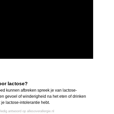
oor lactose?
oed kunnen afbreken spreek je van lactose-
en gevoel of winderigheid na het eten of drinken
je lactose-intolerantie hebt.
lledig antwoord op allesoverallergie.nl