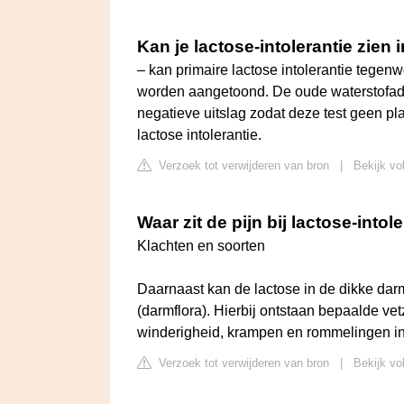
Kan je lactose-intolerantie zien 
– kan primaire lactose intolerantie tege
worden aangetoond. De oude waterstofade
negatieve uitslag zodat deze test geen pl
lactose intolerantie.
Verzoek tot verwijderen van bron
|
Bekijk vo
Waar zit de pijn bij lactose-intol
Klachten en soorten
Daarnaast kan de lactose in de dikke da
(darmflora). Hierbij ontstaan bepaalde v
winderigheid, krampen en rommelingen in
Verzoek tot verwijderen van bron
|
Bekijk vo