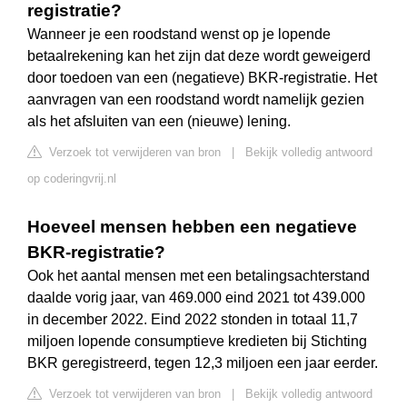
registratie?
Wanneer je een roodstand wenst op je lopende
betaalrekening kan het zijn dat deze wordt geweigerd
door toedoen van een (negatieve) BKR-registratie. Het
aanvragen van een roodstand wordt namelijk gezien
als het afsluiten van een (nieuwe) lening.
Verzoek tot verwijderen van bron
|
Bekijk volledig antwoord
op coderingvrij.nl
Hoeveel mensen hebben een negatieve
BKR-registratie?
Ook het aantal mensen met een betalingsachterstand
daalde vorig jaar, van 469.000 eind 2021 tot 439.000
in december 2022. Eind 2022 stonden in totaal 11,7
miljoen lopende consumptieve kredieten bij Stichting
BKR geregistreerd, tegen 12,3 miljoen een jaar eerder.
Verzoek tot verwijderen van bron
|
Bekijk volledig antwoord