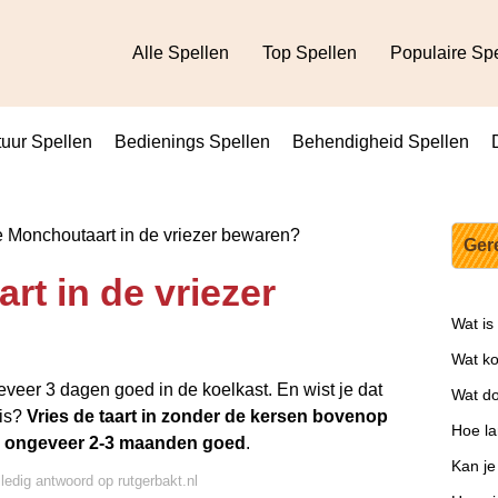
Alle Spellen
Top Spellen
Populaire Sp
uur Spellen
Bedienings Spellen
Behendigheid Spellen
 Monchoutaart in de vriezer bewaren?
Ger
rt in de vriezer
Wat is
Wat ko
veer 3 dagen goed in de koelkast. En wist je dat
Wat do
 is?
Vries de taart in zonder de kersen bovenop
Hoe la
dan ongeveer 2-3 maanden goed
.
Kan je
lledig antwoord op rutgerbakt.nl