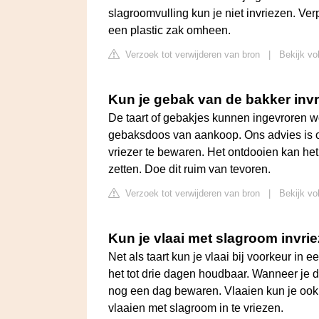
slagroomvulling kun je niet invriezen. Ver
een plastic zak omheen.
Verzoek tot verwijderen van bron
|
Bekijk vo
Kun je gebak van de bakker inv
De taart of gebakjes kunnen ingevroren wo
gebaksdoos van aankoop. Ons advies is om
vriezer te bewaren. Het ontdooien kan het
zetten. Doe dit ruim van tevoren.
Verzoek tot verwijderen van bron
|
Bekijk vo
Kun je vlaai met slagroom invri
Net als taart kun je vlaai bij voorkeur in 
het tot drie dagen houdbaar. Wanneer je de
nog een dag bewaren. Vlaaien kun je ook i
vlaaien met slagroom in te vriezen.