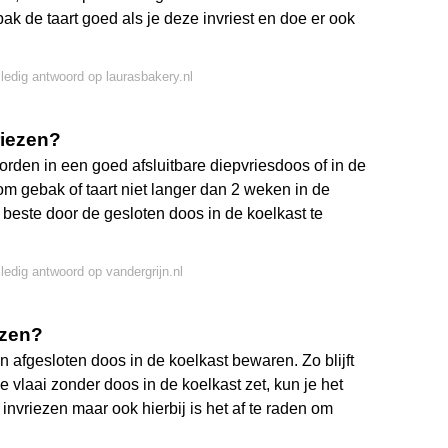
pak de taart goed als je deze invriest en doe er ook
lledig antwoord op laurasbakery.nl
riezen?
rden in een goed afsluitbare diepvriesdoos of in de
 gebak of taart niet langer dan 2 weken in de
 beste door de gesloten doos in de koelkast te
lledig antwoord op vandergrijn.nl
ezen?
een afgesloten doos in de koelkast bewaren. Zo blijft
 vlaai zonder doos in de koelkast zet, kun je het
nvriezen maar ook hierbij is het af te raden om