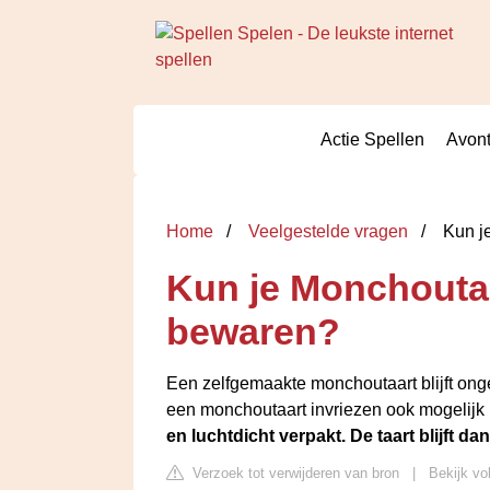
Actie Spellen
Avont
Home
Veelgestelde vragen
Kun je
Kun je Monchoutaa
bewaren?
Een zelfgemaakte monchoutaart blijft onge
een monchoutaart invriezen ook mogelijk
en luchtdicht verpakt.
De taart blijft 
Verzoek tot verwijderen van bron
|
Bekijk vo