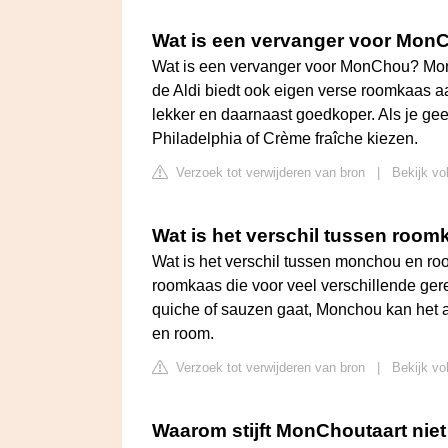
Wat is een vervanger voor Mon
Wat is een vervanger voor MonChou? Monc
de Aldi biedt ook eigen verse roomkaas aa
lekker en daarnaast goedkoper. Als je ge
Philadelphia of Crème fraîche kiezen.
Verzoek tot verwijderen van bron
|
Bekijk vo
Wat is het verschil tussen ro
Wat is het verschil tussen monchou en r
roomkaas die voor veel verschillende gere
quiche of sauzen gaat, Monchou kan het 
en room.
Verzoek tot verwijderen van bron
|
Bekijk vo
Waarom stijft MonChoutaart nie