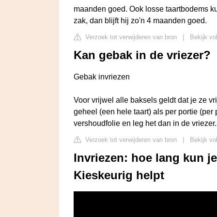
maanden goed. Ook losse taartbodems kun
zak, dan blijft hij zo'n 4 maanden goed.
Verzoek tot verwijderen van bron
|
Bekijk vo
Kan gebak in de vriezer?
Gebak invriezen
Voor vrijwel alle baksels geldt dat je ze v
geheel (een hele taart) als per portie (per
vershoudfolie en leg het dan in de vrieze
Verzoek tot verwijderen van bron
|
Bekijk vo
Invriezen: hoe lang kun je
Kieskeurig helpt