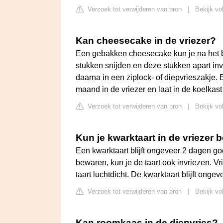
Verzoek tot verwijderen van bron
|
Bekijk vo
Kan cheesecake in de vriezer?
Een gebakken cheesecake kun je na het ba
stukken snijden en deze stukken apart inv
daarna in een ziplock- of diepvrieszakje
maand in de vriezer en laat in de koelkast
Verzoek tot verwijderen van bron
|
Bekijk vo
Kun je kwarktaart in de vriezer
Een kwarktaart blijft ongeveer 2 dagen goed
bewaren, kun je de taart ook invriezen. V
taart luchtdicht. De kwarktaart blijft onge
Verzoek tot verwijderen van bron
|
Bekijk vo
Kan roomkaas in de diepvries?