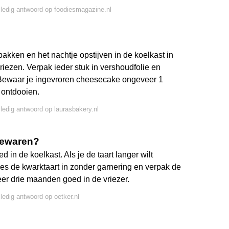
lledig antwoord op foodiesmagazine.nl
kken en het nachtje opstijven in de koelkast in
riezen. Verpak ieder stuk in vershoudfolie en
. Bewaar je ingevroren cheesecake ongeveer 1
 ontdooien.
lledig antwoord op laurasbakery.nl
 bewaren?
 in de koelkast. Als je de taart langer wilt
ries de kwarktaart in zonder garnering en verpak de
veer drie maanden goed in de vriezer.
lledig antwoord op oetker.nl