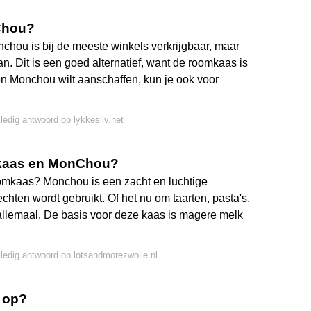
Chou?
hou is bij de meeste winkels verkrijgbaar, maar
n. Dit is een goed alternatief, want de roomkaas is
en Monchou wilt aanschaffen, kun je ook voor
lledig antwoord op lykkesliv.net
omkaas en MonChou?
oomkaas? Monchou is een zacht en luchtige
chten wordt gebruikt. Of het nu om taarten, pasta's,
allemaal. De basis voor deze kaas is magere melk
lledig antwoord op lotsandmorezwolle.nl
t op?