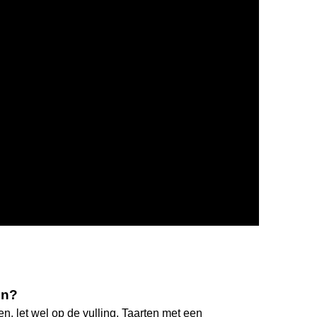
en?
n, let wel op de vulling. Taarten met een