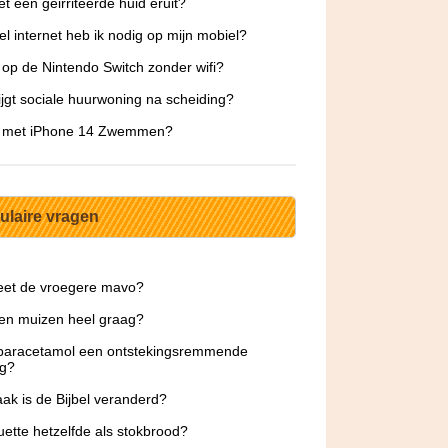
et een geirriteerde huid eruit?
l internet heb ik nodig op mijn mobiel?
 op de Nintendo Switch zonder wifi?
ijgt sociale huurwoning na scheiding?
e met iPhone 14 Zwemmen?
ulaire vragen
eet de vroegere mavo?
en muizen heel graag?
 paracetamol een ontstekingsremmende
ng?
ak is de Bijbel veranderd?
uette hetzelfde als stokbrood?