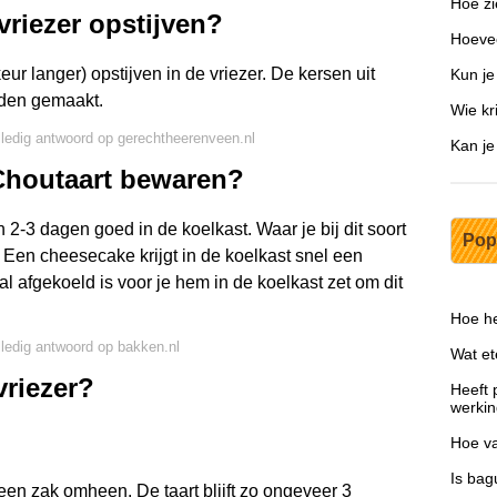
Hoe zi
riezer opstijven?
Hoevee
eur langer) opstijven in de vriezer. De kersen uit
Kun je
rden gemaakt.
Wie kr
lledig antwoord op gerechtheerenveen.nl
Kan j
Choutaart bewaren?
-3 dagen goed in de koelkast. Waar je bij dit soort
Pop
 Een cheesecake krijgt in de koelkast snel een
 afgekoeld is voor je hem in de koelkast zet om dit
Hoe h
lledig antwoord op bakken.nl
Wat et
vriezer?
Heeft
werki
Hoe va
Is bag
een zak omheen. De taart blijft zo ongeveer 3