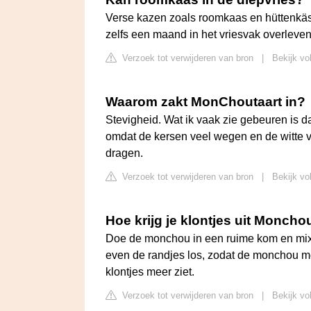
Verse kazen zoals roomkaas en hüttenkä
zelfs een maand in het vriesvak overleven
Verzoek tot verwijderen van bron
|
Bekijk vo
Waarom zakt MonChoutaart in?
Stevigheid. Wat ik vaak zie gebeuren is dat 
omdat de kersen veel wegen en de witte vu
dragen.
Verzoek tot verwijderen van bron
|
Bekijk vo
Hoe krijg je klontjes uit Moncho
Doe de monchou in een ruime kom en mix 
even de randjes los, zodat de monchou me
klontjes meer ziet.
Verzoek tot verwijderen van bron
|
Bekijk vo