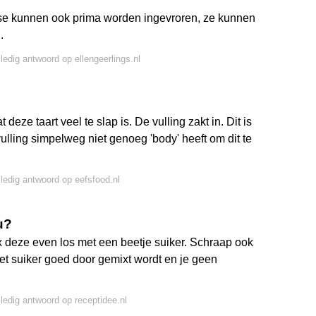
se kunnen ook prima worden ingevroren, ze kunnen
.
lledig antwoord op ellengeerlings.nl
deze taart veel te slap is. De vulling zakt in. Dit is
lling simpelweg niet genoeg 'body' heeft om dit te
lledig antwoord op eefsfood.nl
u?
deze even los met een beetje suiker. Schraap ook
t suiker goed door gemixt wordt en je geen
lledig antwoord op receptidee.nl