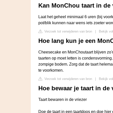
Kan MonChou taart in de v
Laat het geheel minimaal 6 uren (bij voork
pot/blik kunnen naar wens iets zoeter wo
Verzoek tot verwijderen van bron
|
Bekijk vo
Hoe lang kun je een Mon
Cheesecake en MonChoutaart blijven zo'n 2
taarten op moet letten is condensvorming.
zompige bodem. Zorg dat de taart helemaal
te voorkomen.
Verzoek tot verwijderen van bron
|
Bekijk vo
Hoe bewaar je taart in de 
Taart bewaren in de vriezer
Doe de taart in een taartdoos en doe hier 