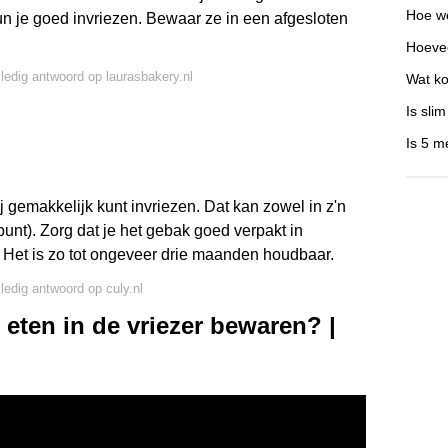
Hoe we
 je goed invriezen. Bewaar ze in een afgesloten
Hoevee
lledig antwoord op laurasbakery.nl
Wat ko
Is sli
Is 5 m
rij gemakkelijk kunt invriezen. Dat kan zowel in z'n
 punt). Zorg dat je het gebak goed verpakt in
r. Het is zo tot ongeveer drie maanden houdbaar.
lledig antwoord op culy.nl
 eten in de vriezer bewaren? |