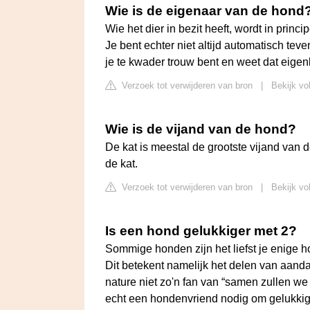
Wie is de eigenaar van de hond
Wie het dier in bezit heeft, wordt in prin
Je bent echter niet altijd automatisch teve
je te kwader trouw bent en weet dat eigenl
Verzoek tot verwijderen van bron
|
Bekijk vo
Wie is de vijand van de hond?
De kat is meestal de grootste vijand va
de kat.
Verzoek tot verwijderen van bron
|
Bekijk vo
Is een hond gelukkiger met 2?
Sommige honden zijn het liefst je enige
Dit betekent namelijk het delen van aanda
nature niet zo'n fan van “samen zullen w
echt een hondenvriend nodig om gelukkig 