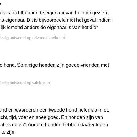
?
cipe als rechthebbende eigenaar van het dier gezien.
ns eigenaar. Dit is bijvoorbeeld niet het geval indien
ijk iemand anders de eigenaar is van het dier.
lledig antwoord op advocaatzoeken.nl
n de hond. Sommige honden zijn goede vrienden met
lledig antwoord op wikikids.nl
 hond en waarderen een tweede hond helemaal niet.
cht, tijd, voer en speelgoed. En honden zijn van
e alles delen”. Andere honden hebben daarentegen
te zijn.