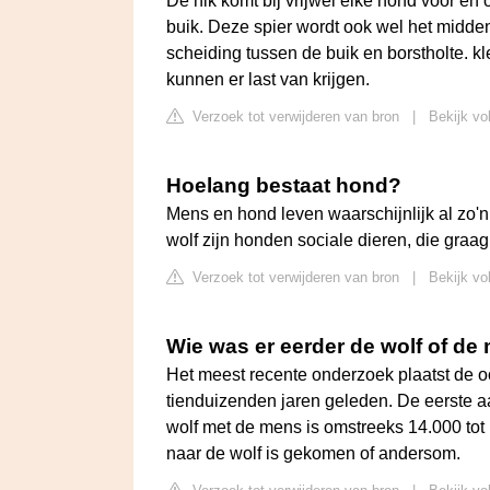
De hik komt bij vrijwel elke hond voor en
buik. Deze spier wordt ook wel het midden
scheiding tussen de buik en borstholte. 
kunnen er last van krijgen.
Verzoek tot verwijderen van bron
|
Bekijk vo
Hoelang bestaat hond?
Mens en hond leven waarschijnlijk al zo'
wolf zijn honden sociale dieren, die graag
Verzoek tot verwijderen van bron
|
Bekijk vol
Wie was er eerder de wolf of de
Het meest recente onderzoek plaatst de o
tienduizenden jaren geleden. De eerste a
wolf met de mens is omstreeks 14.000 tot 
naar de wolf is gekomen of andersom.