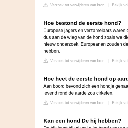
Verzoek tot verwijderen van bron
|
Bekijk vo
Hoe bestond de eerste hond?
Europese jagers en verzamelaars waren d
dus aan de wieg van de hond zoals we di
nieuw onderzoek. Europeanen zouden de 
hebben.
Verzoek tot verwijderen van bron
|
Bekijk vo
Hoe heet de eerste hond op aar
Aan boord bevond zich een hondje genaamd
levend rond de aarde zou cirkelen.
Verzoek tot verwijderen van bron
|
Bekijk vo
Kan een hond De hij hebben?