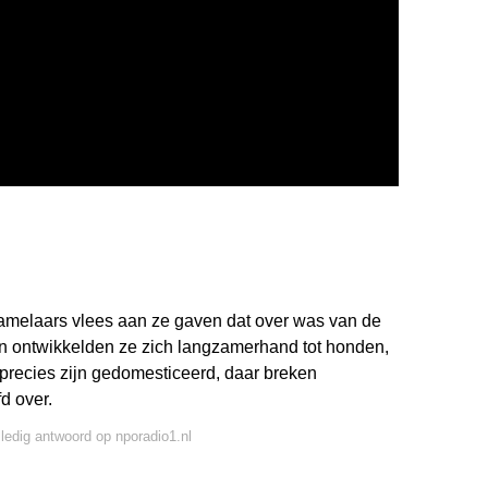
melaars vlees aan ze gaven dat over was van de
n ontwikkelden ze zich langzamerhand tot honden,
recies zijn gedomesticeerd, daar breken
d over.
lledig antwoord op nporadio1.nl