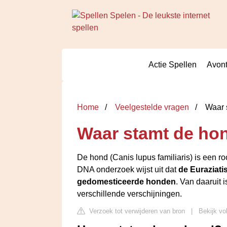
Actie Spellen
Avont
Home
Veelgestelde vragen
Waar s
Waar stamt de hon
De hond (Canis lupus familiaris) is een ro
DNA onderzoek wijst uit dat
de Euraziati
gedomesticeerde honden
. Van daaruit 
verschillende verschijningen.
Verzoek tot verwijderen van bron
|
Bekijk vo