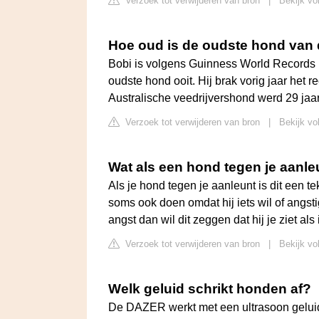
Verzoek tot verwijderen van bron
|
Bekijk vo
Hoe oud is de oudste hond van 
Bobi is volgens Guinness World Records n
oudste hond ooit. Hij brak vorig jaar het 
Australische veedrijvershond werd 29 jaar
Verzoek tot verwijderen van bron
|
Bekijk vo
Wat als een hond tegen je aanle
Als je hond tegen je aanleunt is dit een 
soms ook doen omdat hij iets wil of angsti
angst dan wil dit zeggen dat hij je ziet a
Verzoek tot verwijderen van bron
|
Bekijk vo
Welk geluid schrikt honden af?
De DAZER werkt met een ultrasoon geluid