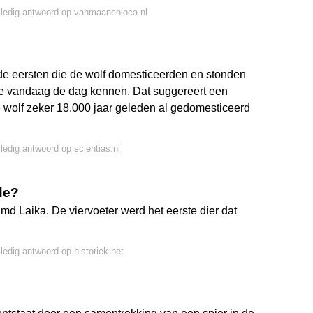
lledig antwoord op vanmaanenloca.nl
e eersten die de wolf domesticeerden en stonden
e vandaag de dag kennen. Dat suggereert een
wolf zeker 18.000 jaar geleden al gedomesticeerd
lledig antwoord op scientias.nl
de?
 Laika. De viervoeter werd het eerste dier dat
lledig antwoord op historiek.net