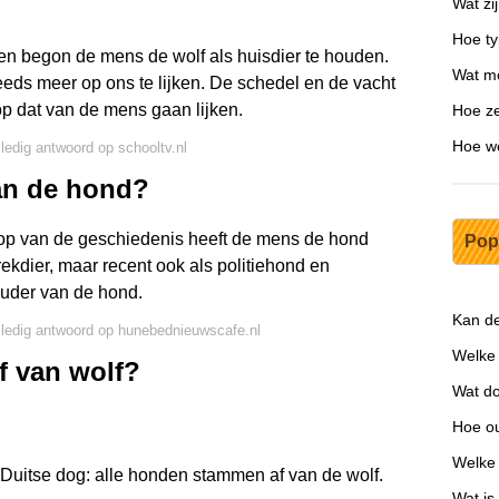
Wat zi
Hoe ty
en begon de mens de wolf als huisdier te houden.
Wat mo
eeds meer op ons te lijken. De schedel en de vacht
op dat van de mens gaan lijken.
Hoe ze
Hoe we
lledig antwoord op schooltv.nl
an de hond?
oop van de geschiedenis heeft de mens de hond
Pop
rekdier, maar recent ook als politiehond en
ouder van de hond.
Kan de
lledig antwoord op hunebednieuwscafe.nl
Welke 
 van wolf?
Wat do
Hoe ou
Welke 
 Duitse dog: alle honden stammen af van de wolf.
Wat i