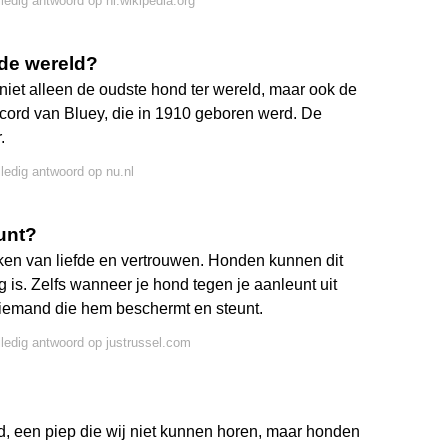
lledig antwoord op nl.wikipedia.org
de wereld?
iet alleen de oudste hond ter wereld, maar ook de
record van Bluey, die in 1910 geboren werd. De
.
lledig antwoord op nu.nl
unt?
teken van liefde en vertrouwen. Honden kunnen dit
g is. Zelfs wanneer je hond tegen je aanleunt uit
ls iemand die hem beschermt en steunt.
lledig antwoord op justrussel.com
, een piep die wij niet kunnen horen, maar honden