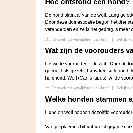
Hoe ontstond een hond?
De hond stamt af van de wolf. Lang geled
Door deze domesticatie begon het dier st
veranderden en zelfs het gedrag is meer 
Verzoek tot verwijderen van bron
|
Bekijk vo
Wat zijn de voorouders v
De wilde voorouder is de wolf. Door de l
gebruikt als gezelschapsdier, jachthond, t
hulphond. Wolf (Canis lupus), wilde voor
Verzoek tot verwijderen van bron
|
Bekijk vo
Welke honden stammen af
Hond en wolf hebben dezelfde voorouder
Van piepkleine chihuahua tot gigantische