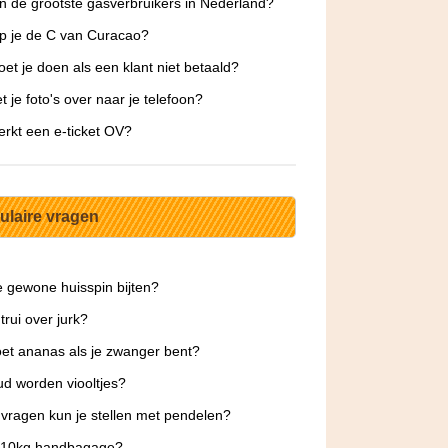
jn de grootste gasverbruikers in Nederland?
p je de C van Curacao?
et je doen als een klant niet betaald?
t je foto's over naar je telefoon?
rkt een e-ticket OV?
ulaire vragen
 gewone huisspin bijten?
trui over jurk?
et ananas als je zwanger bent?
d worden viooltjes?
vragen kun je stellen met pendelen?
s 10kg handbagage?