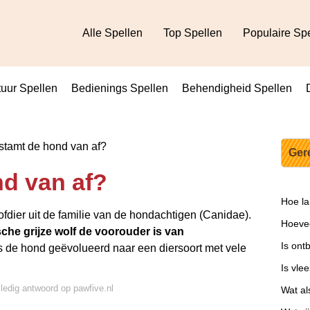
Alle Spellen
Top Spellen
Populaire Sp
uur Spellen
Bedienings Spellen
Behendigheid Spellen
tamt de hond van af?
Ger
d van af?
Hoe la
ofdier uit de familie van de hondachtigen (Canidae).
Hoevee
sche grijze wolf de voorouder is van
Is ont
is de hond geëvolueerd naar een diersoort met vele
Is vle
lledig antwoord op pawfive.nl
Wat al