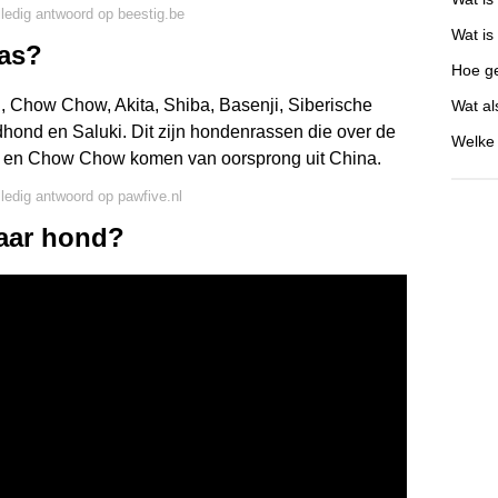
lledig antwoord op beestig.be
Wat is
ras?
Hoe ge
, Chow Chow, Akita, Shiba, Basenji, Siberische
Wat al
ond en Saluki. Dit zijn hondenrassen die over de
Welke 
ei en Chow Chow komen van oorsprong uit China.
lledig antwoord op pawfive.nl
naar hond?