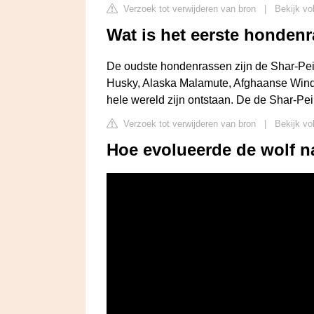
Verzoek tot verwijderen van bron
|
Bekijk vo
Wat is het eerste honden
De oudste hondenrassen zijn de Shar-Pei
Husky, Alaska Malamute, Afghaanse Windh
hele wereld zijn ontstaan. De de Shar-P
Verzoek tot verwijderen van bron
|
Bekijk vo
Hoe evolueerde de wolf 