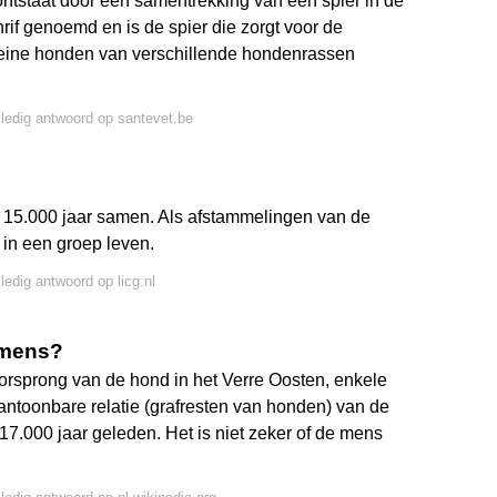
 ontstaat door een samentrekking van een spier in de
rif genoemd en is de spier die zorgt voor de
kleine honden van verschillende hondenrassen
lledig antwoord op santevet.be
n 15.000 jaar samen. Als afstammelingen van de
 in een groep leven.
ledig antwoord op licg.nl
 mens?
orsprong van de hond in het Verre Oosten, enkele
antoonbare relatie (grafresten van honden) van de
17.000 jaar geleden. Het is niet zeker of de mens