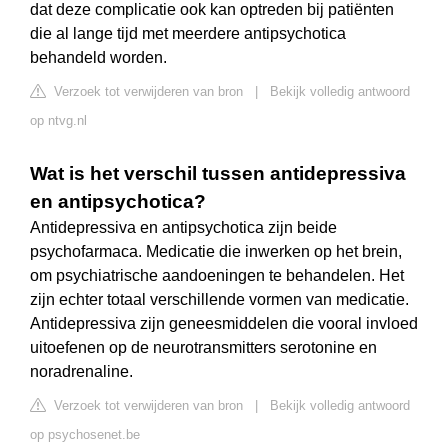
dat deze complicatie ook kan optreden bij patiënten
die al lange tijd met meerdere antipsychotica
behandeld worden.
Verzoek tot verwijderen van bron
|
Bekijk volledig antwoord
op ntvg.nl
Wat is het verschil tussen antidepressiva
en antipsychotica?
Antidepressiva en antipsychotica zijn beide
psychofarmaca. Medicatie die inwerken op het brein,
om psychiatrische aandoeningen te behandelen. Het
zijn echter totaal verschillende vormen van medicatie.
Antidepressiva zijn geneesmiddelen die vooral invloed
uitoefenen op de neurotransmitters serotonine en
noradrenaline.
Verzoek tot verwijderen van bron
|
Bekijk volledig antwoord
op psychosenet.be