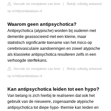
Verzoek tot verwijderen van bron
|
Bekijk volledig antwoord
op richtlijnendatabase.nl
Waarom geen antipsychotica?
Antipsychotica (atypische) worden bij ouderen met
dementie geassocieerd met een kleine, maar
statistisch significante toename van het risico op
cerebrovasculaire aandoeningen en zowel atypische
als klassieke antipsychotica resulteren zelfs in een
verhoogde sterftekans.
Verzoek tot verwijderen van bron
|
Bekijk volledig antwoord
op richtlijnendatabase.nl
Kan antipsychotica leiden tot een hypo?
Van belang is zich hierbij te realiseren dat ook het
gebruik van de nieuwere, zogenaamde atypische
antipsychotica tot diepe hypo- thermie kan leiden en