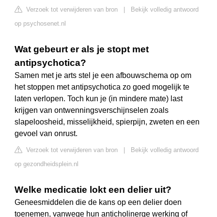
Verzoek tot verwijderen van bron
|
Bekijk volledig antwoord
op psychosenet.nl
Wat gebeurt er als je stopt met
antipsychotica?
Samen met je arts stel je een afbouwschema op om
het stoppen met antipsychotica zo goed mogelijk te
laten verlopen. Toch kun je (in mindere mate) last
krijgen van ontwenningsverschijnselen zoals
slapeloosheid, misselijkheid, spierpijn, zweten en een
gevoel van onrust.
Verzoek tot verwijderen van bron
|
Bekijk volledig antwoord
op gezondheidsplein.nl
Welke medicatie lokt een delier uit?
Geneesmiddelen die de kans op een delier doen
toenemen, vanwege hun anticholinerge werking of