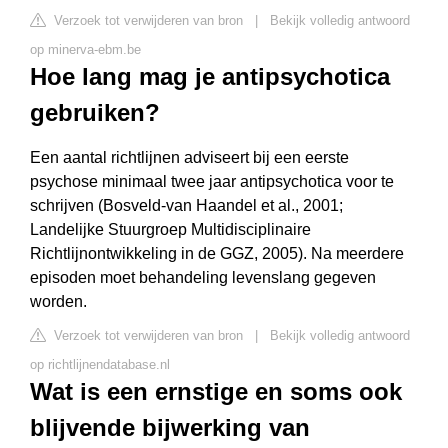
Verzoek tot verwijderen van bron
|
Bekijk volledig antwoord
op minerva-ebm.be
Hoe lang mag je antipsychotica
gebruiken?
Een aantal richtlijnen adviseert bij een eerste
psychose minimaal twee jaar antipsychotica voor te
schrijven (Bosveld-van Haandel et al., 2001;
Landelijke Stuurgroep Multidisciplinaire
Richtlijnontwikkeling in de GGZ, 2005). Na meerdere
episoden moet behandeling levenslang gegeven
worden.
Verzoek tot verwijderen van bron
|
Bekijk volledig antwoord
op richtlijnendatabase.nl
Wat is een ernstige en soms ook
blijvende bijwerking van