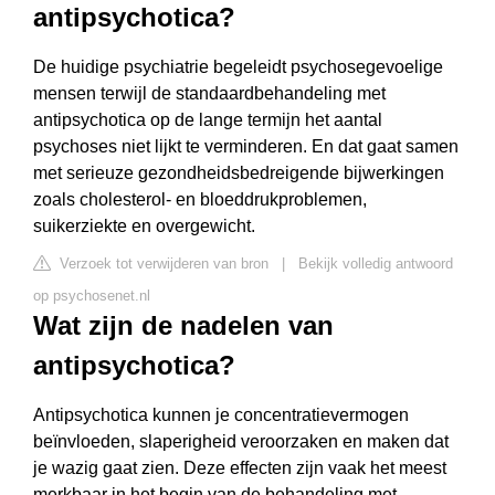
antipsychotica?
De huidige psychiatrie begeleidt psychosegevoelige
mensen terwijl de standaardbehandeling met
antipsychotica op de lange termijn het aantal
psychoses niet lijkt te verminderen. En dat gaat samen
met serieuze gezondheidsbedreigende bijwerkingen
zoals cholesterol- en bloeddrukproblemen,
suikerziekte en overgewicht.
Verzoek tot verwijderen van bron
|
Bekijk volledig antwoord
op psychosenet.nl
Wat zijn de nadelen van
antipsychotica?
Antipsychotica kunnen je concentratievermogen
beïnvloeden, slaperigheid veroorzaken en maken dat
je wazig gaat zien. Deze effecten zijn vaak het meest
merkbaar in het begin van de behandeling met