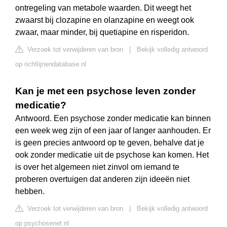
ontregeling van metabole waarden. Dit weegt het
zwaarst bij clozapine en olanzapine en weegt ook
zwaar, maar minder, bij quetiapine en risperidon.
Verzoek tot verwijderen van bron
|
Bekijk volledig antwoord
op richtlijnendatabase.nl
Kan je met een psychose leven zonder
medicatie?
Antwoord. Een psychose zonder medicatie kan binnen
een week weg zijn of een jaar of langer aanhouden. Er
is geen precies antwoord op te geven, behalve dat je
ook zonder medicatie uit de psychose kan komen. Het
is over het algemeen niet zinvol om iemand te
proberen overtuigen dat anderen zijn ideeën niet
hebben.
Verzoek tot verwijderen van bron
|
Bekijk volledig antwoord
op psychosenet.nl