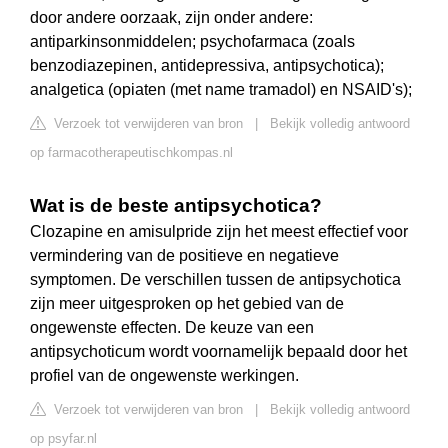
door andere oorzaak, zijn onder andere:
antiparkinsonmiddelen; psychofarmaca (zoals
benzodiazepinen, antidepressiva, antipsychotica);
analgetica (opiaten (met name tramadol) en NSAID's);
Verzoek tot verwijderen van bron
|
Bekijk volledig antwoord
op farmacotherapeutischkompas.nl
Wat is de beste antipsychotica?
Clozapine en amisulpride zijn het meest effectief voor
vermindering van de positieve en negatieve
symptomen. De verschillen tussen de antipsychotica
zijn meer uitgesproken op het gebied van de
ongewenste effecten. De keuze van een
antipsychoticum wordt voornamelijk bepaald door het
profiel van de ongewenste werkingen.
Verzoek tot verwijderen van bron
|
Bekijk volledig antwoord
op psyfar.nl