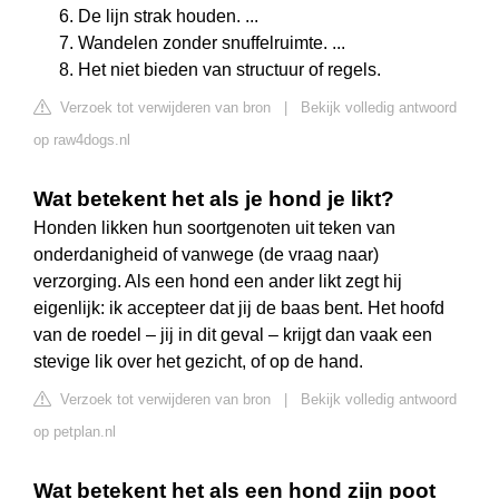
De lijn strak houden. ...
Wandelen zonder snuffelruimte. ...
Het niet bieden van structuur of regels.
Verzoek tot verwijderen van bron
|
Bekijk volledig antwoord
op raw4dogs.nl
Wat betekent het als je hond je likt?
Honden likken hun soortgenoten uit teken van
onderdanigheid of vanwege (de vraag naar)
verzorging. Als een hond een ander likt zegt hij
eigenlijk: ik accepteer dat jij de baas bent. Het hoofd
van de roedel – jij in dit geval – krijgt dan vaak een
stevige lik over het gezicht, of op de hand.
Verzoek tot verwijderen van bron
|
Bekijk volledig antwoord
op petplan.nl
Wat betekent het als een hond zijn poot