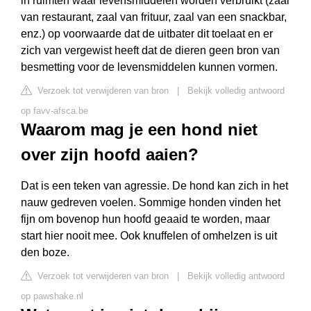
in ruimten waar levensmiddelen worden verbruikt (zaal
van restaurant, zaal van frituur, zaal van een snackbar,
enz.) op voorwaarde dat de uitbater dit toelaat en er
zich van vergewist heeft dat de dieren geen bron van
besmetting voor de levensmiddelen kunnen vormen.
Verzoek tot verwijderen van bron
|
Bekijk volledig antwoord
op favv-afsca.be
Waarom mag je een hond niet
over zijn hoofd aaien?
Dat is een teken van agressie. De hond kan zich in het
nauw gedreven voelen. Sommige honden vinden het
fijn om bovenop hun hoofd geaaid te worden, maar
start hier nooit mee. Ook knuffelen of omhelzen is uit
den boze.
Verzoek tot verwijderen van bron
|
Bekijk volledig antwoord
op pawshake.nl