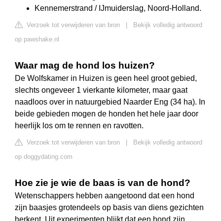
Kennemerstrand / IJmuiderslag, Noord-Holland.
Verzoek tot verwijderen van bron
|
Bekijk volledig antwoord
op pawshake.nl
Waar mag de hond los huizen?
De Wolfskamer in Huizen is geen heel groot gebied,
slechts ongeveer 1 vierkante kilometer, maar gaat
naadloos over in natuurgebied Naarder Eng (34 ha). In
beide gebieden mogen de honden het hele jaar door
heerlijk los om te rennen en ravotten.
Verzoek tot verwijderen van bron
|
Bekijk volledig antwoord
op doggydating.com
Hoe zie je wie de baas is van de hond?
Wetenschappers hebben aangetoond dat een hond
zijn baasjes grotendeels op basis van diens gezichten
herkent. Uit experimenten blijkt dat een hond zijn