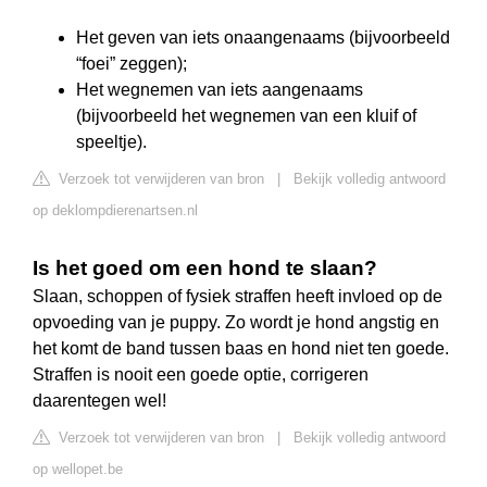
Het geven van iets onaangenaams (bijvoorbeeld
“foei” zeggen);
Het wegnemen van iets aangenaams
(bijvoorbeeld het wegnemen van een kluif of
speeltje).
Verzoek tot verwijderen van bron
|
Bekijk volledig antwoord
op deklompdierenartsen.nl
Is het goed om een hond te slaan?
Slaan, schoppen of fysiek straffen heeft invloed op de
opvoeding van je puppy. Zo wordt je hond angstig en
het komt de band tussen baas en hond niet ten goede.
Straffen is nooit een goede optie, corrigeren
daarentegen wel!
Verzoek tot verwijderen van bron
|
Bekijk volledig antwoord
op wellopet.be