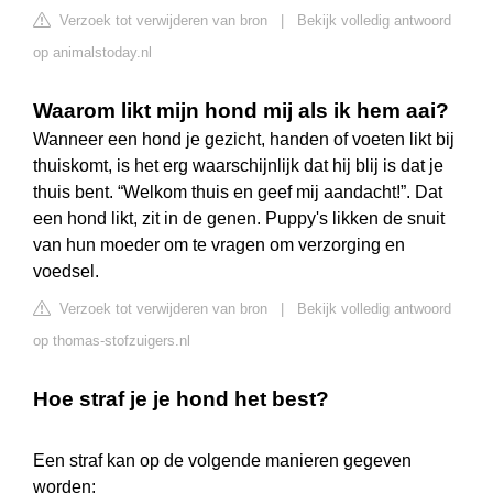
Verzoek tot verwijderen van bron
|
Bekijk volledig antwoord
op animalstoday.nl
Waarom likt mijn hond mij als ik hem aai?
Wanneer een hond je gezicht, handen of voeten likt bij
thuiskomt, is het erg waarschijnlijk dat hij blij is dat je
thuis bent. “Welkom thuis en geef mij aandacht!”. Dat
een hond likt, zit in de genen. Puppy's likken de snuit
van hun moeder om te vragen om verzorging en
voedsel.
Verzoek tot verwijderen van bron
|
Bekijk volledig antwoord
op thomas-stofzuigers.nl
Hoe straf je je hond het best?
Een straf kan op de volgende manieren gegeven
worden: