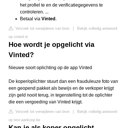
het profiel te en de verificatiegegevens te
controleren. ...
Betaal via
Vinted
.
Verzoek tot verwijderen van bron
|
Bekijk volledig antwoord
op vinted.nl
Hoe wordt je opgelicht via
Vinted?
Nieuwe soort oplichting op de app Vinted
De koper/oplichter stuurt dan een frauduleuze foto van
een geopend pakket als bewijs en de verkoper krijgt
zijn geld nooit terug, in tegenstelling tot de oplichter
die een vergoeding van Vinted krijgt.
Verzoek tot verwijderen van bron
|
Bekijk volledig antwoord
op test-aankoop.be
Kan je als koper opgelicht