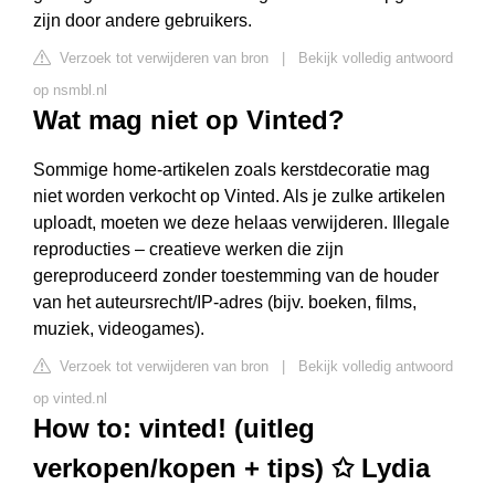
zijn door andere gebruikers.
Verzoek tot verwijderen van bron
|
Bekijk volledig antwoord
op nsmbl.nl
Wat mag niet op Vinted?
Sommige home-artikelen zoals kerstdecoratie mag
niet worden verkocht op Vinted. Als je zulke artikelen
uploadt, moeten we deze helaas verwijderen. Illegale
reproducties – creatieve werken die zijn
gereproduceerd zonder toestemming van de houder
van het auteursrecht/IP-adres (bijv. boeken, films,
muziek, videogames).
Verzoek tot verwijderen van bron
|
Bekijk volledig antwoord
op vinted.nl
How to: vinted! (uitleg
verkopen/kopen + tips) ✩ Lydia