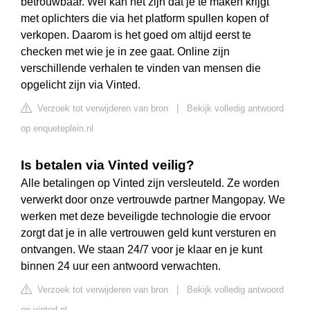
betrouwbaar. Wel kan het zijn dat je te maken krijgt
met oplichters die via het platform spullen kopen of
verkopen. Daarom is het goed om altijd eerst te
checken met wie je in zee gaat. Online zijn
verschillende verhalen te vinden van mensen die
opgelicht zijn via Vinted.
Verzoek tot verwijderen van bron
|
Bekijk volledig antwoord
op enqueteplein.nl
Is betalen via Vinted veilig?
Alle betalingen op Vinted zijn versleuteld. Ze worden
verwerkt door onze vertrouwde partner Mangopay. We
werken met deze beveiligde technologie die ervoor
zorgt dat je in alle vertrouwen geld kunt versturen en
ontvangen. We staan 24/7 voor je klaar en je kunt
binnen 24 uur een antwoord verwachten.
Verzoek tot verwijderen van bron
|
Bekijk volledig antwoord
op vinted.nl