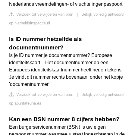
Nederlands vreemdelingen- of vluchtelingenpaspoort.
Verzoek tot verwijderen van bron
|
Bekijk volledig antwoord
op nlarbeidsinspectie.nl
Is ID nummer hetzelfde als
documentnummer?
Is je ID nummer je documentnummer? Europese
identiteitskaart – Het documentnummer op een
Europees identiteitskaartnummer heeft negen tekens.
Je vindt dit nummer rechts bovenaan, onder het kopje
'documentnummer'.
Verzoek tot verwijderen van bron
|
Bekijk volledig antwoord
op apuntateuna.es
Kan een BSN nummer 8 cijfers hebben?
Een burgerservicenummer (BSN) is uw eigen
persoonsnummer waarmee u staat ingeschreven in de