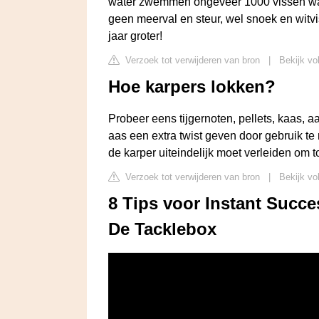
water zwemmen ongeveer 1000 vissen waar
geen meerval en steur, wel snoek en witv
jaar groter!
Verzoek tot verwijderen van bron
|
Bekijk vo
Hoe karpers lokken?
Probeer eens tijgernoten, pellets, kaas, a
aas een extra twist geven door gebruik te
de karper uiteindelijk moet verleiden om to
Verzoek tot verwijderen van bron
|
Bekijk vo
8 Tips voor Instant Succe
De Tacklebox