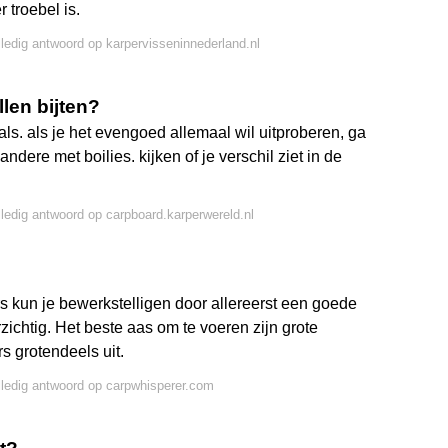
 troebel is.
lledig antwoord op karpervisseninnederland.nl
llen bijten?
cals. als je het evengoed allemaal wil uitproberen, ga
ndere met boilies. kijken of je verschil ziet in de
lledig antwoord op carpboard.karperwereld.nl
s kun je bewerkstelligen door allereerst een goede
zichtig. Het beste aas om te voeren zijn grote
rs grotendeels uit.
lledig antwoord op carpwhisperer.com