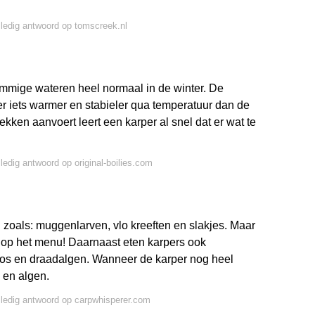
lledig antwoord op tomscreek.nl
mmige wateren heel normaal in de winter. De
s er iets warmer en stabieler qua temperatuur dan de
kken aanvoert leert een karper al snel dat er wat te
lledig antwoord op original-boilies.com
l zoals: muggenlarven, vlo kreeften en slakjes. Maar
n op het menu! Daarnaast eten karpers ook
oos en draadalgen. Wanneer de karper nog heel
 en algen.
lledig antwoord op carpwhisperer.com