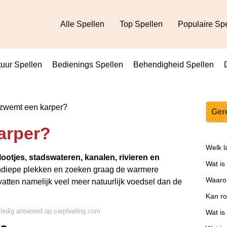
Alle Spellen
Top Spellen
Populaire Sp
uur Spellen
Bedienings Spellen
Behendigheid Spellen
zwemt een karper?
Ger
arper?
Welk l
lootjes, stadswateren, kanalen, rivieren en
Wat is
ondiepe plekken en zoeken graag de warmere
Waarom
atten namelijk veel meer natuurlijk voedsel dan de
Kan ro
lledig antwoord op carpfeeling.com
Wat is