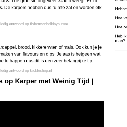
van de grootste ongeveer 34 kilo weegt. Er zit
is. De karpers hebben dus ruimte zat en worden elk
Hebbe
Hoe va
lledig antwoord op fishermanholidays.com
Hoe on
Heb ik
man?
ardappel, brood, kikkererwten of mais. Ook kun je je
 maken van flavours en dips. Je aas is hetgeen wat
e te happen dus dit is een zeer belangrijke tip.
lledig antwoord op tackleshop.nl
s op Karper met Weinig Tijd |