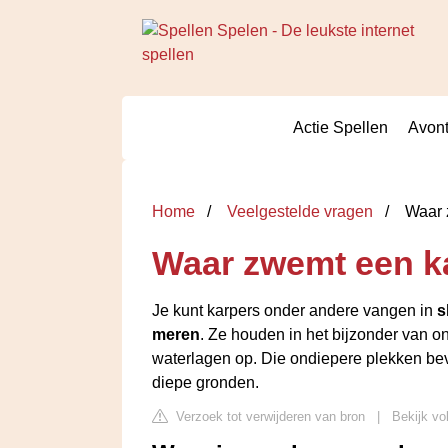
Actie Spellen
Avont
Home
Veelgestelde vragen
Waar 
Waar zwemt een k
Je kunt karpers onder andere vangen in
s
meren
. Ze houden in het bijzonder van 
waterlagen op. Die ondiepere plekken bev
diepe gronden.
Verzoek tot verwijderen van bron
|
Bekijk vo