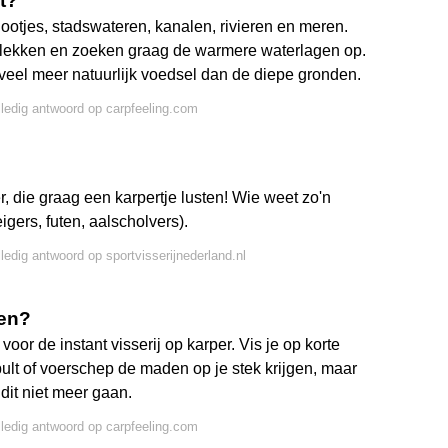
t?
ootjes, stadswateren, kanalen, rivieren en meren.
plekken en zoeken graag de warmere waterlagen op.
veel meer natuurlijk voedsel dan de diepe gronden.
lledig antwoord op carpfeeling.com
r, die graag een karpertje lusten! Wie weet zo'n
gers, futen, aalscholvers).
lledig antwoord op sportvisserijnederland.nl
den?
oor de instant visserij op karper. Vis je op korte
ult of voerschep de maden op je stek krijgen, maar
 dit niet meer gaan.
lledig antwoord op carpfeeling.com