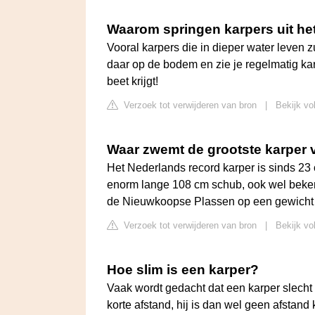
Waarom springen karpers uit he
Vooral karpers die in dieper water leven z
daar op de bodem en zie je regelmatig karp
beet krijgt!
Verzoek tot verwijderen van bron
|
Bekijk vo
Waar zwemt de grootste karper
Het Nederlands record karper is sinds 23
enorm lange 108 cm schub, ook wel beken
de Nieuwkoopse Plassen op een gewicht 
Verzoek tot verwijderen van bron
|
Bekijk vo
Hoe slim is een karper?
Vaak wordt gedacht dat een karper slecht z
korte afstand, hij is dan wel geen afstan