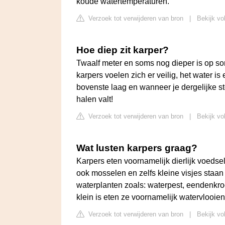
koude watertemperaturen.
Verzoek tot verwijderen van bron
|
Bekijk vo
Hoe diep zit karper?
Twaalf meter en soms nog dieper is op so
karpers voelen zich er veilig, het water i
bovenste laag en wanneer je dergelijke ste
halen valt!
Verzoek tot verwijderen van bron
|
Bekijk vo
Wat lusten karpers graag?
Karpers eten voornamelijk dierlijk voedse
ook mosselen en zelfs kleine visjes staa
waterplanten zoals: waterpest, eendenkr
klein is eten ze voornamelijk watervlooien
Verzoek tot verwijderen van bron
|
Bekijk vo