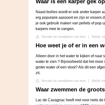
Waar is een karper gek o
Naast boilies wordt er ook ander karper aa
erg populaire aassoort en zijn er vissers 
je ook gebruik maken van pellets of pop u
karpers mee te vangen.
Verzoek tot verwijderen van bron
|
Bekijk vo
Hoe weet je of er in een w
Alleen door in het water te kijken of naar 
water te zien ? Bijvoorbeeld dat het mooi 
groter water of een sloot? Als dit een afges
zit.
Verzoek tot verwijderen van bron
|
Bekijk vo
Waar zwemmen de grootst
Lac de Cavagnac heeft niet voor niets de