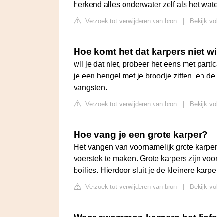
herkend alles onderwater zelf als het water
Verzoek tot verwijderen van bron
|
Bekijk vo
Hoe komt het dat karpers niet wi
wil je dat niet, probeer het eens met parti
je een hengel met je broodje zitten, en de a
vangsten.
Verzoek tot verwijderen van bron
|
Bekijk vo
Hoe vang je een grote karper?
Het vangen van voornamelijk grote karper
voerstek te maken. Grote karpers zijn voor
boilies. Hierdoor sluit je de kleinere karpe
Verzoek tot verwijderen van bron
|
Bekijk vo