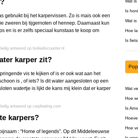
p?
Wat is
Is hon
s gebruikt bij het karpervissen. Zo is mais ook een
Wat is
die zweren bij tijgernoten of hennep. Daarnaast kun
ps en is er zelfs speciaal kunstaas te koop om
Hoe la
Is fie
lledig antwoord op boiliediscounter.nl
ater karper zit?
Pop
springende vis te kijken of is er ook wat aan het
schoon is , of iets? Is dit water aangesloten op een
loten watertje is lijkt de kans mij klein dat er karper
Wat ve
Hoe we
lledig antwoord op carpfeeling.com
Is Ams
e karpers?
Hoevee
Hoe ve
 bijnaam : “Home of legends”. Op dit Middeleeuwse
Is was