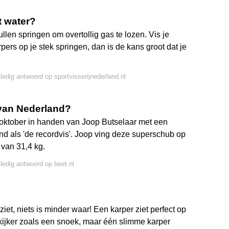
t water?
ullen springen om overtollig gas te lozen. Vis je
ers op je stek springen, dan is de kans groot dat je
lledig antwoord op sportvisserijnederland.nl
 van Nederland?
 oktober in handen van Joop Butselaar met een
d als 'de recordvis'. Joop ving deze superschub op
van 31,4 kg.
lledig antwoord op beet.nl
iet, niets is minder waar! Een karper ziet perfect op
d kijker zoals een snoek, maar één slimme karper