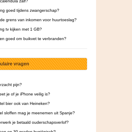
 calendula zalf?
ing goed tijdens zwangerschap?
 de grens van inkomen voor huurtoeslag?
ng tv kijken met 1 GB?
tsen goed om buikvet te verbranden?
ulaire vragen
rzacht pijn?
et je of je iPhone veilig is?
tel bier ook van Heineken?
l sloffen mag je meenemen uit Spanje?
rwerk je betaald ouderschapsverlof?
sen op 30 graden hygiënisch?