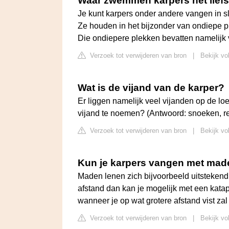
Waar zwemmen karpers het liefs
Je kunt karpers onder andere vangen in sl
Ze houden in het bijzonder van ondiepe 
Die ondiepere plekken bevatten namelijk 
Verzoek tot verwijderen van bron
|
Bekijk vo
Wat is de vijand van de karper?
Er liggen namelijk veel vijanden op de loe
vijand te noemen? (Antwoord: snoeken, rei
Verzoek tot verwijderen van bron
|
Bekijk vo
Kun je karpers vangen met ma
Maden lenen zich bijvoorbeeld uitstekend v
afstand dan kan je mogelijk met een katap
wanneer je op wat grotere afstand vist zal
Verzoek tot verwijderen van bron
|
Bekijk vo