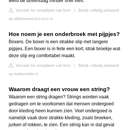
werd de bovenlaag minder snel vies.
Verzoek tot verwijderen van bron
|
Bekijk volledig antwoord
op willemwever.kro-ncrv.nl
Hoe noem je een onderbroek met pijpjes?
Boxers. De boxer is een strakke slip met langere
pijpjes. Een boxer is in feite een kort, strak broekje wat
deze slip erg comfortabel maakt.
Verzoek tot verwijderen van bron
|
Bekijk volledig antwoord
op hunkemoller.nl
Waarom draagt een vrouw een string?
Waarom een string dragen? Strings worden vaak
gedragen om te voorkomen dat mensen ondergoed
door kleding heen kunnen zien. Veel ondergoed is
namelijk vaak door strakke kleding, zoals broeken,
jurken of rokken, te zien. Een string kan in dat geval