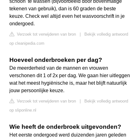
schoon' te wassen (bijvoorbeeld door bovenmatige
tekenen van gebruik), dan is 60 graden de beste
keuze. Check wel altijd even het wasvoorschrift in je
ondergoed.
Verzoek tot verwijderen van bron
|
Bekijk volledig antwoord
op cleanipedia.com
Hoeveel onderbroeken per dag?
De meerderheid van de mannen en vrouwen
verschonen dit 1 of 2x per dag. We gaan hier uitleggen
wat het meest hygiënische is, maar het blijft natuurlijk
jouw persoonlijke keuze.
Verzoek tot verwijderen van bron
|
Bekijk volledig antwoord
op sliponline.nl
Wie heeft de onderbroek uitgevonden?
Het eerste ondergoed werd duizenden jaren geleden