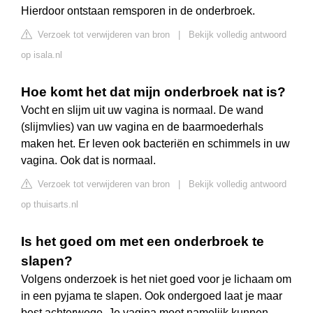
Hierdoor ontstaan remsporen in de onderbroek.
Verzoek tot verwijderen van bron
|
Bekijk volledig antwoord
op isala.nl
Hoe komt het dat mijn onderbroek nat is?
Vocht en slijm uit uw vagina is normaal. De wand
(slijmvlies) van uw vagina en de baarmoederhals
maken het. Er leven ook bacteriën en schimmels in uw
vagina. Ook dat is normaal.
Verzoek tot verwijderen van bron
|
Bekijk volledig antwoord
op thuisarts.nl
Is het goed om met een onderbroek te
slapen?
Volgens onderzoek is het niet goed voor je lichaam om
in een pyjama te slapen. Ook ondergoed laat je maar
best achterwege. Je vagina moet namelijk kunnen