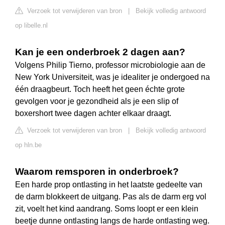
Verzoek tot verwijderen van bron
|
Bekijk volledig antwoord
op libelle.nl
Kan je een onderbroek 2 dagen aan?
Volgens Philip Tierno, professor microbiologie aan de
New York Universiteit, was je idealiter je ondergoed na
één draagbeurt. Toch heeft het geen échte grote
gevolgen voor je gezondheid als je een slip of
boxershort twee dagen achter elkaar draagt.
Verzoek tot verwijderen van bron
|
Bekijk volledig antwoord
op hln.be
Waarom remsporen in onderbroek?
Een harde prop ontlasting in het laatste gedeelte van
de darm blokkeert de uitgang. Pas als de darm erg vol
zit, voelt het kind aandrang. Soms loopt er een klein
beetje dunne ontlasting langs de harde ontlasting weg.