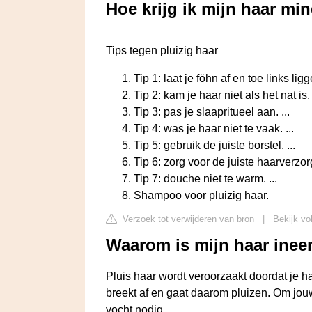
Hoe krijg ik mijn haar min
Tips tegen pluizig haar
Tip 1: laat je föhn af en toe links ligge
Tip 2: kam je haar niet als het nat is. 
Tip 3: pas je slaapritueel aan. ...
Tip 4: was je haar niet te vaak. ...
Tip 5: gebruik de juiste borstel. ...
Tip 6: zorg voor de juiste haarverzorg
Tip 7: douche niet te warm. ...
Shampoo voor pluizig haar.
Verzoek tot verwijderen van bron
|
Bekijk vo
Waarom is mijn haar inee
Pluis haar wordt veroorzaakt doordat je ha
breekt af en gaat daarom pluizen. Om jouw
vocht nodig.