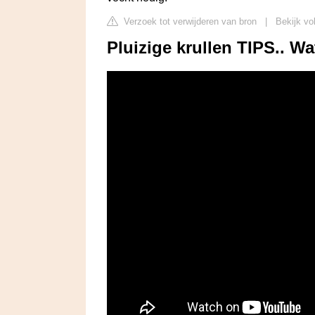
Verzoek tot verwijderen van bron
|
Bekijk vo
Pluizige krullen TIPS.. Wa