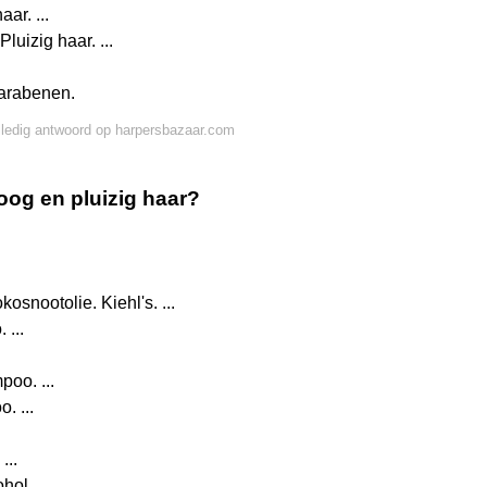
ar. ...
uizig haar. ...
parabenen.
lledig antwoord op harpersbazaar.com
og en pluizig haar?
snootolie. Kiehl's. ...
...
poo. ...
 ...
...
hol.