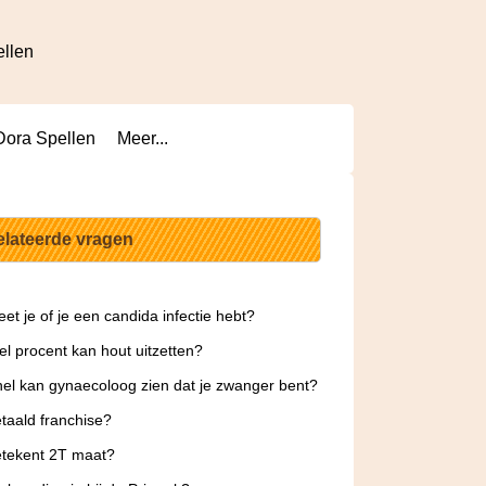
ellen
Dora Spellen
Meer...
elateerde vragen
et je of je een candida infectie hebt?
l procent kan hout uitzetten?
el kan gynaecoloog zien dat je zwanger bent?
taald franchise?
etekent 2T maat?