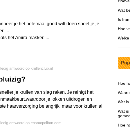
Hoevee
Wat be
Is fra
nneer je het helemaal goed wilt doen spoel je je
Hoe ve
. ...
ls het Amira masker. ...
Welke 
Pop
lledig antwoord op krullenclub.nl
pluizig?
Hoe ha
neller je krullen van slag raken. Je reinigt het
Waaro
oonmaakbeurt,waardoor je lokken uitdrogen en
Wat is
iste haarverzorging belangrijk, maar voor krullen al
Wat is
gemee
lledig antwoord op cosmopolitan.com
Hoe ho