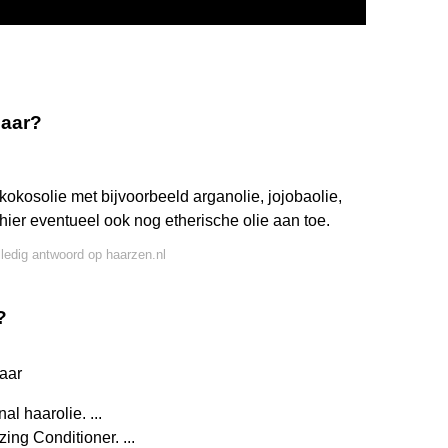
haar?
okosolie met bijvoorbeeld arganolie, jojobaolie,
hier eventueel ook nog etherische olie aan toe.
lledig antwoord op haarzen.nl
?
aar
al haarolie. ...
ing Conditioner. ...