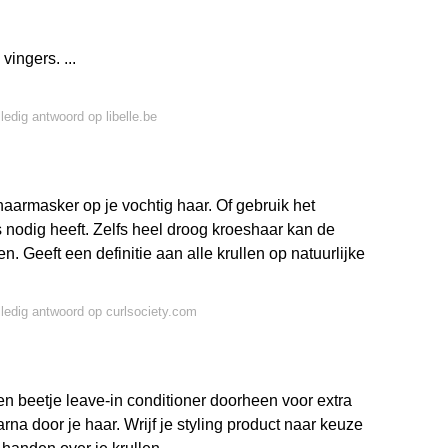
ingers. ...
lledig antwoord op libelle.be
aarmasker op je vochtig haar. Of gebruik het
 nodig heeft. Zelfs heel droog kroeshaar kan de
 Geeft een definitie aan alle krullen op natuurlijke
lledig antwoord op curlsociety.com
n beetje leave-in conditioner doorheen voor extra
rna door je haar. Wrijf je styling product naar keuze