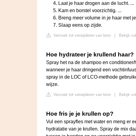
Laat je haar drogen aan de lucht. ...
Kam en borstel voorzichtig. ...
Breng meer volume in je haar met je v
Slaap eens op zijde.
Verzoek tot verwijderen van bron
|
Bekijk vo
Hoe hydrateer je krullend haar?
Spray het na de shampoo en conditioner/h
wanneer je haar dringend een vochtinfuus
spray in de LOC of LCO-methode gebruiken.
wijze.
Verzoek tot verwijderen van bron
|
Bekijk vo
Hoe fris je je krullen op?
Vul een sprayfles met water en meng er ee
hydratatie van je krullen. Spray de mix daa