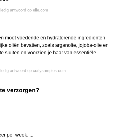
lledig antwoord op elle.com
len moet voedende en hydraterende ingrediënten
jke oliën bevatten, zoals arganolie, jojoba-olie en
e sluiten en voorzien je haar van essentiële
lledig antwoord op curlysamples.com
ste verzorgen?
er per week. ...