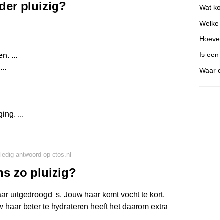
der pluizig?
Wat ko
Welke 
Hoevee
Is een
n. ...
...
Waar o
ing. ...
lledig antwoord op etos.nl
ns zo pluizig?
ar uitgedroogd is. Jouw haar komt vocht te kort,
 haar beter te hydrateren heeft het daarom extra