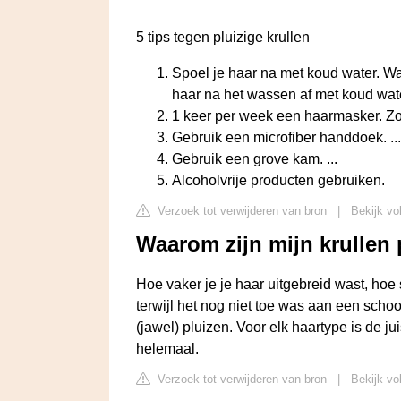
5 tips tegen pluizige krullen
Spoel je haar na met koud water. Wa
haar na het wassen af met koud water
1 keer per week een haarmasker. Zoa
Gebruik een microfiber handdoek. ...
Gebruik een grove kam. ...
Alcoholvrije producten gebruiken.
Verzoek tot verwijderen van bron
|
Bekijk vo
Waarom zijn mijn krullen 
Hoe vaker je je haar uitgebreid wast, hoe s
terwijl het nog niet toe was aan een sch
(jawel) pluizen. Voor elk haartype is de ju
helemaal.
Verzoek tot verwijderen van bron
|
Bekijk vo