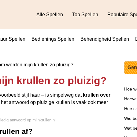
Alle Spellen
Top Spellen
Populaire Sp
uur Spellen
Bedienings Spellen
Behendigheid Spellen
 worden mijn krullen zo pluizig?
Ger
n krullen zo pluizig?
Hoe we
voorbeeld stijl haar – is simpelweg dat
krullen over
Hoevee
 het antwoord op pluizige krullen is vaak ook meer
Hoe sn
Wie be
lledig antwoord op mijnkrullen.nl
Wat b
rullen af?