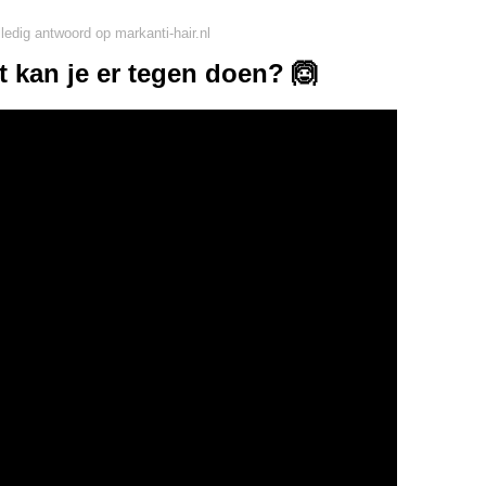
lledig antwoord op markanti-hair.nl
t kan je er tegen doen? 🙆