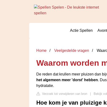
Actie Spellen
Avont
Home
Veelgestelde vragen
Waarom
Waarom worden mij
De reden dat krullen meer pluizen dan bij
het algemeen meer 'dorst' hebben
. Dus
hydratatie.
Verzoek tot verwijderen van bron
|
Bekijk vo
Hoe kom je van pluizige k