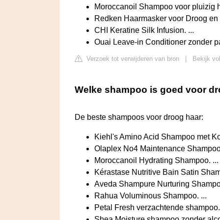
Moroccanoil Shampoo voor pluizig ha
Redken Haarmasker voor Droog en Pl
CHI Keratine Silk Infusion. ...
Ouai Leave-in Conditioner zonder 
Verzoek tot verwijderen van bron
|
Bekijk vo
Welke shampoo is goed voor dro
De beste shampoos voor droog haar:
Kiehl's Amino Acid Shampoo met Koko
Olaplex No4 Maintenance Shampoo. 
Moroccanoil Hydrating Shampoo. ...
Kérastase Nutritive Bain Satin Sham
Aveda Shampure Nurturing Shampoo.
Rahua Voluminous Shampoo. ...
Petal Fresh verzachtende shampoo. 
Shea Moisture shampoo zonder alco