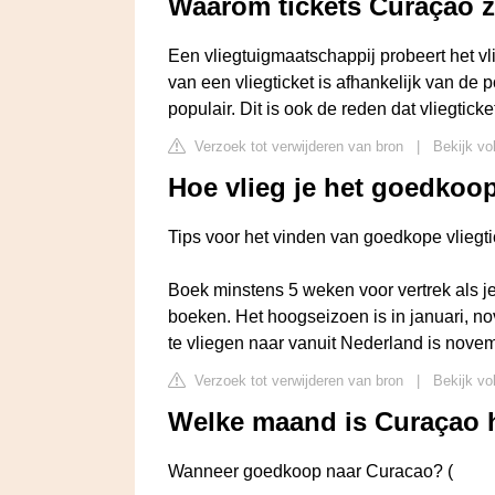
Waarom tickets Curaçao 
Een vliegtuigmaatschappij probeert het vlie
van een vliegticket is afhankelijk van de 
populair. Dit is ook de reden dat vliegticke
Verzoek tot verwijderen van bron
|
Bekijk vo
Hoe vlieg je het goedkoo
Tips voor het vinden van goedkope vliegt
Boek minstens 5 weken voor vertrek als je
boeken. Het hoogseizoen is in januari,
te vliegen naar vanuit Nederland is nove
Verzoek tot verwijderen van bron
|
Bekijk vo
Welke maand is Curaçao 
Wanneer goedkoop naar Curacao? (