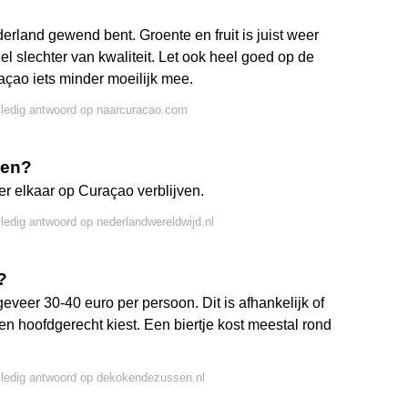
erland gewend bent. Groente en fruit is juist weer
el slechter van kwaliteit. Let ook heel goed op de
çao iets minder moeilijk mee.
lledig antwoord op naarcuracao.com
ven?
 elkaar op Curaçao verblijven.
lledig antwoord op nederlandwereldwijd.nl
?
veer 30-40 euro per persoon. Dit is afhankelijk of
een hoofdgerecht kiest. Een biertje kost meestal rond
lledig antwoord op dekokendezussen.nl