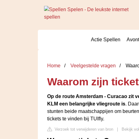
Actie Spellen
Avont
Home
Veelgestelde vragen
Waarom
Waarom zijn ticke
Op de route Amsterdam - Curacao zit ve
KLM een belangrijke vliegroute is
. Daa
stunten beide maatschappijen om beurten 
tickets te vinden bij TUIfly.
Verzoek tot verwijderen van bron
|
Bekijk vo