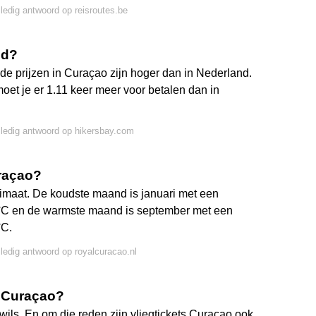
lledig antwoord op reisroutes.be
nd?
e prijzen in Curaçao zijn hoger dan in Nederland.
oet je er 1.11 keer meer voor betalen dan in
lledig antwoord op hikersbay.com
raçao?
limaat. De koudste maand is januari met een
°C en de warmste maand is september met een
°C.
lledig antwoord op royalcuracao.nl
r Curaçao?
wils. En om die reden zijn vliegtickets Curaçao ook