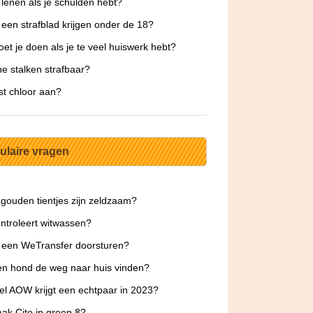
 lenen als je schulden hebt?
 een strafblad krijgen onder de 18?
et je doen als je te veel huiswerk hebt?
ine stalken strafbaar?
st chloor aan?
ulaire vragen
gouden tientjes zijn zeldzaam?
ntroleert witwassen?
 een WeTransfer doorsturen?
n hond de weg naar huis vinden?
l AOW krijgt een echtpaar in 2023?
ak Cito in groep 8?