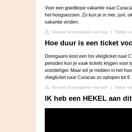
Voor een goedkope vakantie naar Curacao 
het hoogseizoen. Zo kun je in mei, juni
vakantie vinden.
Verzoek tot verwijderen van bron
|
Bekijk vo
Hoe duur is een ticket vo
Doorgaans kost een los vliegticket naar C
periodes kun je vaak tickets krijgen voor
voordeliger. Maar wil je midden in het ho
vliegticket naar Curacao zo oplopen tot € 
Verzoek tot verwijderen van bron
|
Bekijk vo
IK heb een HEKEL aan di