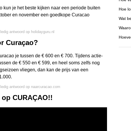
kun je het beste kijken naar een periode buiten
Hoe lo
, oktober en november een goedkope Curacao
Wat be
Waarom
lledig antwoord op holidayguru.nl
Hoevee
or Curaçao?
uracao je tussen de € 600 en € 700. Tijdens actie-
 tussen de € 550 en € 599, en heel soms zelfs nog
ogseizoen vliegen, dan kan de prijs van een
1.000.
lledig antwoord op naarcuracao.com
t op CURAÇAO!!