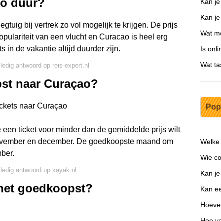
zo duur?
Kan je
Kan je
gtuig bij vertrek zo vol mogelijk te krijgen. De prijs
Wat mo
populariteit van een vlucht en Curacao is heel erg
ts in de vakantie altijd duurder zijn.
Is onl
Wat ta
lledig antwoord op reis-expert.nl
pst naar Curaçao?
ickets naar Curaçao
Pop
 een ticket voor minder dan de gemiddelde prijs wilt
 november en december. De goedkoopste maand om
Welke 
mber.
Wie co
lledig antwoord op kayak.nl
Kan je
het goedkoopst?
Kan ee
Hoevee
Hoe va