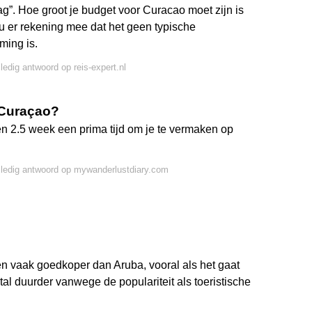
g”. Hoe groot je budget voor Curacao moet zijn is
u er rekening mee dat het geen typische
ming is.
lledig antwoord op reis-expert.nl
 Curaçao?
en 2.5 week een prima tijd om je te vermaken op
lledig antwoord op mywanderlustdiary.com
n vaak goedkoper dan Aruba, vooral als het gaat
l duurder vanwege de populariteit als toeristische