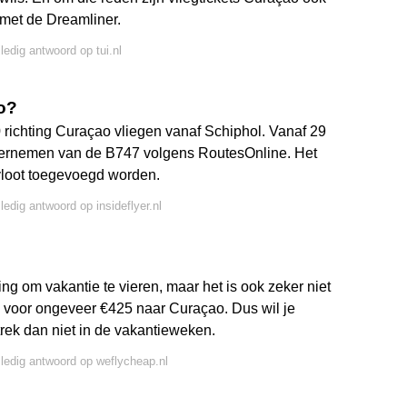
 met de Dreamliner.
ledig antwoord op tui.nl
o?
richting Curaçao vliegen vanaf Schiphol. Vanaf 29
vernemen van de B747 volgens RoutesOnline. Het
 vloot toegevoegd worden.
ledig antwoord op insideflyer.nl
g om vakantie te vieren, maar het is ook zeker niet
je voor ongeveer €425 naar Curaçao. Dus wil je
rek dan niet in de vakantieweken.
lledig antwoord op weflycheap.nl