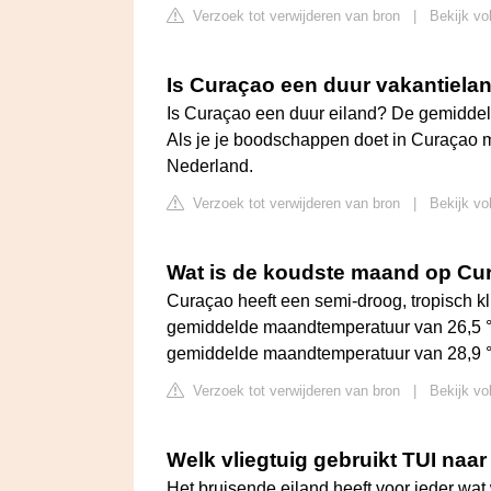
Verzoek tot verwijderen van bron
|
Bekijk vo
Is Curaçao een duur vakantiela
Is Curaçao een duur eiland? De gemiddeld
Als je je boodschappen doet in Curaçao m
Nederland.
Verzoek tot verwijderen van bron
|
Bekijk vo
Wat is de koudste maand op Cu
Curaçao heeft een semi-droog, tropisch k
gemiddelde maandtemperatuur van 26,5 
gemiddelde maandtemperatuur van 28,9 
Verzoek tot verwijderen van bron
|
Bekijk vo
Welk vliegtuig gebruikt TUI naa
Het bruisende eiland heeft voor ieder wat 