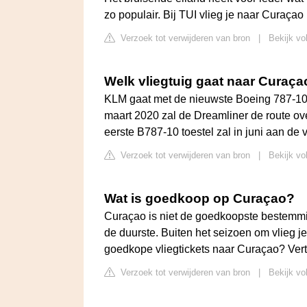
zo populair. Bij TUI vlieg je naar Curaçao
Verzoek tot verwijderen van bron
|
Bekijk vol
Welk vliegtuig gaat naar Curaça
KLM gaat met de nieuwste Boeing 787-10 
maart 2020 zal de Dreamliner de route o
eerste B787-10 toestel zal in juni aan de
Verzoek tot verwijderen van bron
|
Bekijk vol
Wat is goedkoop op Curaçao?
Curaçao is niet de goedkoopste bestemmin
de duurste. Buiten het seizoen om vlieg 
goedkope vliegtickets naar Curaçao? Vert
Verzoek tot verwijderen van bron
|
Bekijk vo