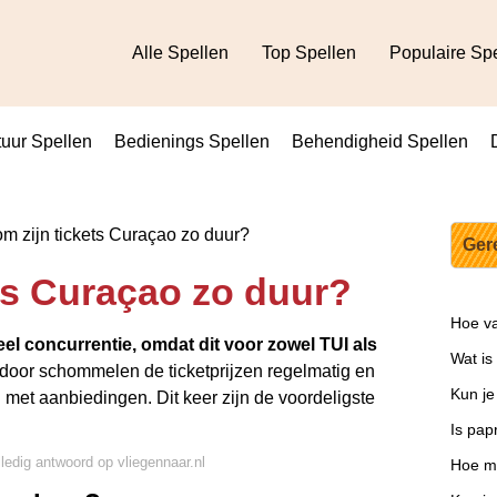
Alle Spellen
Top Spellen
Populaire Sp
uur Spellen
Bedienings Spellen
Behendigheid Spellen
 zijn tickets Curaçao zo duur?
Ger
ts Curaçao zo duur?
Hoe va
el concurrentie, omdat dit voor zowel TUI als
Wat is 
rdoor schommelen de ticketprijzen regelmatig en
Kun je
met aanbiedingen. Dit keer zijn de voordeligste
Is pap
lledig antwoord op vliegennaar.nl
Hoe ma