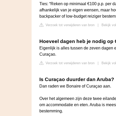
Ties: “Reken op minimaal €100 p.p. per da
afhankelijk van je eigen wensen, maar ho
backpacker of low-budget reiziger bestem
Verzoek tot verwijderen van bron
|
Bekijk vo
Hoeveel dagen heb je nodig op
Eigenlijk is alles tussen de zeven dagen 
Curaçao.
Verzoek tot verwijderen van bron
|
Bekijk vo
Is Curaçao duurder dan Aruba?
Dan raden we Bonaire of Curaçao aan.
Over het algemeen zijn deze twee eilande
om accommodatie en eten. Aruba is meesta
bestemming.