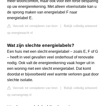
meer wooncomfort, maar ook voor een forse besparing
op uw energierekening. Met alleen vloerisolatie kan u
de sprong maken van energielabel F naar
energielabel E.
Verzoek tot verwijderen van bron
|
Bekijk volledig antwoord
op energiewacht.nl
Wat zijn slechte energielabels?
Een huis met een slecht energielabel – zoals E, F of G
– heeft in veel gevallen veel onderhoud of renovatie
nodig. Ook valt de energierekening vaak hoger uit in
een woning met een slecht energielabel. Dat komt
doordat er bijvoorbeeld veel warmte verloren gaat door
slechte isolatie.
Verzoek tot verwijderen van bron
|
Bekijk volledig antwoord
op samangroep.nl