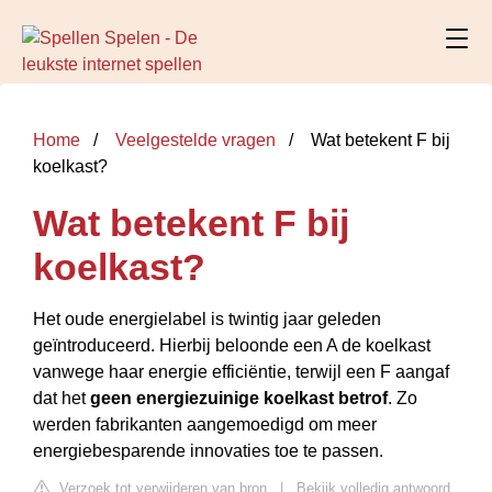
Home
Veelgestelde vragen
Wat betekent F bij
koelkast?
Wat betekent F bij
koelkast?
Het oude energielabel is twintig jaar geleden
geïntroduceerd. Hierbij beloonde een A de koelkast
vanwege haar energie efficiëntie, terwijl een F aangaf
dat het
geen energiezuinige koelkast betrof
. Zo
werden fabrikanten aangemoedigd om meer
energiebesparende innovaties toe te passen.
Verzoek tot verwijderen van bron
|
Bekijk volledig antwoord