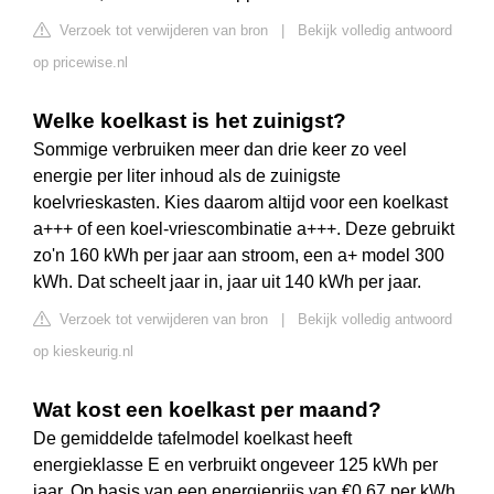
Verzoek tot verwijderen van bron
|
Bekijk volledig antwoord
op pricewise.nl
Welke koelkast is het zuinigst?
Sommige verbruiken meer dan drie keer zo veel
energie per liter inhoud als de zuinigste
koelvrieskasten. Kies daarom altijd voor een koelkast
a+++ of een koel-vriescombinatie a+++. Deze gebruikt
zo'n 160 kWh per jaar aan stroom, een a+ model 300
kWh. Dat scheelt jaar in, jaar uit 140 kWh per jaar.
Verzoek tot verwijderen van bron
|
Bekijk volledig antwoord
op kieskeurig.nl
Wat kost een koelkast per maand?
De gemiddelde tafelmodel koelkast heeft
energieklasse E en verbruikt ongeveer 125 kWh per
jaar. Op basis van een energieprijs van €0,67 per kWh