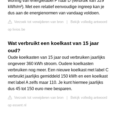
woning van energielabel F naar D (verbruik van 329
kWh/m²). Met een relatief eenvoudige ingreep kan je
dus aan de energienormen van vandaag voldoen.
Verzoek tot verwijderen van bron
|
Bekijk volledig antwoord
op livios.be
Wat verbruikt een koelkast van 15 jaar
oud?
Oude koelkasten van 15 jaar oud verbruiken jaarlijks
ongeveer 360 kWh stroom. Oudere koelkasten
verbruiken nog meer. Een nieuwe koelkast met label C
verbruikt jaarlijks gemiddeld 150 kWh en een koelkast
met label A zelfs maar 110. Je kunt hiermee jaarlijks
dus 45 tot 150 euro mee besparen.
Verzoek tot verwijderen van bron
|
Bekijk volledig antwoord
op essent.nl