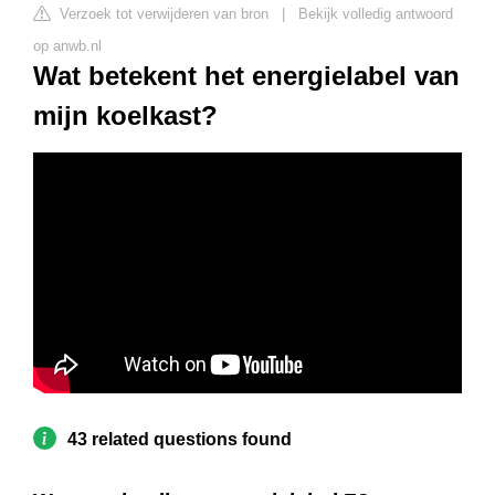
Verzoek tot verwijderen van bron
|
Bekijk volledig antwoord
op anwb.nl
Wat betekent het energielabel van
mijn koelkast?
43 related questions found