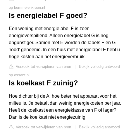
op bemmelenkroon.nl
Is energielabel F goed?
Een woning met energielabel F is zeer
energieverspillend. Alleen energielabel G is nog
ongunstiger. Samen met E worden de labels F en G
'rood' genoemd. In een huis met energielabel F hebt u
hoge kosten aan het energieverbruik.
Verzoek tot verwijderen van bron
|
Bekijk volledig antwoord
op essent.nl
Is koelkast F zuinig?
Hoe dichter bij de A, hoe beter het apparaat voor het
milieu is. Je betaalt dan weinig energiekosten per jaar.
Heeft de koelkast een energieklasse van F of lager?
Dan is de koelkast niet energiezuinig.
Verzoek tot verwijderen van bron
|
Bekijk volledig antwoord