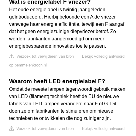
Wat is energielabel F vriezer?
Het oude energielabel is twintig jaar geleden
geïntroduceerd. Hierbij beloonde een A de vriezer
vanwege haar energie efficiëntie, terwijl een F aangaf
dat het geen energiezuinige diepvriezer betrof. Zo
werden fabrikanten aangemoedigd om meer
energiebesparende innovaties toe te passen.
Verzoek tot verwijderen van bron
|
Bekijk volledig antwoord
op bemmelenkroon.nl
Waarom heeft LED energielabel F?
Omdat de meeste lampen tegenwoordi gebruik maken
van LED (filament) techniek heeft de EU de nieuwe
labels van LED lampen veranderd naar F of G. Dit
doen ze om fabrikanten te stimuleren om nieuwe
technieken te ontwikkelen die nog zuiniger zijn.
Verzoek tot verwijderen van bron
|
Bekijk volledig antwoord