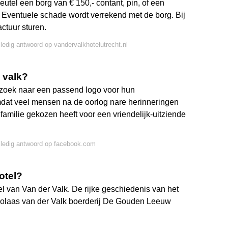
eutel een borg van € 150,- contant, pin, of een
e. Eventuele schade wordt verrekend met de borg. Bij
actuur sturen.
lledig antwoord op vandervalkhotelutrecht.nl
 valk?
 zoek naar een passend logo voor hun
dat veel mensen na de oorlog nare herinneringen
amilie gekozen heeft voor een vriendelijk-uitziende
lledig antwoord op facebook.com
otel?
l van Van der Valk. De rijke geschiedenis van het
Nicolaas van der Valk boerderij De Gouden Leeuw