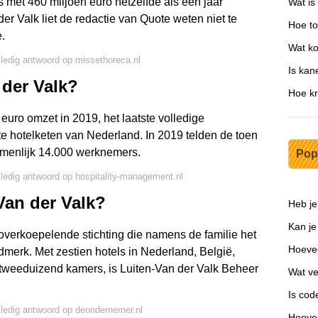
met 460 miljoen euro hetzelfde als een jaar
Wat is
er Valk liet de redactie van Quote weten niet te
Hoe to
.
Wat ko
lledig antwoord op missethoreca.nl
Is kan
der Valk?
Hoe kr
uro omzet in 2019, het laatste volledige
ste hotelketen van Nederland. In 2019 telden de toen
amenlijk 14.000 werknemers.
Pop
lledig antwoord op hospitality-management.nl
Van der Valk?
Heb je
Kan je
 overkoepelende stichting die namens de familie het
Hoevee
erk. Met zestien hotels in Nederland, België,
'n tweeduizend kamers, is Luiten-Van der Valk Beheer
Wat ve
Is cod
lledig antwoord op deondernemer.nl
Hoevee