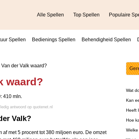
Alle Spellen
Top Spellen
Populaire Sp
uur Spellen
Bedienings Spellen
Behendigheid Spellen
 Van der Valk waard?
Ger
lk waard?
Wat d
9: 410 mln.
Kan ee
lledig antwoord op quotenet.nl
Heeft 
 der Valk?
Hoe ka
Welke
af met 5 procent tot 380 miljoen euro. De omzet