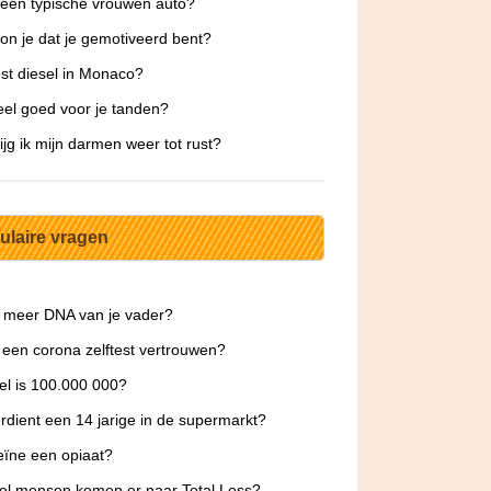
 een typische vrouwen auto?
on je dat je gemotiveerd bent?
st diesel in Monaco?
eel goed voor je tanden?
ijg ik mijn darmen weer tot rust?
ulaire vragen
 meer DNA van je vader?
 een corona zelftest vertrouwen?
l is 100.000 000?
rdient een 14 jarige in de supermarkt?
eïne een opiaat?
l mensen komen er naar Total Loss?