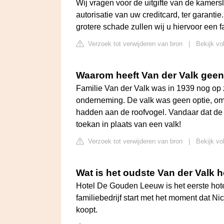
Wij vragen voor de uitgifte van de kamersl
autorisatie van uw creditcard, ter garanti
grotere schade zullen wij u hiervoor een f
Verzoek tot verwijderen van bron
|
Bekijk vo
Waarom heeft Van der Valk geen
Familie Van der Valk was in 1939 nog op
onderneming. De valk was geen optie, om
hadden aan de roofvogel. Vandaar dat de f
toekan in plaats van een valk!
Verzoek tot verwijderen van bron
|
Bekijk vo
Wat is het oudste Van der Valk h
Hotel De Gouden Leeuw is het eerste hote
familiebedrijf start met het moment dat 
koopt.