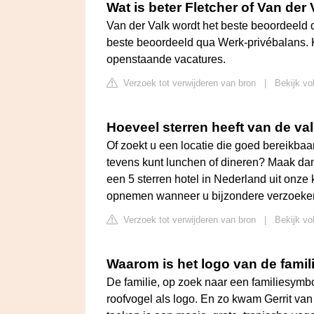
Wat is beter Fletcher of Van der
Van der Valk wordt het beste beoordeeld q
beste beoordeeld qua Werk-privébalans. 
openstaande vacatures.
Verzoek tot verwijderen van bron
|
Bekijk vo
Hoeveel sterren heeft van de va
Of zoekt u een locatie die goed bereikbaa
tevens kunt lunchen of dineren? Maak dan 
een 5 sterren hotel in Nederland uit onze 
opnemen wanneer u bijzondere verzoeken
Verzoek tot verwijderen van bron
|
Bekijk vo
Waarom is het logo van de famil
De familie, op zoek naar een familiesymb
roofvogel als logo. En zo kwam Gerrit van 