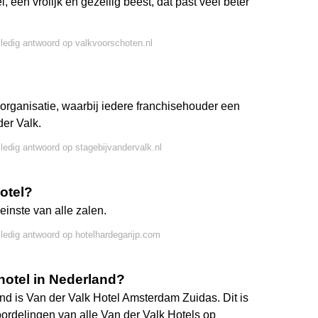
, een vrolijk en gezellig beest, dat past veel beter
lledig antwoord op valkvoorschoten.nl
organisatie, waarbij iedere franchisehouder een
der Valk.
lledig antwoord op stagebijvandervalk.nl
hotel?
einste van alle zalen.
lledig antwoord op hotelhardegarijp.com
 hotel in Nederland?
nd is Van der Valk Hotel Amsterdam Zuidas. Dit is
ordelingen van alle Van der Valk Hotels op