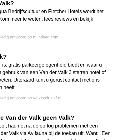
 Valk?
ua Bedrijfscultuur en Fletcher Hotels wordt het
Kom meer te weten, lees reviews en bekijk
lledig antwoord op nl.indeed.com
lk?
r is, gratis parkeergelegenheid biedt en waar u
gebruik van een Van der Valk 3 sterren hotel of
keten. Uiteraard kunt u gerust contact met ons
 heeft.
lledig antwoord op valkexclusief.nl
ie Van der Valk geen Valk?
ool, had net na de oorlog problemen met een
der Valk via Avifauna bij de toekan uit. Want: "Een