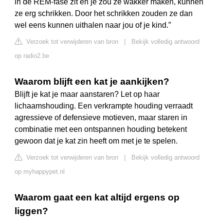
in de REM-fase zit en je zou ze wakker maken, kunnen
ze erg schrikken. Door het schrikken zouden ze dan
wel eens kunnen uithalen naar jou of je kind.”
Verzoek tot verwijderen van bron
|
Bekijk volledig antwoord
op radio2.be
Waarom blijft een kat je aankijken?
Blijft je kat je maar aanstaren? Let op haar
lichaamshouding. Een verkrampte houding verraadt
agressieve of defensieve motieven, maar staren in
combinatie met een ontspannen houding betekent
gewoon dat je kat zin heeft om met je te spelen.
Verzoek tot verwijderen van bron
|
Bekijk volledig antwoord
op myhappypet.nl
Waarom gaat een kat altijd ergens op
liggen?