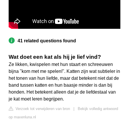
41 related questions found
Wat doet een kat als hij je lief vind?
Ze likken, kwispelen met hun staart en schreeuwen
bijna "kom met me spelen!". Katten zijn wat subtieler in
het tonen van hun liefde, maar dat betekent niet dat de
band tussen katten en hun baasje minder is dan bij
honden. Het betekent alleen dat je de liefdestaal van
je kat moet leren begrijpen.
Verzoek tot verwijderen van bron
|
Bekijk volledig antwoord
op maxenluna.nl