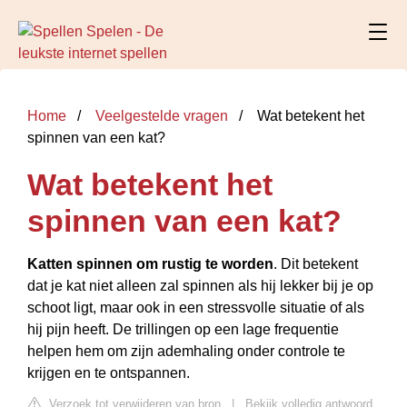
Home
Veelgestelde vragen
Wat betekent het
spinnen van een kat?
Wat betekent het
spinnen van een kat?
Katten spinnen om rustig te worden
. Dit betekent
dat je kat niet alleen zal spinnen als hij lekker bij je op
schoot ligt, maar ook in een stressvolle situatie of als
hij pijn heeft. De trillingen op een lage frequentie
helpen hem om zijn ademhaling onder controle te
krijgen en te ontspannen.
Verzoek tot verwijderen van bron
|
Bekijk volledig antwoord