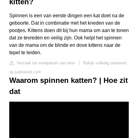
kitten?
Spinnen is een van eerste dingen een kat doet na de
geboorte. Dat in combinatie met het kneden van de
pootjes. Kittens doen dit bij hun mama om aan te tonen
dat ze tevreden en veilig zijn. Ook helpt het spinnen
van de mama om de blinde en dove kittens naar de
tepel te leiden.
Verzoek tot verwijderen van bron
|
Bekijk volledig antwoord
op justrussel.com
Waarom spinnen katten? | Hoe zit
dat