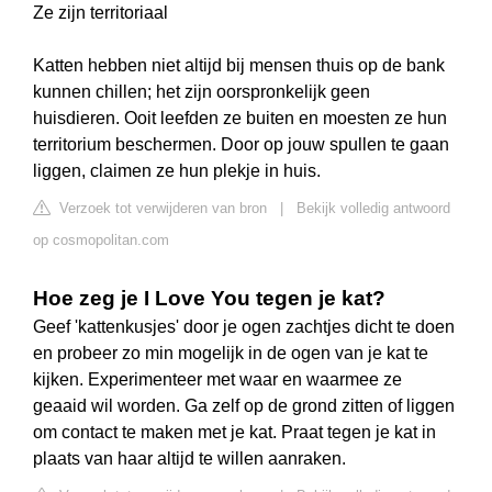
Ze zijn territoriaal
Katten hebben niet altijd bij mensen thuis op de bank
kunnen chillen; het zijn oorspronkelijk geen
huisdieren. Ooit leefden ze buiten en moesten ze hun
territorium beschermen. Door op jouw spullen te gaan
liggen, claimen ze hun plekje in huis.
Verzoek tot verwijderen van bron
|
Bekijk volledig antwoord
op cosmopolitan.com
Hoe zeg je I Love You tegen je kat?
Geef 'kattenkusjes' door je ogen zachtjes dicht te doen
en probeer zo min mogelijk in de ogen van je kat te
kijken. Experimenteer met waar en waarmee ze
geaaid wil worden. Ga zelf op de grond zitten of liggen
om contact te maken met je kat. Praat tegen je kat in
plaats van haar altijd te willen aanraken.