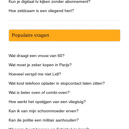
Kun je digitaal tv kijken zonder abonnement?
Hoe zeldzaam is een vliegend hert?
Populaire vragen
Wat draagt een vrouw van 60?
Wat moet je zeker kopen in Parijs?
Hoeveel verspil me niet Lidl?
Wat kost telefoon oplader in stopcontact laten zitten?
Wat is beter oven of combi-oven?
Hoe werkt het opstijgen van een vliegtuig?
Kan ik van mijn schoonmoeder erven?
Kan de politie een militair aanhouden?