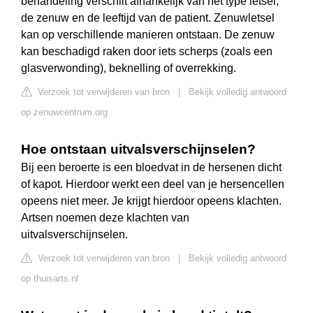
behandeling verschilt afhankelijk van het type letsel,
de zenuw en de leeftijd van de patient. Zenuwletsel
kan op verschillende manieren ontstaan. De zenuw
kan beschadigd raken door iets scherps (zoals een
glasverwonding), beknelling of overrekking.
Verzoek tot verwijderen van bron
|
Bekijk volledig antwoord
op zenuwcentrum.org
Hoe ontstaan uitvalsverschijnselen?
Bij een beroerte is een bloedvat in de hersenen dicht
of kapot. Hierdoor werkt een deel van je hersencellen
opeens niet meer. Je krijgt hierdoor opeens klachten.
Artsen noemen deze klachten van
uitvalsverschijnselen.
Verzoek tot verwijderen van bron
|
Bekijk volledig antwoord
op thuisarts.nl