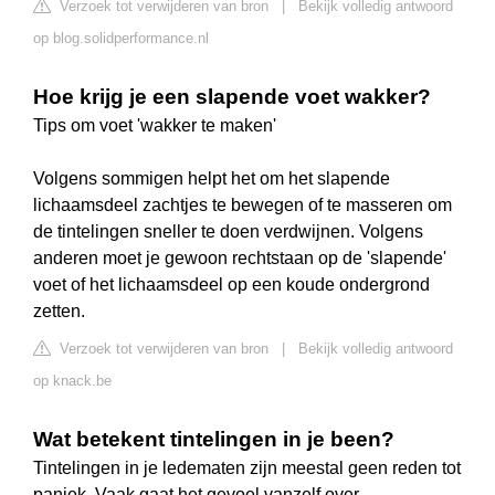
Verzoek tot verwijderen van bron
|
Bekijk volledig antwoord
op blog.solidperformance.nl
Hoe krijg je een slapende voet wakker?
Tips om voet 'wakker te maken'
Volgens sommigen helpt het om het slapende
lichaamsdeel zachtjes te bewegen of te masseren om
de tintelingen sneller te doen verdwijnen. Volgens
anderen moet je gewoon rechtstaan op de 'slapende'
voet of het lichaamsdeel op een koude ondergrond
zetten.
Verzoek tot verwijderen van bron
|
Bekijk volledig antwoord
op knack.be
Wat betekent tintelingen in je been?
Tintelingen in je ledematen zijn meestal geen reden tot
paniek. Vaak gaat het gevoel vanzelf over,