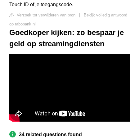
Touch ID of je toegangscode.
Verzoek tot verwijderen van bron
|
Bekijk volledig antwoord
op rabobank.nl
Goedkoper kijken: zo bespaar je
geld op streamingdiensten
34 related questions found