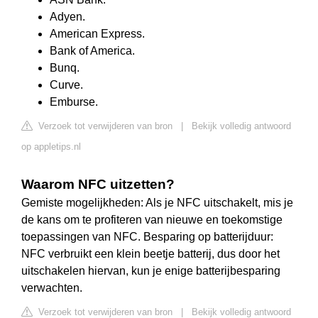
Adyen.
American Express.
Bank of America.
Bunq.
Curve.
Emburse.
Verzoek tot verwijderen van bron
|
Bekijk volledig antwoord
op appletips.nl
Waarom NFC uitzetten?
Gemiste mogelijkheden: Als je NFC uitschakelt, mis je
de kans om te profiteren van nieuwe en toekomstige
toepassingen van NFC. Besparing op batterijduur:
NFC verbruikt een klein beetje batterij, dus door het
uitschakelen hiervan, kun je enige batterijbesparing
verwachten.
Verzoek tot verwijderen van bron
|
Bekijk volledig antwoord