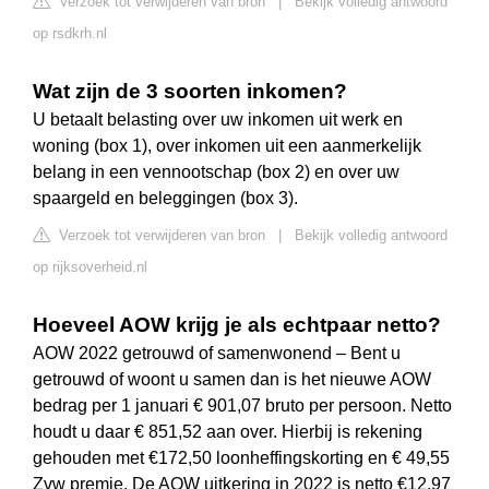
Verzoek tot verwijderen van bron
|
Bekijk volledig antwoord
op rsdkrh.nl
Wat zijn de 3 soorten inkomen?
U betaalt belasting over uw inkomen uit werk en
woning (box 1), over inkomen uit een aanmerkelijk
belang in een vennootschap (box 2) en over uw
spaargeld en beleggingen (box 3).
Verzoek tot verwijderen van bron
|
Bekijk volledig antwoord
op rijksoverheid.nl
Hoeveel AOW krijg je als echtpaar netto?
AOW 2022 getrouwd of samenwonend – Bent u
getrouwd of woont u samen dan is het nieuwe AOW
bedrag per 1 januari € 901,07 bruto per persoon. Netto
houdt u daar € 851,52 aan over. Hierbij is rekening
gehouden met €172,50 loonheffingskorting en € 49,55
Zvw premie. De AOW uitkering in 2022 is netto €12,97