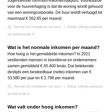
zogenoemde minimum-inkomensijkpunt. Voorwaarde
voor de huurverlaging is dat de woning wordt gehuurd
van een woningcorporatie. De huur wordt verlaagd tot
maximaal € 562,65 per maand.
Verzoek tot verwijderen van bron
|
Bekijk volledig antwoord
op raadvanstate.nl
Wat is het normale inkomen per maand?
Hoe hoog is het gemiddelde inkomen? In 2021
verdienden mensen in loondienst en ondernemers
samen gemiddeld € 45.400 bruto. Dat betekende
destijds een besteedbaar (netto) inkomen van €
33.580 per jaar en € 2.798 per maand.
Verzoek tot verwijderen van bron
|
Bekijk volledig antwoord
op bieb.knab.nl
Wat valt onder hoog inkomen?