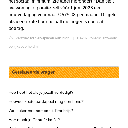
het sociaal minimum (zie tabel hieronder)? Dan stelt
uw woningcorporatie zelf vóór 1 juni 2023 een
huurverlaging voor naar € 575,03 per maand. Dit geldt
als u een kale huur betaalt die hoger is dan dat
bedrag.
Verzoek tot verwijderen van bron
|
Bekijk volledig antwoord
op rijksoverheid.nl
Gerelateerde vragen
Hoe heet het als je jezelf verdedigt?
Hoeveel zoete aardappel mag een hond?
Wat zeker meenemen uit Frankrijk?
Hoe maak je Chouffe koffie?