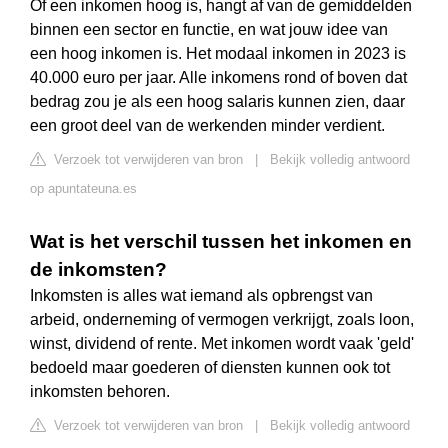
Of een inkomen hoog is, hangt af van de gemiddelden
binnen een sector en functie, en wat jouw idee van
een hoog inkomen is. Het modaal inkomen in 2023 is
40.000 euro per jaar. Alle inkomens rond of boven dat
bedrag zou je als een hoog salaris kunnen zien, daar
een groot deel van de werkenden minder verdient.
Verzoek tot verwijderen van bron
|
Bekijk volledig antwoord
op apuntateuna.es
Wat is het verschil tussen het inkomen en
de inkomsten?
Inkomsten is alles wat iemand als opbrengst van
arbeid, onderneming of vermogen verkrijgt, zoals loon,
winst, dividend of rente. Met inkomen wordt vaak 'geld'
bedoeld maar goederen of diensten kunnen ook tot
inkomsten behoren.
Verzoek tot verwijderen van bron
|
Bekijk volledig antwoord