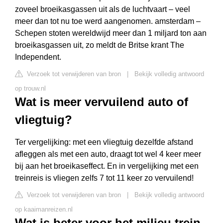
zoveel broeikasgassen uit als de luchtvaart – veel
meer dan tot nu toe werd aangenomen. amsterdam –
Schepen stoten wereldwijd meer dan 1 miljard ton aan
broeikasgassen uit, zo meldt de Britse krant The
Independent.
Verzoek tot verwijderen van bron
|
Bekijk volledig antwoord
op trouw.nl
Wat is meer vervuilend auto of
vliegtuig?
Ter vergelijking: met een vliegtuig dezelfde afstand
afleggen als met een auto, draagt tot wel 4 keer meer
bij aan het broeikaseffect. En in vergelijking met een
treinreis is vliegen zelfs 7 tot 11 keer zo vervuilend!
Verzoek tot verwijderen van bron
|
Bekijk volledig antwoord
op kaaimanreizen.nl
Wat is beter voor het milieu trein