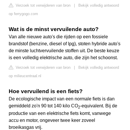
Verzoek tot verwijderen van bron
|
Bekijk volledig antwoord
op ferrygogo.com
Wat is de minst vervuilende auto?
Van alle nieuwe auto's die rijden op een fossiele
brandstof (benzine, diesel of lpg), stoten hybride auto's
de minste luchtvervuilende stoffen uit. De beste keuze
is een volledig elektrische auto, die zijn het schoonst.
Verzoek tot verwijderen van bron
|
Bekijk volledig antwoord
op milieucentraal.nl
Hoe vervuilend is een fiets?
De ecologische impact van een normale fiets is dan
gemiddeld zo'n 90 tot 140 kilo CO
-equivalent. Bij de
2
productie van een elektrische fiets komt, vanwege
accu en motor, ongeveer twee keer zoveel
broeikasgas vrij.