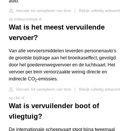
auto.
Verzoek tot verwijderen van bron
|
Bekijk volledig antwoord
op milieucentraal.nl
Wat is het meest vervuilende
vervoer?
Van alle vervoersmiddelen leverden personenauto's
de grootste bijdrage aan het broeikaseffect, gevolgd
door het goederenwegvervoer en de luchtvaart. Het
vervoer per trein veroorzaakte weinig directe en
indirecte CO
-emissies.
2
Verzoek tot verwijderen van bron
|
Bekijk volledig antwoord
op cbs.nl
Wat is vervuilender boot of
vliegtuig?
De internationale scheepvaart stoot bijna tweemaal