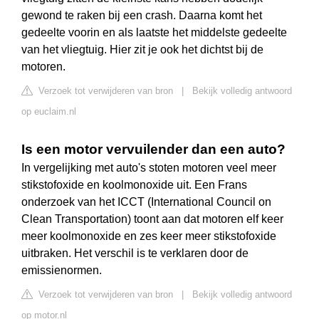
gewond te raken bij een crash. Daarna komt het
gedeelte voorin en als laatste het middelste gedeelte
van het vliegtuig. Hier zit je ook het dichtst bij de
motoren.
Verzoek tot verwijderen van bron
|
Bekijk volledig antwoord
op euclaim.nl
Is een motor vervuilender dan een auto?
In vergelijking met auto's stoten motoren veel meer
stikstofoxide en koolmonoxide uit. Een Frans
onderzoek van het ICCT (International Council on
Clean Transportation) toont aan dat motoren elf keer
meer koolmonoxide en zes keer meer stikstofoxide
uitbraken. Het verschil is te verklaren door de
emissienormen.
Verzoek tot verwijderen van bron
|
Bekijk volledig antwoord
op motor.nl