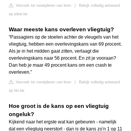
Verzoek tot verwijderen van bron
|
Bekijk volledig antwoord
op jobat.be
Waar meeste kans overleven vliegtuig?
“Passagiers op de stoelen achter de vleugels van het
vliegtuig, hebben een overlevingskans van 69 procent.
Als je in het midden gaat zitten, verlaagt die
overlevingskans naar 56 procent. En zit je vooraan?
Dan heb je maar 49 procent kans om een crash te
overleven.”
Verzoek tot verwijderen van bron
|
Bekijk volledig antwoord
op hln.be
Hoe groot is de kans op een vliegtuig
ongeluk?
Kijkend naar het ergste wat kan gebeuren - namelijk
dat een vliegtuig neerstort - dan is de kans zo'n 1 op 11