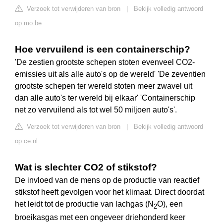
Verzoek tot verwijderen van bron
|
Bekijk volledig antwoord
op mo.be
Hoe vervuilend is een containerschip?
'De zestien grootste schepen stoten evenveel CO2-
emissies uit als alle auto's op de wereld' 'De zeventien
grootste schepen ter wereld stoten meer zwavel uit
dan alle auto's ter wereld bij elkaar' 'Containerschip
net zo vervuilend als tot wel 50 miljoen auto's'.
Verzoek tot verwijderen van bron
|
Bekijk volledig antwoord
op ce.nl
Wat is slechter CO2 of stikstof?
De invloed van de mens op de productie van reactief
stikstof heeft gevolgen voor het klimaat. Direct doordat
het leidt tot de productie van lachgas (N
O), een
2
broeikasgas met een ongeveer driehonderd keer