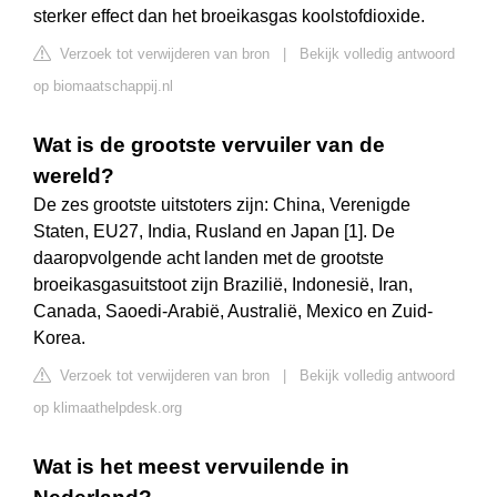
sterker effect dan het broeikasgas koolstofdioxide.
Verzoek tot verwijderen van bron
|
Bekijk volledig antwoord
op biomaatschappij.nl
Wat is de grootste vervuiler van de
wereld?
De zes grootste uitstoters zijn: China, Verenigde
Staten, EU27, India, Rusland en Japan [1]. De
daaropvolgende acht landen met de grootste
broeikasgasuitstoot zijn Brazilië, Indonesië, Iran,
Canada, Saoedi-Arabië, Australië, Mexico en Zuid-
Korea.
Verzoek tot verwijderen van bron
|
Bekijk volledig antwoord
op klimaathelpdesk.org
Wat is het meest vervuilende in