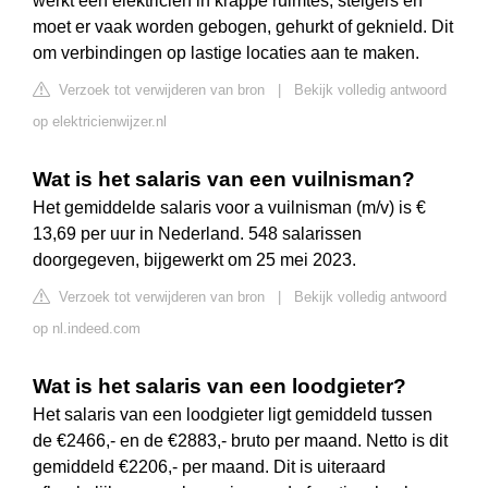
werkt een elektricien in krappe ruimtes, steigers en
moet er vaak worden gebogen, gehurkt of geknield. Dit
om verbindingen op lastige locaties aan te maken.
Verzoek tot verwijderen van bron
|
Bekijk volledig antwoord
op elektricienwijzer.nl
Wat is het salaris van een vuilnisman?
Het gemiddelde salaris voor a vuilnisman (m/v) is €
13,69 per uur in Nederland. 548 salarissen
doorgegeven, bijgewerkt om 25 mei 2023.
Verzoek tot verwijderen van bron
|
Bekijk volledig antwoord
op nl.indeed.com
Wat is het salaris van een loodgieter?
Het salaris van een loodgieter ligt gemiddeld tussen
de €2466,- en de €2883,- bruto per maand. Netto is dit
gemiddeld €2206,- per maand. Dit is uiteraard